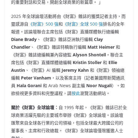
的重要對話和交易，開創全球商業的新篇章。 」
2025 年全球論壇活動將由《財富》雜誌的獲獎記者主持，而
靈感源自
《財富》500 強
和
《財富》全球 500 強
排名的全年
報道。該論壇聯合主席包括《財富》直播媒體執行總編輯
Diane Brady
、《財富》雜誌亞洲執行編輯
Clay
Chandler
、《財富》雜誌特稿執行編輯
Matt Heimer
和
《財富》雜誌總編輯兼內容總監
Alyson Shontell
。聯合主
席包括《財富》直播媒體總編輯
Kristin Stoller
和
Ellie
Austin
、《財富》AI 編輯
Jeremy Kahn
和《財富》領袖總
編輯
Peter Vanham
，以及客席主持（記者兼國際新聞通訊
員
Hala Gorani
和 Arab News 副主編
Noor Nugali
）。如
欲檢視更多資料和完整議程，請
按此
瀏覽活動網站。
關於《財富》全球論壇：
自 1995 年起，《財富》雜誌已於全
球商業活躍先驅的主要城市舉辦《財富》全球論壇。該論壇
匯聚來自全球各行業的公司領袖，包括全球最大跨國公司的
董事長、主席和行政總裁。《財富》全球論壇僅限獲邀人士