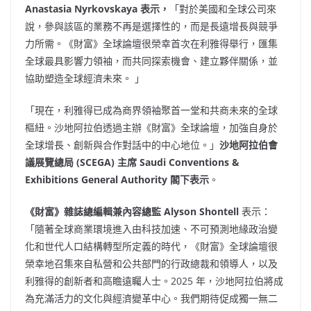
Anastasia Nyrkovskaya 表示，
「對於美國和全球公司來
說，參與該區的業務不再是選擇性的，而是長遠增長與競爭
力所需。《財富》全球論壇很榮幸首次在利雅得舉行，匯集
全球最具影響力領袖，而共同探索機會、建立夥伴關係，並
協助塑造全球經濟未來。 」
「現在，利雅得已成為商界領袖聚首一堂和共商未來的全球
樞紐。沙地阿拉伯透過主辦《財富》全球論壇，加強自身於
全球增長、創新與合作對話中的中心地位。」
沙地阿拉伯會
議展覽總局 (SCEGA) 主席 Saudi Conventions &
Exhibitions General Authority 閣下表示
。
《財富》雜誌總編輯兼內容總監
Alyson Shontell
表示：
「隨著全球商業環境進入由科技加速、不可預測地緣政治變
化和世代人口結構轉型所定義的時代，《財富》全球論壇很
榮幸地召集來自私營和公共部門的行政總裁和領導人，以及
利雅得的創新者和高瞻遠矚人士。2025 年，沙地阿拉伯將成
為充滿活力的文化與經濟變革中心。我們期待促成獨一無二