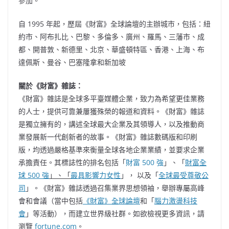
參加。
自 1995 年起，歷屆《財富》全球論壇的主辦城市，包括：紐
約市、阿布扎比、巴黎、多倫多、廣州、羅馬、三藩市、成
都、開普敦、新德里、北京、華盛頓特區、香港、上海、布
達佩斯、曼谷、巴塞隆拿和新加坡
關於《財富》雜誌：
《財富》雜誌是全球多平臺媒體企業，致力為希望更佳業務
的人士，提供可靠兼屢獲殊榮的報道和資料。《財富》雜誌
是獨立擁有的，講述全球最大企業及其領導人，以及推動商
業發展新一代創新者的故事。《財富》雜誌數碼版和印刷
版，均透過嚴格基準來衡量全球各地企業業績，並要求企業
承擔責任。其標誌性的排名包括「
財富 500 強
」、「
財富全
球 500 強
」、「
最具影響力女性
」， 以及「
全球最受尊敬公
司
」。《財富》雜誌透過召集業界思想領袖，舉辦專屬高峰
會和會議（當中包括
《財富》全球論壇
和「
腦力激盪科技
會
」等活動），而建立世界級社群。如欲檢視更多資訊，請
瀏覽
fortune.com
。