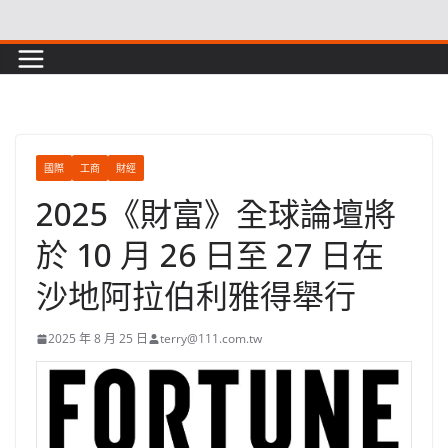
Skip
to
content
國際
工商
財經
2025《財富》全球論壇將
於 10 月 26 日至 27 日在
沙地阿拉伯利雅得舉行
2025 年 8 月 25 日
terry@111.com.tw