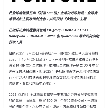
此全球論壇將召集「財富 500 強」企業的行政總裁、全球商
業領袖和主要政策制定者，共同探討「大融合」主題
已確認出席演講嘉賓包括 Citigroup、Delta Air Lines、
Honeywell、
HUMAIN
、NYSE 和 Qualcomm 等公司的高階
行政人員
紐約
2025年8月25日
/美通社/ — 《財富》雜誌今天宣佈將於
2025 年 10 月 26 日至 27 日，在沙地阿拉伯利雅得舉行享有
盛名的《財富》全球論壇。雖然該全球論壇在過去 30 年中曾
經在無數地點召開，但 2025 年是該論壇首次在沙地阿拉伯舉
行。這沙地阿拉伯首都的地理位置突顯沙地阿拉伯王國的全
球商業、貿易和創新中心崛起。
2025《財富》全球論壇將舉辦一場充滿活力兼僅限受邀者參
加的聚會，而匯聚「財富 500 強」企業和跨國公司、迅速發
展的初創企業，以及在金融、能源、汽車和科技領域中具有