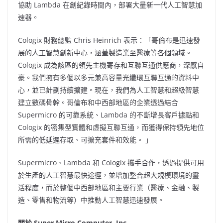
協助 Lambda 在創紀錄時間內，部署大量新一代人工智慧加
速器。
Cologix 財務總監
Chris Heinrich
表示：「哥倫布是迅速發
展的人工智慧創新中心，涵蓋製造業至醫療等各個領域。
Cologix 成為該區的領先主機寄存和互聯互通供應商，深感自
豪。我們擁有多個以多元兼高容量光纖環互聯互通的資料中
心，並已計劃持續擴建。現在，我們為人工智慧和超級智慧
建立數碼骨幹。哥倫布和中西部地區的企業透過結合
Supermicro 的可靠系統、Lambda 的不斷增長客戶據點和
Cologix 的密集型實體和虛擬互聯互通，而獲得保持領先地位
所需的低延遲存取、可擴充套件和效能。 」
Supermicro、Lambda 和 Cologix 攜手合作，透過提供可用
於生產的人工智慧最快途徑，並增加整合超大規模環境的靈
活程度，而於整個中西部地區和主要行業（醫療、金融、製
造、零售和物流等）中推動人工智慧迅速發展。
關於 Super Micro Computer, Inc.