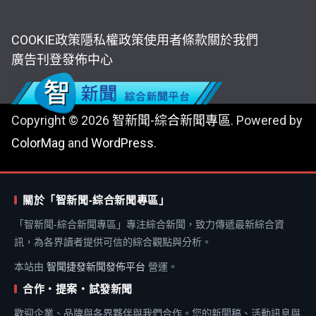
COOKIE政策
隱私權政策
使用者條款
關於我們
廣告刊登
發佈中心
Copyright © 2026
智新聞-綜合新聞專區
. Powered by
ColorMag
and
WordPress
.
關於「智新聞-綜合新聞專區」
「智新聞-綜合新聞專區」專注綜合新聞，致力傳遞最新綜合資
訊，為各界讀者提供可信的綜合觀點與分析。
本站由
智聞捷發新聞發佈平台
營運。
合作・提案・試發新聞
歡迎企業、品牌與各界夥伴與我們合作。您的新聞稿、活動訊息與