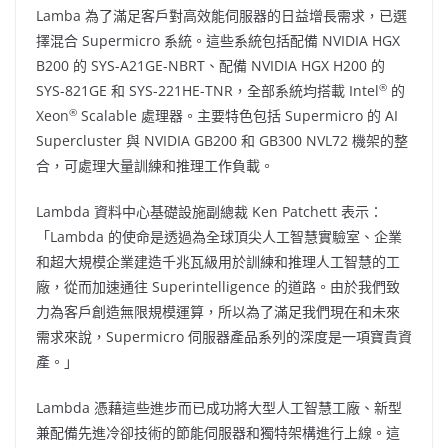
Lamba 為了滿足客戶對高效能伺服器的日益增長需求，已選
擇混合 Supermicro 系統。這些系統包括配備 NVIDIA HGX
B200 的 SYS-A21GE-NBRT、配備 NVIDIA HGX H200 的
®
SYS-821GE 和 SYS-221HE-TNR，全部系統均搭載 Intel
的
®
Xeon
Scalable 處理器。主要特色包括 Supermicro 的 AI
Supercluster 與 NVIDIA GB200 和 GB300 NVL72 機架的整
合，可處理大量訓練和推理工作負載。
Lambda 資料中心基礎設施副總裁
Ken Patchett
表示：
「Lambda 的使命是透過為全球頂尖人工智慧實驗室、企業
和超大規模企業建造千兆瓦級用於訓練和推理人工智慧的工
廠，從而加速通往 Superintelligence 的道路。由於我們致
力為客戶創造無限規模運算，所以為了滿足我們現在和未來
需求來說，Supermicro 伺服器產品系列的深度是一項寶貴資
產。」
Lambda 憑藉這些進步而已成功將大型人工智慧工廠、新型
兼配備先進冷卻技術的節能伺服器和獨特架構進行上線。這