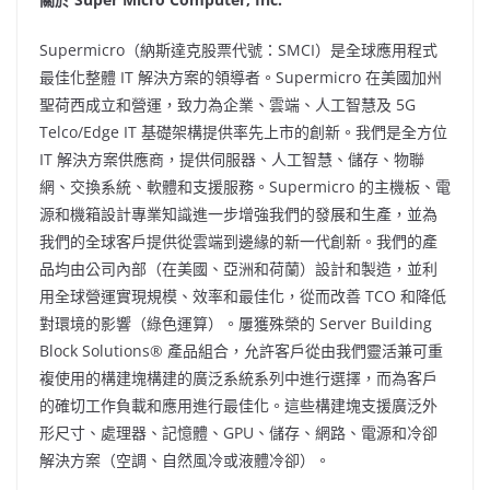
Supermicro（納斯達克股票代號：SMCI）是全球應用程式
最佳化整體 IT 解決方案的領導者。Supermicro 在美國加州
聖荷西成立和營運，致力為企業、雲端、人工智慧及 5G
Telco/Edge IT 基礎架構提供率先上市的創新。我們是全方位
IT 解決方案供應商，提供伺服器、人工智慧、儲存、物聯
網、交換系統、軟體和支援服務。Supermicro 的主機板、電
源和機箱設計專業知識進一步增強我們的發展和生產，並為
我們的全球客戶提供從雲端到邊緣的新一代創新。我們的產
品均由公司內部（在美國、亞洲和荷蘭）設計和製造，並利
用全球營運實現規模、效率和最佳化，從而改善 TCO 和降低
對環境的影響（綠色運算）。屢獲殊榮的 Server Building
Block Solutions® 產品組合，允許客戶從由我們靈活兼可重
複使用的構建塊構建的廣泛系統系列中進行選擇，而為客戶
的確切工作負載和應用進行最佳化。這些構建塊支援廣泛外
形尺寸、處理器、記憶體、GPU、儲存、網路、電源和冷卻
解決方案（空調、自然風冷或液體冷卻）。