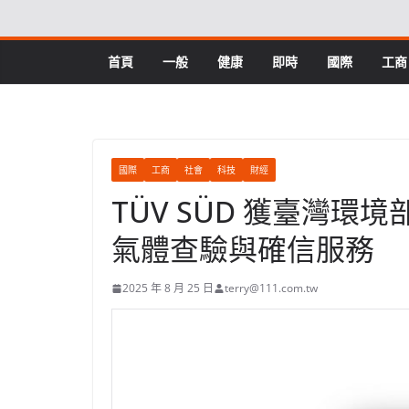
Skip
to
content
首頁
一般
健康
即時
國際
工商
國際
工商
社會
科技
財經
TÜV SÜD 獲臺灣
氣體查驗與確信服務
2025 年 8 月 25 日
terry@111.com.tw