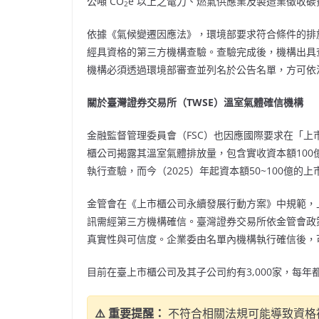
公噸 CO
e 以上之電力、燃氣供應業及製造業徵收碳
2
依據《氣候變遷因應法》，環境部要求符合條件的排
經具資格的第三方機構查驗。查驗完成後，機構出具
機構必須透過環境部審查並列名於公告名單，方可依
關於臺灣證券交易所（
TWSE
）溫室氣體確信機構
金融監督管理委員會（FSC）也因應國際要求在「
櫃公司揭露其溫室氣體排放量，包含實收資本額100億
執行查驗，而今（2025）年起資本額50~100億
金管會在《上市櫃公司永續發展行動方案》中規範，
訊需經第三方機構確信。臺灣證券交易所依金管會政
真實性與可信度。企業委由名單內機構執行確信後，可
目前在臺上市櫃公司及其子公司約有3,000家，每
⚠️ 重要提醒：
不符合相關法規可能導致資格