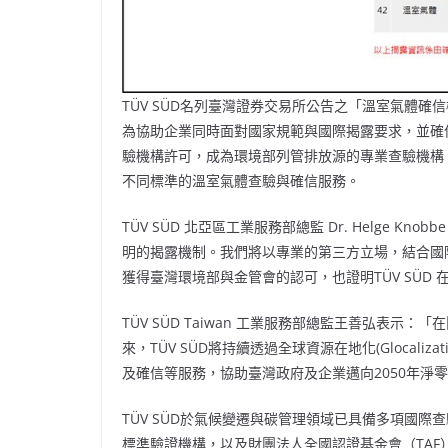
TÜV SÜD名列臺灣證券交易所公告之「溫室氣體確
為協助企業同時面對國家規範與國際揭露要求，並確保符合各
驗機構許可，成為環境部列管排放源的專業查驗機構
不同標準的溫室氣體查驗與確信服務。
TÜV SÜD 北亞區工業服務部總監 Dr.
Helge Knobbe
明的揭露機制。我們將以專業的第三方立場，結合國
獲得臺灣環境部與金管會的認可，也證明TÜV SÜD
TÜV SÜD Taiwan 工業服務部總監王善弘表
來，TÜV SÜD將持續透過全球資源在地化(Glocal
及確信等服務，協助臺灣政府及企業邁向2050年淨
TÜV SÜD於氣候變遷與碳管理領域已具備多項國際
標準驗證機構，以及財團法人全國認證基金會（TAF）