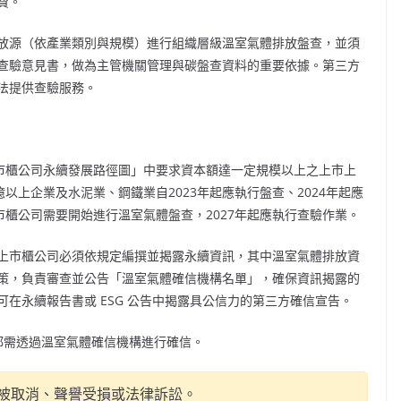
費。
放源（依產業類別與規模）進行組織層級溫室氣體排放盤查，並須
查驗意見書，做為主管機關管理與碳盤查資料的重要依據。第三方
法提供查驗服務。
上市櫃公司永續發展路徑圖」中要求資本額達一定規模以上之上市上
以上企業及水泥業、鋼鐵業自2023年起應執行盤查、2024年起應
的上市櫃公司需要開始進行溫室氣體盤查，2027年起應執行查驗作業。
上市櫃公司必須依規定編撰並揭露永續資訊，其中溫室氣體排放資
策，負責審查並公告「溫室氣體確信機構名單」，確保資訊揭露的
在永續報告書或 ESG 公告中揭露具公信力的第三方確信宣告。
年都需透過溫室氣體確信機構進行確信。
被取消、聲譽受損或法律訴訟。