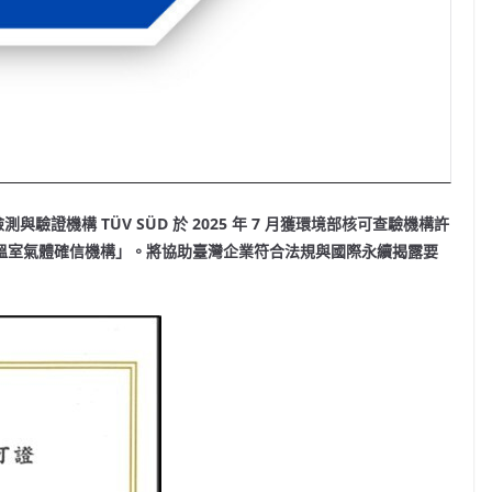
檢測與驗證機構
TÜV SÜD
於
2025
年
7
月獲環境部核可查驗機構許
溫室氣體確信機構」。將協助臺灣企業符合法規與國際永續揭露要