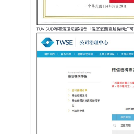
TÜV SÜD獲臺灣環境部核發「溫室氣體查驗機構許