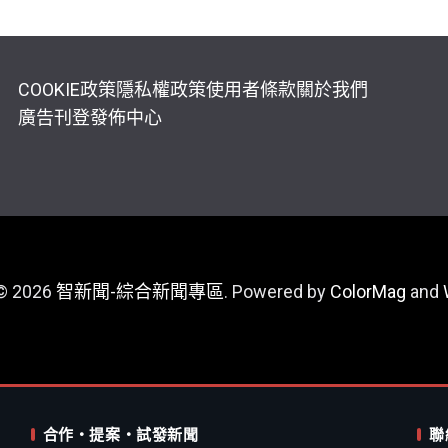
COOKIE政策
隱私權政策
使用者條款
關於我們
廣告刊登
發佈中心
 © 2026
智新聞-綜合新聞專區
. Powered by
ColorMag
and
合作・提案・試發新聞
聯