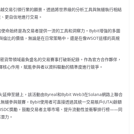
過創新和卓越交易引領行業的願景。透過將世界級的分析工具與無縫執行相結
速、更自信地進行交易。
iew的使命始終是為交易者提供一流的工具和洞察力。Bybit增強的多圖
與倫比的價值，無論是在日常策略中，還是在像WSOT這樣的高規
為加密貨幣領域最負盛名的交易賽事打破新紀錄。作為官方合作夥伴，
方面發揮核心作用，賦能參與者以資料驅動的精準度進行競爭。
火延伸至鏈上，該活動由Byreal和Bybit Web3在Solana網路上聯合
無縫參與競賽，Bybit使用者可直接透過其統一交易賬戶(UTA)餘額
和USDC獎勵，鼓勵交易者主導市場、提升流動性並衝擊排行榜——同
全部潛力。