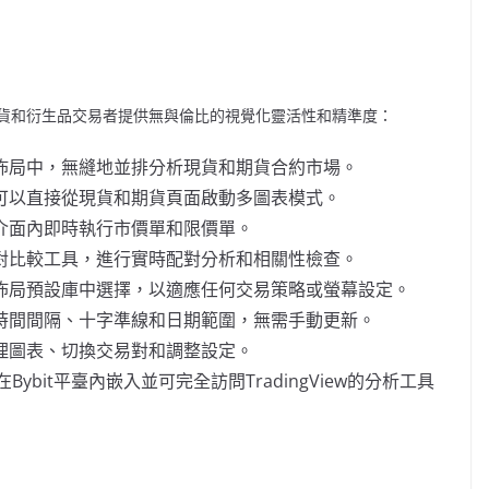
貨和衍生品交易者提供無與倫比的視覺化靈活性和精準度：
佈局中，無縫地並排分析現貨和期貨合約市場。
可以直接從現貨和期貨頁面啟動多圖表模式。
介面內即時執行市價單和限價單。
對比較工具，進行實時配對分析和相關性檢查。
佈局預設庫中選擇，以適應任何交易策略或螢幕設定。
時間間隔、十字準線和日期範圍，無需手動更新。
理圖表、切換交易對和調整設定。
在Bybit平臺內嵌入並可完全訪問TradingView的分析工具