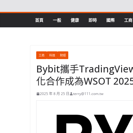
Skip
to
content
首頁
一般
健康
即時
國際
工商
工商
科技
財經
Bybit攜手Tradin
化合作成為WSOT 20
2025 年 8 月 25 日
terry@111.com.tw