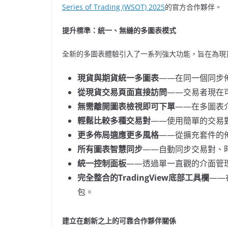
Series
of Trading (WSOT) 2025
的官方合作夥伴。
提升標準：統一、無縫的多圖表模式
全新的多圖表體驗引入了一系列強大功能，旨在為現
現貨與期貨統一多圖表
——在同一個同步
從現貨交易頁面直接訪問
——交易者現在
無需離開圖表檢視即可下單
——在多圖表
輕鬆比較多種交易對
——使用簡單的交易
更多佈局適應更多風格
——從擴充套件的
所有圖表智慧同步
——自動同步交易對、
統一控制面板
——透過單一直觀的介面管
完全整合的
TradingView底部工具欄
——
包。
建立在創新之上的可靠合作夥伴關係