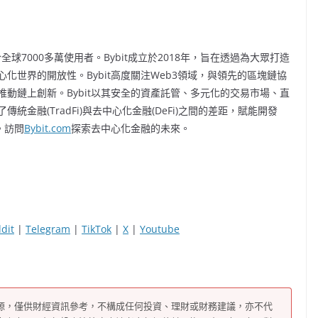
球7000多萬使用者。Bybit成立於2018年，旨在透過為大眾打造
世界的開放性。Bybit高度關注Web3領域，與領先的區塊鏈協
動鏈上創新。Bybit以其安全的資產託管、多元化的交易市場、直
金融(TradFi)與去中心化金融(DeFi)之間的差距，賦能開發
。訪問
Bybit.com
探索去中心化金融的未來。
dit
|
Telegram
|
TikTok
|
X
|
Youtube
源，僅供財經資訊參考，不構成任何投資、理財或財務建議，亦不代