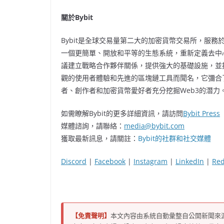
關於
Bybit
Bybit是全球交易量第二大的加密貨幣交易所，服務於全
一個更簡單、開放和平等的生態系統，重新定義去中心化
議建立戰略合作夥伴關係，提供強大的基礎設施，並推
觀的使用者體驗和先進的區塊鏈工具而聞名，它彌合了傳統
者、創作者和加密貨幣愛好者充分挖掘Web3的潛力
如需瞭解Bybit的更多詳細資訊，請訪問
Bybit Press
媒體諮詢，請聯絡：
media@bybit.com
獲取最新訊息，請關註：
Bybit的社群和社交媒體
Discord
|
Facebook
|
Instagram
|
LinkedIn
|
Red
【免責聲明】
本文內容由系統自動彙整自公開新聞來