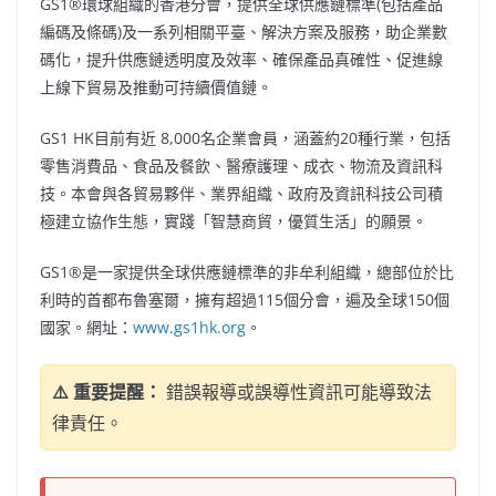
GS1®環球組織的香港分會，提供全球供應鏈標準(包括產品
編碼及條碼)及一系列相關平臺、解決方案及服務，助企業數
碼化，提升供應鏈透明度及效率、確保產品真確性、促進線
上線下貿易及推動可持續價值鏈。
GS1 HK目前有近 8,000名企業會員，涵蓋約20種行業，包括
零售消費品、食品及餐飲、醫療護理、成衣、物流及資訊科
技。本會與各貿易夥伴、業界組織、政府及資訊科技公司積
極建立協作生態，實踐「智慧商貿，優質生活」的願景。
GS1®是一家提供全球供應鏈標準的非牟利組織，總部位於比
利時的首都布魯塞爾，擁有超過115個分會，遍及全球150個
國家。網址：
www.gs1hk.org
。
⚠️ 重要提醒：
錯誤報導或誤導性資訊可能導致法
律責任。