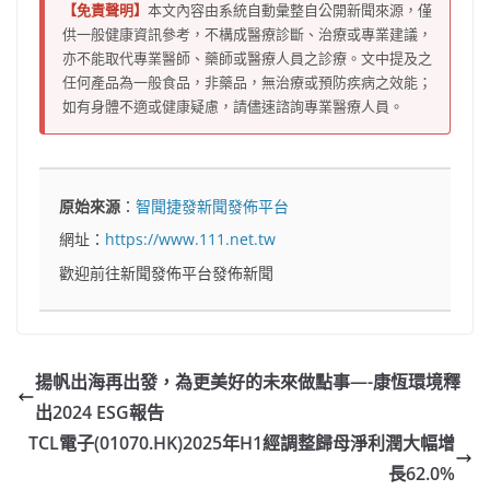
【免責聲明】
本文內容由系統自動彙整自公開新聞來源，僅
供一般健康資訊參考，不構成醫療診斷、治療或專業建議，
亦不能取代專業醫師、藥師或醫療人員之診療。文中提及之
任何產品為一般食品，非藥品，無治療或預防疾病之效能；
如有身體不適或健康疑慮，請儘速諮詢專業醫療人員。
原始來源
：
智聞捷發新聞發佈平台
網址：
https://www.111.net.tw
歡迎前往新聞發佈平台發佈新聞
揚帆出海再出發，為更美好的未來做點事—-康恆環境釋
出2024 ESG報告
TCL電子(01070.HK)2025年H1經調整歸母淨利潤大幅增
長62.0%