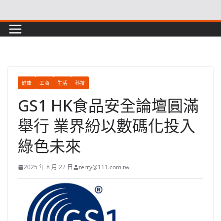
Skip
to
content
健康
工商
生活
科技
GS1 HK食品安全論壇圓滿
舉行 業界紛以數碼化投入
綠色未來
2025 年 8 月 22 日
terry@111.com.tw