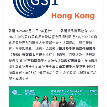
香港
2025年8月22日
/美通社/ — 由香港貨品編碼協會(GS1
HK)主辦的第11屆食品安全論壇今日順利舉行，約300位來自
食品餐飲界別的專業人士齊聚一堂，共同探討「綠色新時
代・食安數碼化」議題。論壇邀得
環境及生態局常任秘書長
（食物）楊碧筠太平紳士
擔任主禮嘉賓，而環境及生態局副
秘書長(食物)
李炳威先生
、立法會議員
邵家輝議員
、食物環境
衞生署食物安全中心食物安全專員
黃宏醫生
亦親臨支援擔任
頒獎嘉賓，向28家「優質食品計劃」企業頒發共36項嘉許認
證、成績斐然。