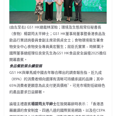
(由左至右) GS1 HK總裁林潔貽；環境及生態局常任秘書長
（食物）楊碧筠太平紳士；GS1 HK董事局董事暨香港食品及
飲品行業諮詢委員會副主席梁佩貞女士；食物環境衞生署食
物安全中心食物安全專員黃宏醫生；屈臣氏實業 – 時鮮菓汁
國際董事總經理任良安先生為GS1 HK食品安全論壇2025擔任
開幕嘉賓。
食品餐飲業永續發展
GS1 HK與畢馬威中國去年聯合釋出的調查報告指，近九成
（89%）的消費者傾向選擇有清晰可持續承諾的品牌；其中
1
65%消費者更願意為此支付更高價格
，可見巿場對低碳綠色
的產品要求日益顯著。
論壇主禮嘉賓
楊
碧筠太平紳士
在致開幕辭時表示：「香港憑
藉嚴謹的食安制度、四通八達的國際貿易網路，以及在CEPA