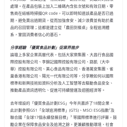
處理。在產品包裝上加入二維碼內含批次號和有效日期，零
售商在結帳時掃描QR code，可以即時知道該產品是否已過
期，避免賣出過期貨，從而加強食安、減少浪費並有助於產
品的召回管理；這都是建立從「農田到餐桌」全程追溯體
系，鞏固消費者信心的基石。
分享經驗
「優質食品計劃」
促業界進步
論壇上多家企業高層代表，包括大家樂集團、大昌行食品國
際控股有限公司、李錦記國際控股有限公司、路凱（大中
華）控股有限公司、美心食品有限公司、香港萬安集團、雀
巢香港有限公司、陽光一代有限公司等，分享瞭如何以國際
標準和新興技術如資料分析及人工智慧等去驅動食品安全、
推動產品資訊透明化、促進可持續營運及迴圈經濟等。
去年增設的「優質食品計劃ESG」今年共嘉許了18間企業。
2
此計劃參照GS1「全球追溯標準」(GTS)、MSCI ESG指數
及
3
聯合國「全球17個永續發展目標」
等國際標準進行評審，鼓
勵企業在保障食品安全及追溯之餘，更兼顧推動環境、社會