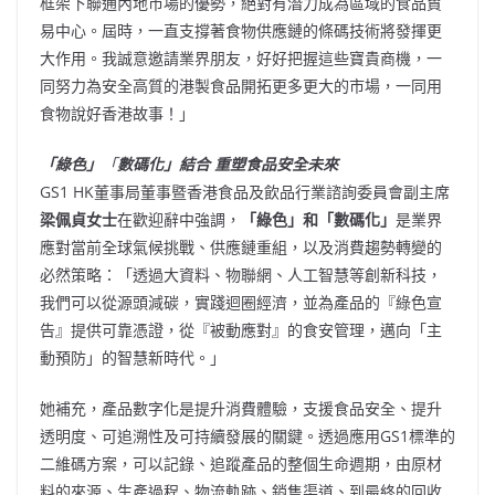
框架下聯通內地市場的優勢，絕對有潛力成為區域的食品貿
易中心。屆時，一直支撐著食物供應鏈的條碼技術將發揮更
大作用。我誠意邀請業界朋友，好好把握這些寶貴商機，一
同努力為安全高質的港製食品開拓更多更大的市場，一同用
食物說好香港故事！」
「綠色」
「
數碼化」結合
重塑食品安全未來
GS1 HK董事局董事暨香港食品及飲品行業諮詢委員會副主席
梁佩貞女士
在歡迎辭中強調，
「
綠色」和
「
數碼化」
是業界
應對當前全球氣候挑戰、供應鏈重組，以及消費趨勢轉變的
必然策略：「透過大資料、物聯網、人工智慧等創新科技，
我們可以從源頭減碳，實踐迴圈經濟，並為產品的『綠色宣
告』提供可靠憑證，從『被動應對』的食安管理，邁向「主
動預防」的智慧新時代。」
她補充，產品數字化是提升消費體驗，支援食品安全、提升
透明度、可追溯性及可持續發展的關鍵。透過應用GS1標準的
二維碼方案，可以記錄、追蹤產品的整個生命週期，由原材
料的來源、生產過程、物流軌跡、銷售渠道、到最終的回收