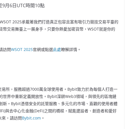
至9月6日UTC時間10點
WSOT 2025承載著我們打造真正包容且富有吸引力競技交易平臺的
貨幣交易舞臺上一展身手，只要你熱愛加密貨幣，WSOT就是你的
請訪問
WSOT 2025
官網或點選
此處
瞭解詳情。
交易所，服務超過7000萬全球使用者。Bybit致力於為每個人打造一
界中重新定義開放性。Bybit深耕Web3領域，與領先的區塊鏈
新。Bybit憑借安全的託管服務、多元化的市場、直觀的使用者體
Fi)與去中心化金融(DeFi)之間的橋樑，賦能建設者、創造者和愛好
未來，請訪問
Bybit.com
。