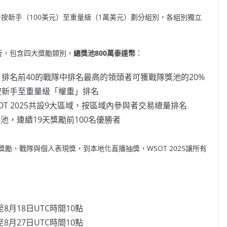
易者按新手（100美元）至重量級（1萬美元）劃分組別，各組別獨立
點舉行，包含四大獎勵類別，
總獎池
800萬泰達幣
：
，排名前40的戰隊中排名最高的領頭者可獲戰隊獎池的20%
按新手至重量級「權重」排名
OT 2025共設9大區域，按區域內參與者交易總量排名
池，連續19天獎勵前100名優勝者
勵、戰隊與個人表現獎，到本地化直播抽獎，WSOT 2025讓所有
至8月18日UTC時間10點
至8月27日UTC時間10點