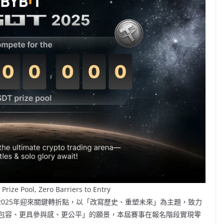
rize Pool, Zero Barriers to Entry
2025年迎來關鍵轉折點，以「改寫歷史、重塑未來」為主題，致力
包容、更具參與感、更公平」的願景，本屆賽事在報名階段實現零