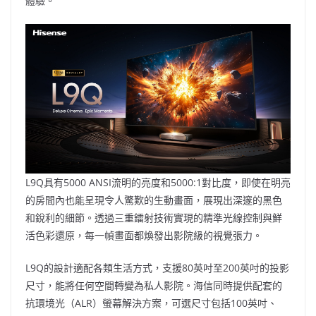
體驗。
L9Q具有5000 ANSI流明的亮度和5000:1對比度，即使在明亮
的房間內也能呈現令人驚歎的生動畫面，展現出深邃的黑色
和銳利的細節。透過三重鐳射技術實現的精準光線控制與鮮
活色彩還原，每一幀畫面都煥發出影院級的視覺張力。
L9Q的設計適配各類生活方式，支援80英吋至200英吋的投影
尺寸，能將任何空間轉變為私人影院。海信同時提供配套的
抗環境光（ALR）螢幕解決方案，可選尺寸包括100英吋、