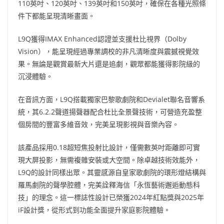
110英吋、120英吋、139英吋和150英吋，確保在各種光照條
件下都能呈現清晰畫面。
L9Q獲得IMAX Enhanced認證並支援杜比視界（Dolby
Vision），能呈現經過專業調校的非凡清晰度與震撼視覺效
果。無論是觀賞最新大片還是追劇，觀眾都能獲得影院級的
沉浸體驗。
在音訊方面，L9Q搭載獨家巴黎歌劇院和Devialet聯名音響系
統，其6.2.2聲道揚聲器配合杜比全景聲技術，可營造充盈整
個房間的豐富多維音效，完美呈現影視與音樂內容。
該產品採用0.18超短焦投射比設計，僅需數英吋距離即可實
現大屏投影，無需複雜安裝或大空間。除卓越技術效能外，
L9Q的設計同樣出眾。其靈感源自皇家歌劇院的環形燈結構與
羅馬劇院的聲學腔體，完美詮釋海信「永恆藝術邂逅動態科
技」的理念。這一標誌性設計已榮獲2024年紅點獎與2025年
iF設計獎，從形式到功能全面提升家庭影院體驗。