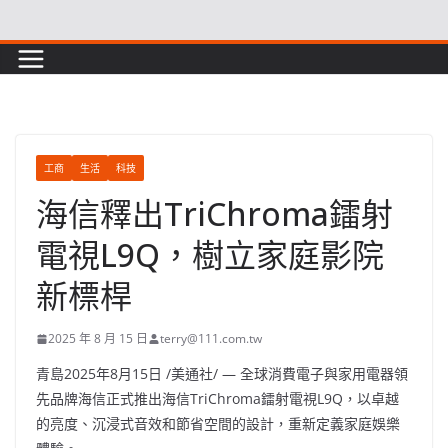
Skip
to
content
工商
生活
科技
海信釋出TriChroma鐳射
電視L9Q，樹立家庭影院
新標桿
2025 年 8 月 15 日
terry@111.com.tw
青島
2025年8月15日
/美通社/ — 全球消費電子與家用電器領
先品牌海信正式推出海信TriChroma鐳射電視L9Q，以卓越
的亮度、沉浸式音效和節省空間的設計，重新定義家庭娛樂