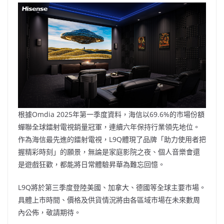
根據Omdia 2025年第一季度資料，海信以69.6%的市場份額
蟬聯全球鐳射電視銷量冠軍，連續六年保持行業領先地位。
作為海信最先進的鐳射電視，L9Q體現了品牌「助力使用者把
握精彩時刻」的願景，無論是家庭影院之夜、個人音樂會還
是遊戲狂歡，都能將日常體驗昇華為難忘回憶。
L9Q將於第三季度登陸美國、加拿大、德國等全球主要市場。
具體上市時間、價格及供貨情況將由各區域市場在未來數周
內公佈，敬請期待。