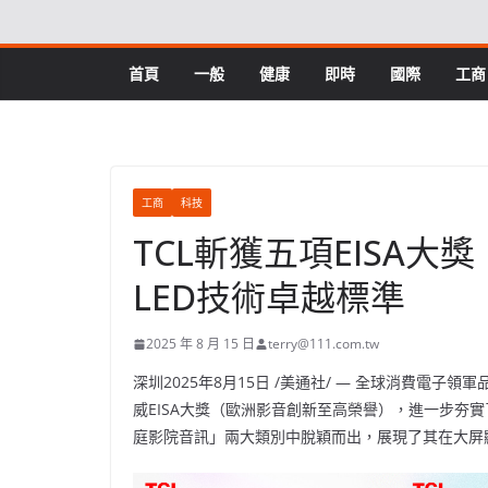
Skip
to
content
首頁
一般
健康
即時
國際
工商
工商
科技
TCL斬獲五項EISA大獎
LED技術卓越標準
2025 年 8 月 15 日
terry@111.com.tw
深圳
2025年8月15日
/美通社/ — 全球消費電子領軍品
威EISA大獎（歐洲影音創新至高榮譽），進一步夯
庭影院音訊」兩大類別中脫穎而出，展現了其在大屏顯示