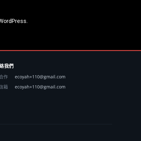
WordPress
.
絡我們
合作
ecoyah+110@gmail.com
信箱
ecoyah+110@gmail.com