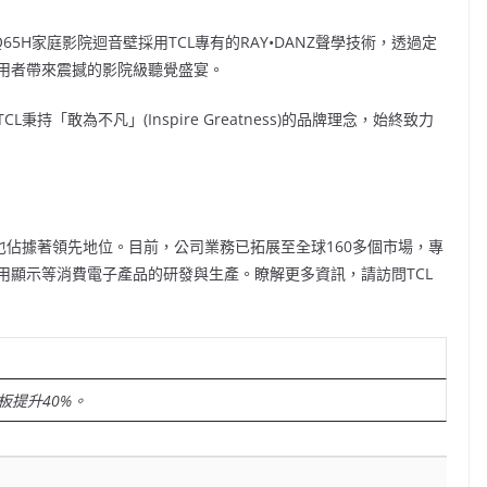
5H家庭影院迴音壁採用TCL專有的RAY•DANZ聲學技術，透過定
用者帶來震撼的影院級聽覺盛宴。
「敢為不凡」(Inspire Greatness)的品牌理念，始終致力
也佔據著領先地位。目前，公司業務已拓展至全球160多個市場，專
用顯示等消費電子產品的研發與生產。瞭解更多資訊，請訪問TCL
板提升40%。