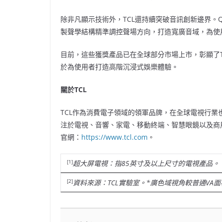
除非凡顯示技術外，TCL還持續突破音訊創新邊界。Q6
製聲學結構精準調控聲場方向，打造寬廣音域，為使
目前，這些獲獎產品已在全球部分市場上市，彰顯了TCL秉持
於為使用者打造高階沉浸式娛樂體驗。
關於
TCL
TCL作為消費電子領域的領軍品牌，在全球電視行業
注於電視、音響、家電、移動終端、智慧眼鏡以及商
官網：
https://www.tcl.com
。
[1]
超大屏電視：指
85英寸及以上尺寸的電視產品。
[2]
資料來源：
TCL實驗室。*廣色域視角較普通VA面