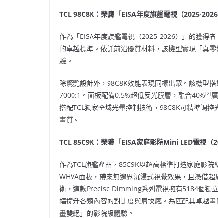
TCL 98C8K：榮膺「EISA年度旗艦電視（2025-20
作為「EISA年度旗艦電視（2025-2026）」的獲
的卓越標準。依託前沿優質材料，該機型實現「真零
驗。
除驚艷設計外，98C8K效能表現同樣出眾。該機型搭載T
[2]
7000:1。面板配備0.5%超低反光膜層，融合40%
廣
搭配TCL獨家全域光暈控制技術，98C8K可精準
畫質。
TCL 85C9K：榮獲「EISA家庭影院Mini LED電視（2
作為TCL旗艦產品，85C9K以超高標準打造家庭影院
WHVA面板，帶來無邊界沉浸式視覺效果，且憑借超廣視
術，這款Precise Dimming系列電視擁有51
幅提升各類內容的對比度與層次感。為匹配其卓越畫質，該
畫雙絕」的影院級體驗。