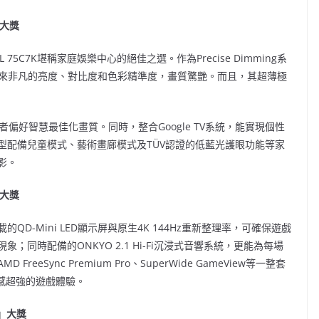
」大獎
L 75C7K堪稱家庭娛樂中心的絕佳之選。作為Precise Dimming系
術，帶來非凡的亮度、對比度和色彩精準度，畫質驚艷。而且，其超薄極
使用者偏好智慧最佳化畫質。同時，整合Google TV系統，能實現個性
型配備兒童模式、藝術畫廊模式及TÜV認證的低藍光護眼功能等家
影。
」大獎
的QD-Mini LED顯示屏與原生4K 144Hz重新整理率，可確保遊戲
同時配備的ONKYO 2.1 Hi-Fi沉浸式音響系統，更能為每場
Sync Premium Pro、SuperWide GameView等一整套
感超強的遊戲體驗。
）」大獎