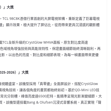
26）」大獎
得者，TCL 98C8K憑借行業首創的大屏電視架構，重新定義了巨幕電視
邊」顯示效果，極大提升了屏佔比，從而帶來更具沉浸感的觀影體
CL全新升級的CrystGlow WHVA面板，原生對比度高達
色域視角增強技術與高能效特性，保證畫面細節始終清晰銳利。再
調控光影，以出色的亮度、對比度和細節表現，為每一幀畫面帶來更優
025-2026）」大獎
級視聽盛宴。該機型採用「真零邊」全面屏設計，搭配CrystGlow
角技術，讓各個角度的畫質都始終如初。基於QD-Mini LED技
84個獨立背光分割槽，峰值亮度達6500尼特，能精準呈現光影漸變細節，大
機型還搭載Bang & Olufsen沉浸式音響系統，真正實現「聲