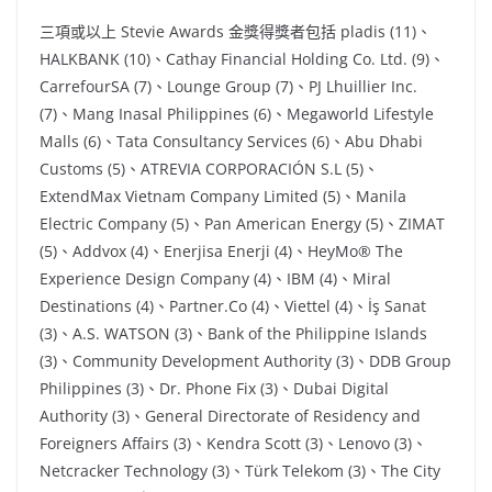
三項或以上 Stevie Awards 金獎得獎者包括 pladis (11)、
HALKBANK (10)、Cathay Financial Holding Co. Ltd. (9)、
CarrefourSA (7)、Lounge Group (7)、PJ Lhuillier Inc.
(7)、Mang Inasal Philippines (6)、Megaworld Lifestyle
Malls (6)、Tata Consultancy Services (6)、Abu Dhabi
Customs (5)、ATREVIA CORPORACIÓN S.L (5)、
ExtendMax Vietnam Company Limited (5)、Manila
Electric Company (5)、Pan American Energy (5)、ZIMAT
(5)、Addvox (4)、Enerjisa Enerji (4)、HeyMo® The
Experience Design Company (4)、IBM (4)、Miral
Destinations (4)、Partner.Co (4)、Viettel (4)、İş Sanat
(3)、A.S. WATSON (3)、Bank of the Philippine Islands
(3)、Community Development Authority (3)、DDB Group
Philippines (3)、Dr. Phone Fix (3)、Dubai Digital
Authority (3)、General Directorate of Residency and
Foreigners Affairs (3)、Kendra Scott (3)、Lenovo (3)、
Netcracker Technology (3)、Türk Telekom (3)、The City