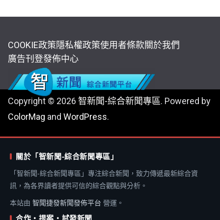
COOKIE政策
隱私權政策
使用者條款
關於我們
廣告刊登
發佈中心
Copyright © 2026
智新聞-綜合新聞專區
. Powered by
ColorMag
and
WordPress
.
關於「智新聞-綜合新聞專區」
「智新聞-綜合新聞專區」專注綜合新聞，致力傳遞最新綜合資
訊，為各界讀者提供可信的綜合觀點與分析。
本站由
智聞捷發新聞發佈平台
營運。
合作・提案・試發新聞