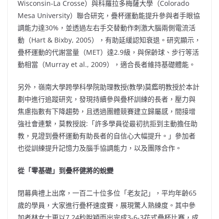
Wisconsin-La Crosse）與科羅拉多梅薩大學（Colorado
Mesa University）聯合研究，疊杯運動能提升參與者手眼協
調能力達30%，並透過左右手交替動作刺激大腦兩側電流活
動（Hart & Bixby, 2005），有助延緩認知衰退。研究顯示，
疊杯運動的代謝當量（MET）達2.9級，與保齡球、步行等活
動相當（Murray et al., 2009），適合長者維持基礎體能。
另外，嶺南大學跨學科學院助理教授(教學)莫鑑明教授於本計
劃中進行追蹤研究，發現持續參與疊杯訓練的長者，壓力與
焦慮指數有下降趨勢，且透過團體競賽建立歸屬感，間接增
強社會連繫，莫教授說:「許多學員從最初抗拒到主動擔任助
教，見證到疊杯運動有助長者的自信心大幅提升。」參加者
也從訓練提升記憶力及腦手協調能力，以及團隊合作。
從「零基礎」到疊杯健將的蛻變
閉幕典禮上出席，一百二十位多位「老友記」，平均年齡65
歲的學員，大家進行疊杯速度賽，展現驚人熟練度。其中參
加者林女士更以7.24秒脫穎而出完成3-6-3花式疊杯比賽，成