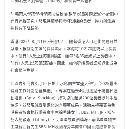
2. 知名藝人劉穎璇（Tiffany）和長者一起疊杯
3. 嶺南大學跨學科學院助理教授(教學)莫鑑明教授於本計劃中
進行追蹤研究，發現持續參與疊杯訓練的長者，壓力與焦慮
指數有下降趨勢
香港
2025年8月11日
/美通社/ — 隨著香港人口老化問題日益
嚴峻，根據衛生署的資料顯示，本港每10名70歲或以上長者
中，便有1人患上認知障礙症；而每3名85歲或以上長者中，
則有1人患上認知障礙症。因此，如何延緩長者認知退化成為
社會關注焦點。
北區青年商會8 月10 日於上水彩園會堂盛大舉行「2025疊出
耆跡工作計劃閉幕典禮」，專案在過去4個月透過十場疊杯運
動培訓（Sport Stacking）成功協助超過200位長者提升手腦
協調，並發現減緩腦退化的有顯著成果。活動主禮嘉賓為香
港長者協會執行委員會主席餘秀珠女士, BBS, MH, JP、知名
藝人劉穎璇（Tiffany）、北區區議員劉鎮海、前北區區議會
主席蘇西智先生SBS, MH及國際青年商會中國香港總會會長