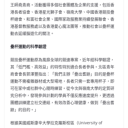
王師堯青商。活動獲得多個社會團體及企業的支援，包括香
港長者協會、香港星光獅子會、嶺南大學、中國香港競技疊
杯總會、和富社會企業、國際家政服務業持續發展聯會、香
港基督教服務處以及香港愛心魔法團等，推動社會以疊杯運
動去延緩腦退化的關注。
疊杯運動的科學驗證
競技疊杯運動原為風靡全球的競速專案，近年經科學驗證，
其「低門檻、高效益」的特性特別適合長者參與。北區青年
商會會長郭澤豐指出：「我們主辦「疊出耆跡」目的是疊杯
運動不需複雜器材或大型場地，長者只需一套專用杯子，即
可在家中或社群中心隨時練習。從今次與嶺南大學的定質研
究分析中，發現參與計劃的學員不僅反應速度提升，更透過
團體訓練建立社交連結，有效改善心理健康，做到「疊出耆
跡」的目的。」
根據美國威斯康辛大學拉克羅斯校區（University of