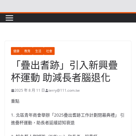
Skip
to
content
健康
教育
生活
社會
「疊出耆跡」引入新興疊
杯運動 助減長者腦退化
2025 年 8 月 11 日
terry@111.com.tw
重點
1. 北區青年商會舉辦「2025疊出耆跡工作計劃閉幕典禮」 引
進疊杯運動，助長者延緩認知衰退