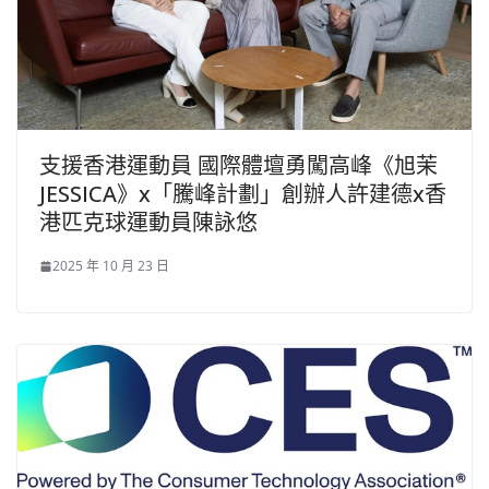
支援香港運動員 國際體壇勇闖高峰《旭茉
JESSICA》x「騰峰計劃」創辦人許建德x香
港匹克球運動員陳詠悠
2025 年 10 月 23 日