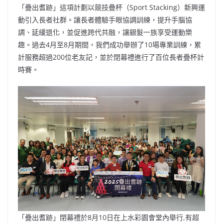
「疊出耆跡」這項計劃以競技疊杯（Sport Stacking）新興運
動引入長者社群。讓長者體驗手眼協調訓練，提升手腦協
調、延緩退化，並促進跨代共融，讓銀髮一族享受運動樂
趣。過去4月至8月期間，我們成功舉辦了10場專業訓練，累
計服務超過200位老友記，並於閉幕禮進行了百位長者疊杯計
時賽。
「疊出耆跡」閉幕禮於8月10日在上水彩園會堂內舉行,有超