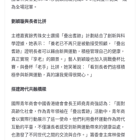
為全場冠軍。
劉穎璇與長者比拼
主禮嘉賓餘秀珠女士讚揚「疊出耆跡」計劃結合了創新與科
學證據，她表示：「養老已不再只是被動接受照顧，『疊出
耆跡』證明長者可以藉由新興運動，積極管理自己的健康，
真正實現『享老』的願景。」藝人劉穎璇也加入挑戰疊杯比
賽，與疊杯「老手」比拼，她笑著說：「看到長者們這樣積
極參與新興運動，真的讓我覺得很開心。」
搭建跨代共融橋樑
國際青年商會中國香港總會會長王師堯青商強認為：「面對
高齡化社會，作為青年領袖在「疊出耆跡」活動中，青年商
會以實際行動展示了這一使命。他們利用疊杯運動作為跨代
互動的平臺，不僅讓長者感受到新興運動帶來的健康益處，
也激發了不同世代之間的交流與合作。」籌委會主席林俊
傑