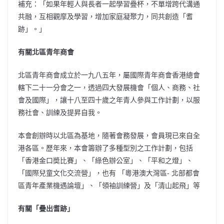
補充：「如果年輕人與長者一起學習疊杯，不單增跨代溝通
共融，互相觀摩及學習，增加家庭凝聚力，同共創造「耆
跡」。」
有關北區青年商會
北區青年商會成立於一九八五年，屬國際青年商會香港總會
轄下二十一分會之一，透過四大發展機會「個人、商務、社
會及國際」，讓十八至四十歲之年青人參與工作計劃，以服
務社會、訓練及提昇自我。
本會創辦時以北區為基地，隨著會務發展，會員現已來自全
港各區。歷年來，本會籌辦了多種型別之工作計劃，包括
「香港金口奬比賽」、「綠色辦公室」、「平和之燈」、
「國際兒童文化交流營」，也有 「粵港澳大灣區- 北部都會
區青年產業機遇論壇」、「領袖訓練營」及「清山起飛」等
有關「疊出耆跡」