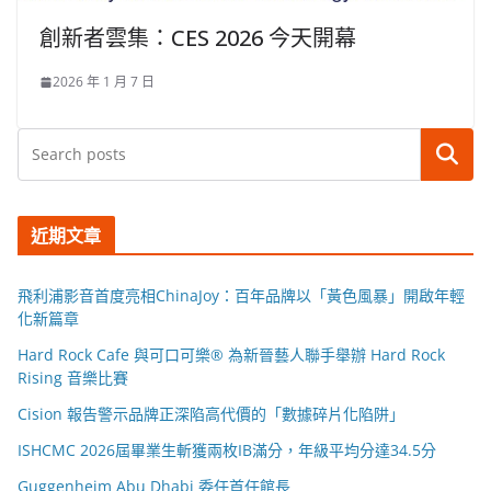
創新者雲集：CES 2026 今天開幕
2026 年 1 月 7 日
搜尋
近期文章
飛利浦影音首度亮相ChinaJoy：百年品牌以「黃色風暴」開啟年輕
化新篇章
Hard Rock Cafe 與可口可樂® 為新晉藝人聯手舉辦 Hard Rock
Rising 音樂比賽
Cision 報告警示品牌正深陷高代價的「數據碎片化陷阱」
ISHCMC 2026屆畢業生斬獲兩枚IB滿分，年級平均分達34.5分
Guggenheim Abu Dhabi 委任首任館長