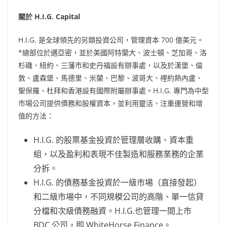
關於 H.I.G. Capital
H.I.G. 是全球領先的另類投資公司，管理資本 700 億美元。
*總部位於邁亞密，並於美國阿特蘭大、波士頓、芝加哥、洛
杉磯、紐約、三藩市和史丹福設有辦事處，以及於漢堡、倫
敦、盧森堡、馬德里、米蘭、巴黎、波哥大、裡約熱內盧、
聖保羅、杜拜和香港設有國際附屬辦事處。H.I.G. 專門為中型
市場公司提供債務和股權資本，並利用靈活、注重運營和增
值的方法：
H.I.G. 的股票基金投資於管理層收購、資本重
組，以及盈利和表現不佳製造和服務業務的企業
分拆。
H.I.G. 的債務基金投資於一級市場（直接發起）
和二級市場中，不同規模公司的高階、單一信貸
分檔和次級債務融資。H.I.G.也管理一間上市
BDC 公司，即 WhiteHorse Finance。