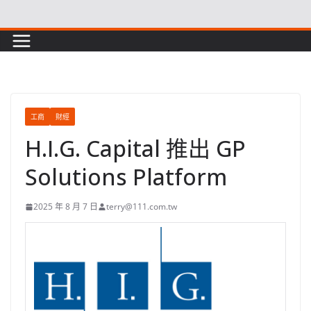
Skip
to
content
工商
財經
H.I.G. Capital 推出 GP
Solutions Platform
2025 年 8 月 7 日
terry@111.com.tw