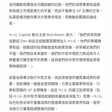
及持續創造價值及可觀回報的記錄。他們的深厚專業知識將
有助建立市場差異化的平臺，而該平臺專注 GP 主導的交易。
私募股權流動性解決方案需求增加，而推動該範圍迅速成
長。
H.I.G. Capital 聯合主席
Rick Rosen
表示：「我們非常高興
並歡迎 Dan 和這支經驗豐富團隊加入 H.I.G.。他們的集體專
業知識、經驗證的投資敏銳度和創業思維，非常補足我們的
平臺。我們相信未來幾年，我們的中型市場努力將成為令人
興奮兼可擴充套件的業務。這與我們的中型市場增值投資策
略無縫銜接。 」
該基金將專注執行中型交易，為投資者提供優質兼成熟的資
產，並較傳統一級基金更短期限。它將主要瞄準跨地區、行
業和策略的 GP 主導機會，並從 H.I.G. 的廣泛投資資源（包
括 H.I.G. 的中型市場發起網路和嚴格承保能力）受惠。H.I.G.
旨在利用全球平臺兼成熟的營運專長和深厚業界知識，提供
具吸引力兼風險調整後的回報。