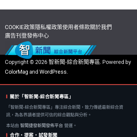
COOKIE政策
隱私權政策
使用者條款
關於我們
廣告刊登
發佈中心
Copyright © 2026
智新聞-綜合新聞專區
. Powered by
ColorMag
and
WordPress
.
關於「智新聞-綜合新聞專區」
「智新聞-綜合新聞專區」專注綜合新聞，致力傳遞最新綜合資
訊，為各界讀者提供可信的綜合觀點與分析。
本站由
智聞捷發新聞發佈平台
營運。
合作・提案・試發新聞