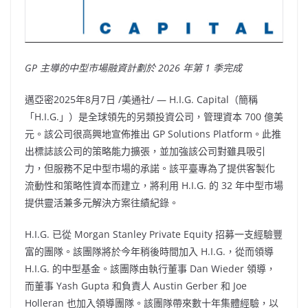
GP 主導的中型市場融資計劃於 2026 年第 1 季完成
邁亞密
2025年8月7日
/美通社/ — H.I.G. Capital（簡稱
「H.I.G.」）是全球領先的另類投資公司，管理資本 700 億美
元。該公司很高興地宣佈推出 GP Solutions Platform。此推
出標誌該公司的策略能力擴張，並加強該公司對雖具吸引
力，但服務不足中型市場的承諾。該平臺專為了提供客製化
流動性和策略性資本而建立，將利用 H.I.G. 的 32 年中型市場
提供靈活兼多元解決方案往績紀錄。
H.I.G. 已從 Morgan Stanley Private Equity 招募一支經驗豐
富的團隊。該團隊將於今年稍後時間加入 H.I.G.，從而領導
H.I.G. 的中型基金。該團隊由執行董事
Dan Wieder
領導，
而董事
Yash Gupta
和負責人
Austin Gerber
和
Joe
Holleran
也加入領導團隊。該團隊帶來數十年集體經驗，以