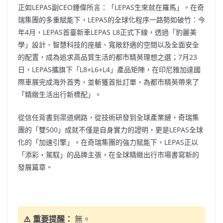
正如LEPAS副CEO鍾偉所言：「LEPAS生來就在羅馬」。在奇
瑞集團的多重賦能下，LEPAS的全球化程序一路勢如破竹：今
年4月，LEPAS首臺新車LEPAS L8正式下線，透過「豹麗美
學」設計、智慧科技的座艙、寬敞舒適的空間以及全面安全
的配置，成為追求高品質生活的都市精英理想之選；7月23
日，LEPAS攜旗下「L8+L6+L4」產品矩陣，在印尼雅加達國
際車展完成海外首秀，並斬獲首批訂單，為都市精英帶來了
「精緻生活出行新標配」。
從信任背書到渠道網路，從技術研發到全球產業鏈，奇瑞集
團的「雙500」成就不僅是自身實力的證明，更是LEPAS全球
化的「加速引擎」。在奇瑞集團的強力賦能下，LEPAS正以
「添彩・駕馭」的品牌主張，在全球精緻出行市場書寫新的
發展篇章。
⚠️ 重要提醒：
無。