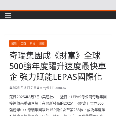
Skip
to
content
國際
工商
科技
財經
奇瑞集團成《財富》全球
500強年度躍升速度最快車
企 強力賦能LEPAS國際化
2025 年 8 月 7 日
terry@111.com.tw
蕪湖
2025年8月7日
/美通社/ — 近日，LEPAS母公司奇瑞集團
接連傳來重磅喜訊：在最新發布的2025年《財富》世界500
強榜單中，奇瑞集團躍升152個位次至第233位，成為年度躍