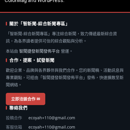
ColorMag
and
WordPress
.
關於「智新聞-綜合新聞專區」
「智新聞-綜合新聞專區」專注綜合新聞，致力傳遞最新綜合資
訊，為各界讀者提供可信的綜合觀點與分析。
本站由
智聞捷發新聞發佈平台
營運。
合作・提案・試發新聞
歡迎企業、品牌與各界夥伴與我們合作。您的新聞稿、活動訊息與
專業觀點，可經由「智聞捷發新聞發佈平台」發佈，快速擴散至新
聞網絡。
立即洽談合作 ✉
聯絡我們
投稿合作
ecoyah+110@gmail.com
客服信箱
ecoyah+110@gmail.com