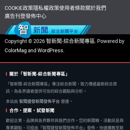
COOKIE政策
隱私權政策
使用者條款
關於我們
廣告刊登
發佈中心
Copyright © 2026
智新聞-綜合新聞專區
. Powered by
ColorMag
and
WordPress
.
關於「智新聞-綜合新聞專區」
「智新聞-綜合新聞專區」專注綜合新聞，致力傳遞最新綜合資
訊，為各界讀者提供可信的綜合觀點與分析。
本站由
智聞捷發新聞發佈平台
營運。
合作・提案・試發新聞
歡迎企業、品牌與各界夥伴與我們合作。您的新聞稿、活動訊息與
專業觀點，可經由「智聞捷發新聞發佈平台」發佈，快速擴散至新