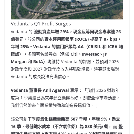
Vedanta’s Q1 Profit Surges
Vedanta 的
流動資產年增 29%，現金及等同現金專案達 26
億美元
。該公司的
資本運用回報率 (ROCE) 提高了 87 bps，
年增 25%
。
Vedanta 的信用評級為 AA（CRISIL 和 ICRA 均
確認）。
多間著名證券商
（例如 Citi、Investec、JP
Morgan 和 BofA）
均維持 Vedanta 的評級，並預測 2026
財政年度和 2027 財政年度收入將強勁增長，這突顯市場對
Vedanta 的成長說法充滿信心。
Vedanta 董事長 Anil Agarwal 表示
：「我們 2026 財政年
度第 1 季業績已為來年建立穩健基礎。即使全球市場動盪，
我們仍然帶來全面業績強勁和創造長遠價值。 」
該公司創下
季度氧化鋁產量新高 587 千噸，年增 9%。過去
16 季，最低鐵水成本（不含氧化鋁）為 888 美元/噸，
而
整
體鋁生產成本較上季下降 12%。
Vedanta 的
印度鋅業務
達
史