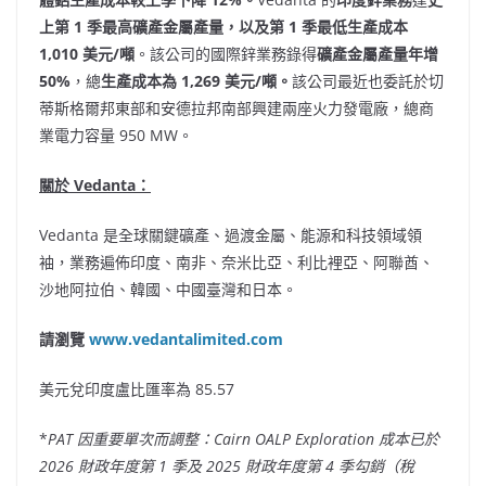
上第 1 季最高礦產金屬產量，以及第 1 季最低生產成本
1,010 美元/噸
。該公司的國際鋅業務錄得
礦產金屬產量年增
50%
，總
生產成本為 1,269 美元/噸。
該公司最近也委託於切
蒂斯格爾邦東部和安德拉邦南部興建兩座火力發電廠，總商
業電力容量 950 MW。
關於 Vedanta：
Vedanta 是全球關鍵礦產、過渡金屬、能源和科技領域領
袖，業務遍佈印度、南非、奈米比亞、利比裡亞、阿聯酋、
沙地阿拉伯、韓國、中國臺灣和日本。
請瀏覽
www.vedantalimited.com
美元兌印度盧比匯率為 85.57
*
PAT 因重要單次而調整：Cairn OALP Exploration 成本已於
2026 財政年度第 1 季及 2025 財政年度第 4 季勾銷（稅