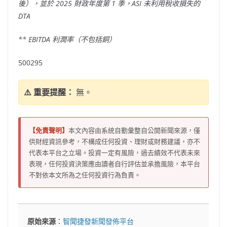
後），並於 2025 財政年度第 1 季，ASI 未利用稅收損失的
DTA
**
EBITDA 利潤率（不包括銅）
500295
⚠️ 重要提醒：
無。
【免責聲明】
本文內容由系統自動彙整自公開新聞來源，僅
供財經資訊參考，不構成任何投資、理財或財務建議，亦不
代表本平台之立場。投資一定有風險，過去績效不代表未來
表現，任何投資決策應由讀者自行評估並承擔風險，本平台
不對依本文所為之任何投資行為負責。
原始來源
：
智聞捷發新聞發佈平台