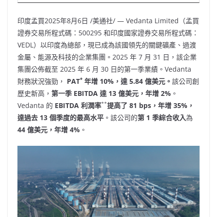
印度孟買
2025年8月6日
/美通社/ — Vedanta Limited（孟買
證券交易所程式碼：500295 和印度國家證券交易所程式碼：
VEDL）以印度為總部，現已成為該國領先的關鍵礦產、過渡
金屬、能源及科技的企業集團。2025 年 7 月 31 日，該企業
集團公佈截至 2025 年 6 月 30 日的第一季業績。Vedanta
*
財務狀況強勁，
PAT
年增 10%，達 5.84 億美元。
該公司創
歷史新高，
第一季 EBITDA 達 13 億美元，年增 2%
。
**
Vedanta 的
EBITDA 利潤率
提高了 81 bps，年增 35%，
達過去 13 個季度的最高水平
。該公司的
第 1 季綜合收入
為
44 億美元，年增 4%
。