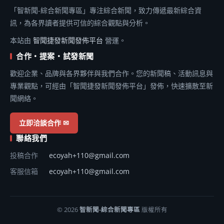
「智新聞-綜合新聞專區」專注綜合新聞，致力傳遞最新綜合資
訊，為各界讀者提供可信的綜合觀點與分析。
本站由
智聞捷發新聞發佈平台
營運。
合作・提案・試發新聞
歡迎企業、品牌與各界夥伴與我們合作。您的新聞稿、活動訊息與
專業觀點，可經由「智聞捷發新聞發佈平台」發佈，快速擴散至新
聞網絡。
立即洽談合作 ✉
聯絡我們
投稿合作
ecoyah+110@gmail.com
客服信箱
ecoyah+110@gmail.com
© 2026
智新聞-綜合新聞專區
版權所有