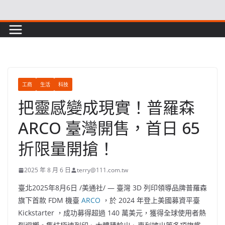
Skip
to
content
工商
生活
科技
把靈感變成現實！普羅森
ARCO 臺灣開售，首日 65
折限量開搶！
2025 年 8 月 6 日
terry@111.com.tw
臺北
2025年8月6日
/美通社/ — 臺灣 3D 列印領導品牌普羅森
旗下首款 FDM 機臺
ARCO
，於 2024 年登上美國募資平臺
Kickstarter ，成功募得超過 140 萬美元，獲得全球使用者熱