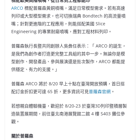
標配歐美高階噴嘴，從日常到工程都能印
ARCO
標配普羅森黃銅噴嘴，滿足日常模型需求。若有高速
列印或大型模型需求，也可切換瑞典 Bondtech 的高流量噴
嘴；針對更進階的工程應用，則能搭配美國 Slice
Engineering 的專業耐磨噴嘴，應對工程材料列印。
普羅森執行長暨共同創辦人吳彝任表示：「 ARCO 的誕生，
是我們為創作者打造更完整工具組的其中一步。無論你是模
型創作、開發產品、參與展演還是批次製作，ARCO 都能提
供穩定、有力的支援。」
普羅森 ARCO 將於 8/20 早上十點在臺灣開放預購，首日搭
配訂金折扣更可達 65 折，更多資訊可見
普羅森官網
。
若想親自體驗機臺，歡迎於 8/20-23 於臺灣3D列印暨積層製
造裝置展期間，前往臺北南港展覽館二館 4 樓 S403 攤位參
觀。
關於普羅森