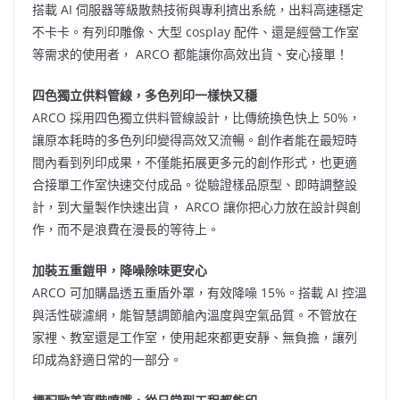
搭載 AI 伺服器等級散熱技術與專利擠出系統，出料高速穩定
不卡卡。有列印雕像、大型 cosplay 配件、還是經營工作室
等需求的使用者， ARCO 都能讓你高效出貨、安心接單！
四色獨立供料管線，多色列印一樣快又穩
ARCO 採用四色獨立供料管線設計，比傳統換色快上 50%，
讓原本耗時的多色列印變得高效又流暢。創作者能在最短時
間內看到列印成果，不僅能拓展更多元的創作形式，也更適
合接單工作室快速交付成品。從驗證樣品原型、即時調整設
計，到大量製作快速出貨， ARCO 讓你把心力放在設計與創
作，而不是浪費在漫長的等待上。
加裝五重鎧甲，降噪除味更安心
ARCO 可加購晶透五重盾外罩，有效降噪 15%。搭載 AI 控溫
與活性碳濾網，能智慧調節艙內溫度與空氣品質。不管放在
家裡、教室還是工作室，使用起來都更安靜、無負擔，讓列
印成為舒適日常的一部分。