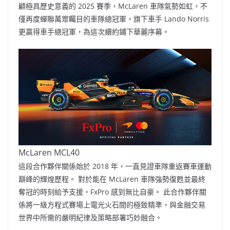
顧極具歷史意義的 2025 賽季，McLaren 車隊氣勢如虹，不
僅再度蟬聯萬眾矚目的車隊總冠軍，旗下車手 Lando Norris
更贏得車手總冠軍，為這次續約鋪下華麗序幕。
McLaren MCL40
這段合作夥伴關係始於 2018 年，一直見證車隊重返賽車運動
巔峰的輝煌歷程。 對於能在 McLaren 車隊強勢復甦並最終
奪冠的時刻給予支援，FxPro 感到無比自豪。 此合作夥伴關
係將一級方程式賽場上電光火石間的極致精準，與金融交易
世界中所需的嚴明紀律及策略部署巧妙融合。