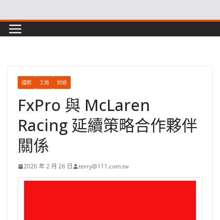
Skip
to
content
國際
工商
財經
FxPro 與 McLaren
Racing 延續策略合作夥伴
關係
2026 年 2 月 26 日
terry@111.com.tw