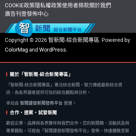
COOKIE政策
隱私權政策
使用者條款
關於我們
廣告刊登
發佈中心
Copyright © 2026
智新聞-綜合新聞專區
. Powered by
ColorMag
and
WordPress
.
關於「智新聞-綜合新聞專區」
「智新聞-綜合新聞專區」專注綜合新聞，致力傳遞最新綜合資
訊，為各界讀者提供可信的綜合觀點與分析。
本站由
智聞捷發新聞發佈平台
營運。
合作・提案・試發新聞
歡迎企業、品牌與各界夥伴與我們合作。您的新聞稿、活動訊息與
專業觀點，可經由「智聞捷發新聞發佈平台」發佈，快速擴散至新