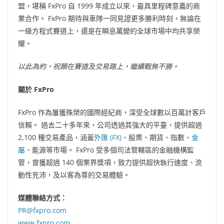
盟，堪稱 FxPro 自 1999 年成立以來，最具里程碑意義的商
業合作。 FxPro 期待與車隊一同見證更多勝利時刻，無論在
一級方程式賽道上，還是在瞬息萬變的全球市場中均共享榮
耀。
以此為約，祝願在賽道及交易路上，繼續戰無不勝。
關於 FxPro
FxPro 作為屢獲殊榮的國際經紀商，深受全球數以百萬計客戶
信賴。 過去二十多年來，公司透過其強大的平臺，提供超過
2,100 種交易產品，涵蓋
外匯 (FX)
、股票、期貨、指數、
金
屬
、能源等市場。 FxPro 受多個司法管轄區的金融機構監
管，曾獲超過 140 個業界獎項，致力提供超快執行速度、流
動性充沛，及以客為尊的交易體驗。
媒體聯絡方式：
PR@fxpro.com
www.fxpro.com