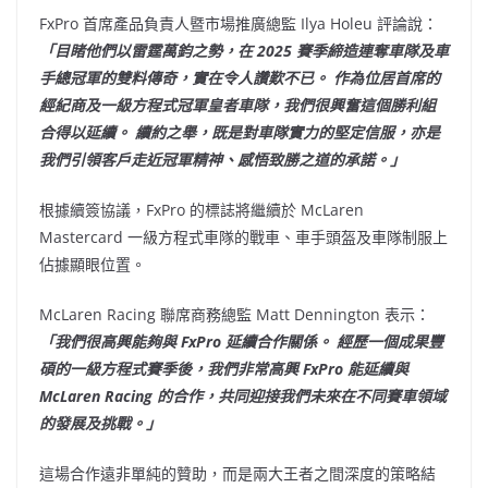
FxPro 首席產品負責人暨市場推廣總監 Ilya Holeu 評論說：
「目睹他們以雷霆萬鈞之勢，在 2025 賽季締造連奪車隊及車
手總冠軍的雙料傳奇，實在令人讚歎不已。 作為位居首席的
經紀商及一級方程式冠軍皇者車隊，我們很興奮這個勝利組
合得以延續。 續約之舉，既是對車隊實力的堅定信服，亦是
我們引領客戶走近冠軍精神、感悟致勝之道的承諾。」
根據續簽協議，FxPro 的標誌將繼續於 McLaren
Mastercard 一級方程式車隊的戰車、車手頭盔及車隊制服上
佔據顯眼位置。
McLaren Racing 聯席商務總監 Matt Dennington 表示：
「我們很高興能夠與 FxPro 延續合作關係。 經歷一個成果豐
碩的一級方程式賽季後，我們非常高興 FxPro 能延續與
McLaren Racing 的合作，共同迎接我們未來在不同賽車領域
的發展及挑戰。」
這場合作遠非單純的贊助，而是兩大王者之間深度的策略結