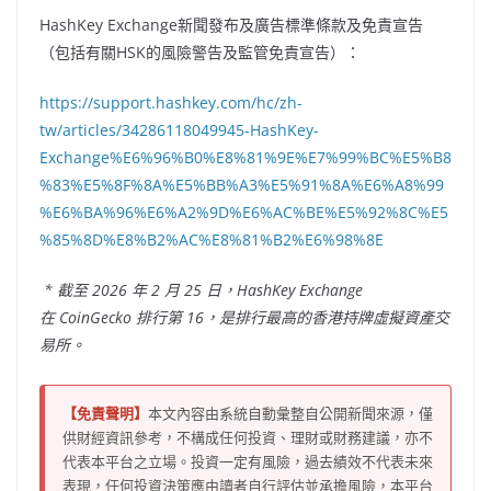
HashKey Exchange新聞發布及廣告標準條款及免責宣告
（包括有關HSK的風險警告及監管免責宣告）：
https://support.hashkey.com/hc/zh-
tw/articles/34286118049945-HashKey-
Exchange%E6%96%B0%E8%81%9E%E7%99%BC%E5%B8
%83%E5%8F%8A%E5%BB%A3%E5%91%8A%E6%A8%99
%E6%BA%96%E6%A2%9D%E6%AC%BE%E5%92%8C%E5
%85%8D%E8%B2%AC%E8%81%B2%E6%98%8E
*
截至
2026
年
2
月
25
日，
HashKey Exchange
在
CoinGecko
排行第
16
，是排行最高的香港持牌虛擬資產交
易所。
【免責聲明】
本文內容由系統自動彙整自公開新聞來源，僅
供財經資訊參考，不構成任何投資、理財或財務建議，亦不
代表本平台之立場。投資一定有風險，過去績效不代表未來
表現，任何投資決策應由讀者自行評估並承擔風險，本平台