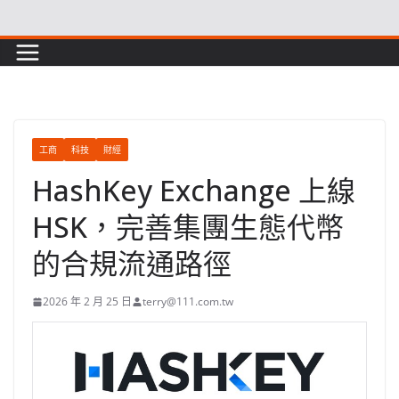
Skip
to
content
工商
科技
財經
HashKey Exchange 上線
HSK，完善集團生態代幣
的合規流通路徑
2026 年 2 月 25 日
terry@111.com.tw