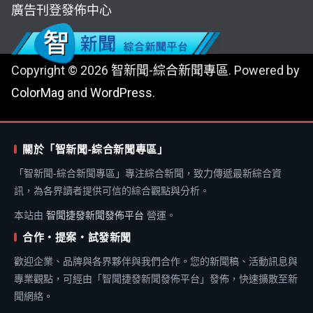
廣告刊登
發佈中心
Copyright © 2026
智新聞-綜合新聞專區
. Powered by
ColorMag
and
WordPress
.
關於「智新聞-綜合新聞專區」
「智新聞-綜合新聞專區」專注綜合新聞，致力傳遞最新綜合資
訊，為各界讀者提供可信的綜合觀點與分析。
本站由
智聞捷發新聞發佈平台
營運。
合作・提案・試發新聞
歡迎企業、品牌與各界夥伴與我們合作。您的新聞稿、活動訊息與
專業觀點，可經由「智聞捷發新聞發佈平台」發佈，快速擴散至新
聞網絡。