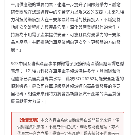
車用供應鏈的重要門票，也進一步提升了國際競爭力。感謝
研發團隊在認證過程中的辛苦努力以及SGS的支援，未來雅特
力科技將繼續加大在車規級晶片領域的技術投入，不斷完善
功能安全流程能力與產品佈局，深化與產業鏈夥伴的合作，
持續為車用電子產業提供安全、可靠且具有競爭力的車規級
晶片產品，共同推動汽車產業朝向更安全、更智慧的方向發
展。」
SGS中國互聯與產品事業群微電子服務部南區銷售經理譚恩傑
表示：「雅特力科技在車用電子領域深耕多年，其團隊和流
程體系已具備高度專業水準。此次ISO 26262功能安全認證的
順利透過，是公司在車規級晶片領域邁向高品質發展的重要
里程碑，相信未來雅特力將會為新能源汽車產業的高品質發
展貢獻更大力量。」
【免責聲明】
本文內容由系統自動彙整自公開新聞來源，僅
供財經資訊參考，不構成任何投資、理財或財務建議，亦不
代表本平台之立場。投資一定有風險，過去績效不代表未來