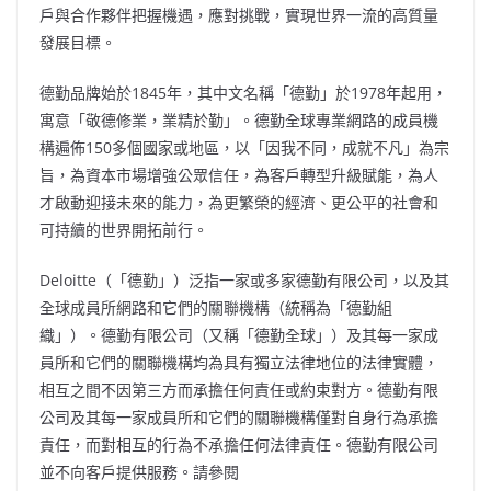
戶與合作夥伴把握機遇，應對挑戰，實現世界一流的高質量
發展目標。
德勤品牌始於1845年，其中文名稱「德勤」於1978年起用，
寓意「敬德修業，業精於勤」。德勤全球專業網路的成員機
構遍佈150多個國家或地區，以「因我不同，成就不凡」為宗
旨，為資本市場增強公眾信任，為客戶轉型升級賦能，為人
才啟動迎接未來的能力，為更繁榮的經濟、更公平的社會和
可持續的世界開拓前行。
Deloitte（「德勤」）泛指一家或多家德勤有限公司，以及其
全球成員所網路和它們的關聯機構（統稱為「德勤組
織」）。德勤有限公司（又稱「德勤全球」）及其每一家成
員所和它們的關聯機構均為具有獨立法律地位的法律實體，
相互之間不因第三方而承擔任何責任或約束對方。德勤有限
公司及其每一家成員所和它們的關聯機構僅對自身行為承擔
責任，而對相互的行為不承擔任何法律責任。德勤有限公司
並不向客戶提供服務。請參閱