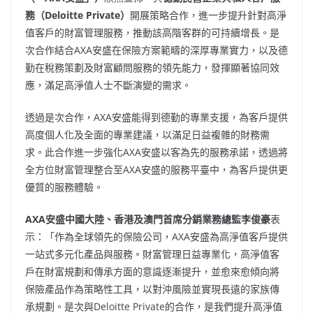
務（
Deloitte Private
）
開展策略合作，進一步提升針對高淨
值客戶的財富管理服務，推動該高階客群的可持續增長。是
次合作結合AXA安盛在保險方案範疇的深厚專業實力，以及德
勤在稅務策劃及財富顧問服務的領先能力，發揮顯著協同效
應，滿足高淨值人士不斷演變的需求。
透過是次合作，AXA安盛能得到德勤的專業支援，為客戶提供
高度個人化及全面的專業建議，以滿足日益複雜的財務需
求。此合作進一步強化AXA安盛以客為先的服務承諾，透過將
全方位財富管理整合至AXA安盛的服務平臺中，為客戶提供更
優質的服務體驗。
AXA
安盛中國大陸、香港及澳門首席分銷業務總監李俊豪
表
示：「作為全球領先的保險公司，AXA安盛為高淨值客戶提供
一站式多元化產品與服務。財富管理日益專業化，高淨值客
戶在財富規劃和傳承方面的意識逐漸提升，並愈來愈傾向將
保險產品作為策略性工具，以對沖風險並實現長遠的家族傳
承規劃。是次與Deloitte Private的合作，是我們提升高淨值