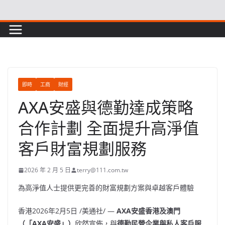
Skip
to
content
即時
工商
財經
AXA安盛與德勤達成策略
合作計劃 全面提升高淨值
客戶財富規劃服務
2026 年 2 月 5 日
terry@111.com.tw
為高淨值人士提供更完善的財富規劃方案與卓越客戶體驗
香港
2026年2月5日
/美通社/ —
AXA
安盛香港及澳門
（「
AXA
安盛」）
欣然宣佈，與
德勤民營企業與私人客戶服