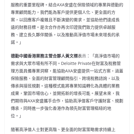
服務的重要里程碑。結合AXA安盛在保險領域的專業與德勤的
專業顧問能力，我們能為客戶提供更個人化、更全面的方
案，以回應客戶複雜且不斷演變的需求，並協助他們達成長
遠的財務目標。是次合作亦再次印證我們致力提供卓越服
務、建立長久夥伴關係，以及推動高淨值市場未來增長的承
諾。」
德勤中國香港業務主管合夥人黃文標
表示：「高淨值市場的
需求與大眾市場有所不同。Deloitte Private在財富及稅務管
理方面具備專業洞察，能協助AXA安盛提供一站式方案，涵蓋
保險服務、全面的財富管理顧問指引、跨境稅務諮詢，以及
傳承與接班規劃。這種模式能將專業知識轉化為具體的業務
成果，鞏固市場信心，並開拓新的增長可能。展望未來，我
們期待與AXA安盛攜手合作，協助高淨值客戶守護財富、規劃
傳承，同時進一步強化香港作為領先財富管理樞紐的地
位。」
隨著高淨值人士對更高階、更全面的財富策略需求持續上