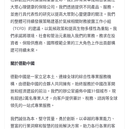
大眾心理健康的保險公司，我們透過提供不同產品、服務，
並進行具代表性的研究以提高大眾對心靈健康的關注。我們
的整體可持續發展策略建基於氣候相關財務披露工作小組
（TCFD）的建議，以氣候政策和提高生物多樣性為重點。我
們承諾將環境、社會和管治元素融入我們的業務，務求在投
資者、保險供應商、國際模範企業的三大角色上作出貢獻構
建可持續未來。
關於德勤中國
德勤中國是一家立足本土、連線全球的綜合性專業服務機
構，由德勤中國的合夥人共同擁有，始終服務於中國改革開
放和經濟建設的前沿。我們的辦公室遍佈中國31個城市，現
有超過2萬名專業人才，向客戶提供審計、稅務、諮詢等全球
領先的一站式專業服務。
我們誠信為本，堅守質量，勇於創新，以卓越的專業能力、
豐富的行業洞察和智慧的技術解決方案，助力各行各業的客