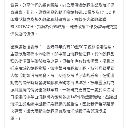
賞員，分享他們的親身體驗，向公眾傳遞鯨豚生態及海洋保
育訊息。此外，專案開發的朗氏喙鯨數碼3D模型及1:1 3D 列
印模型將成為永久教學和科研資源，貢獻予大學教學聯
盟 3DTEACH，持續為公眾教育、自然保育工作及學術研究提
供長遠的價值。
崔驛選教授表示：「香港每年約有20至50宗鯨豚擱淺個案，
主要涉及兩種本地物種，即中華白海豚和江豚。其他鯨豚品
種的擱淺事件雖然較為少見，但每年也有數宗個案。棲息於
近岸海域的鯨豚物種，如中華白海豚和江豚，特別容易受到
人類活動如沿海開發、海上交通及海洋汙染的威脅。在擱淺
動物的胃部時有發現塑膠和魚鉤等海洋垃圾，被棄置漁網或
漁具纏繞的情況也並非罕有。一項研究更曾在一隻於珠江河
口擱淺的中華白海豚胃內發現多達145件微塑膠顆粒，凸顯出
海洋生態系統中塑膠汙染問題的嚴重性。因此我們希望藉是
次專案，讓大眾關注鯨豚保育及海洋塑膠汙染等環境議
題。」