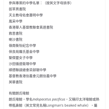
參與專案的中學名單：（按英文字母排序）
拔萃男書院
天主教母佑會蕭明中學
風采中學
香港華人基督教聯會真道書院
救恩書院
喇沙書院
嶺南衡怡紀念中學
保良局羅氏基金中學
聖傑靈女子中學
沙田循道衞理中學
順德聯誼總會梁銶琚中學
基督教香港信義會元朗信義中學
英華書院
有關朗氏喙鯨
朗氏喙鯨，學名
Indopacetus pacificus
，又稱印太洋喙鯨或熱
帶瓶鼻鯨（英文常見名稱Longman’s beaked whale），屬