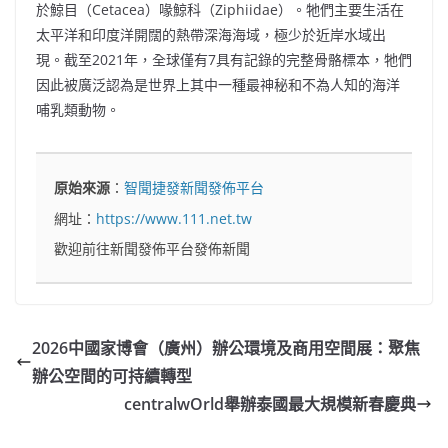
於鯨目（Cetacea）喙鯨科（Ziphiidae）。牠們主要生活在
太平洋和印度洋開闊的熱帶深海海域，極少於近岸水域出
現。截至2021年，全球僅有7具有記錄的完整骨骼標本，牠們
因此被廣泛認為是世界上其中一種最神秘和不為人知的海洋
哺乳類動物。
原始來源
：
智聞捷發新聞發佈平台
網址：
https://www.111.net.tw
歡迎前往新聞發佈平台發佈新聞
2026中國家博會（廣州）辦公環境及商用空間展：聚焦
辦公空間的可持續轉型
centralwOrld舉辦泰國最大規模新春慶典