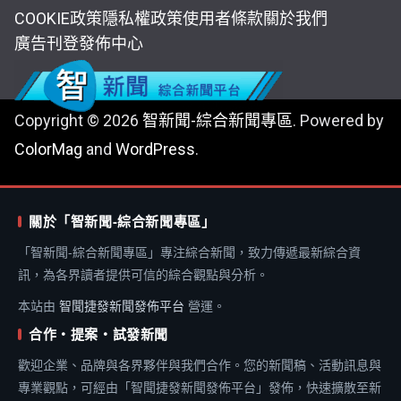
COOKIE政策
隱私權政策
使用者條款
關於我們
廣告刊登
發佈中心
Copyright © 2026
智新聞-綜合新聞專區
. Powered by
ColorMag
and
WordPress
.
關於「智新聞-綜合新聞專區」
「智新聞-綜合新聞專區」專注綜合新聞，致力傳遞最新綜合資
訊，為各界讀者提供可信的綜合觀點與分析。
本站由
智聞捷發新聞發佈平台
營運。
合作・提案・試發新聞
歡迎企業、品牌與各界夥伴與我們合作。您的新聞稿、活動訊息與
專業觀點，可經由「智聞捷發新聞發佈平台」發佈，快速擴散至新