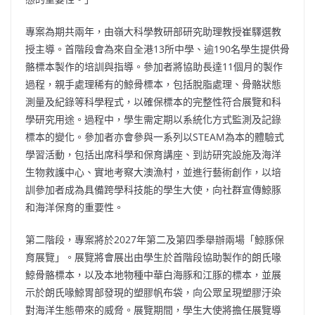
專案為期共兩年，由嶺大科學教研部研究助理教授崔驛選教
授主導。首階段會為來自全港13所中學、逾190名學生提供骨
骼標本製作的培訓與指導。參加者將協助長達11個月的製作
過程，親手處理稀有的鯨骨標本，包括脫脂處理、骨骼狀態
測量及紀錄等科學程式，以確保標本的完整性符合展覽和科
學研究用途。過程中，學生需定期以系統化方式監測及記錄
標本的變化。參加者亦會參與一系列以STEAM為本的體驗式
學習活動，包括出席科學和保育講座、到訪研究設施及海洋
生物救護中心、實地考察大澳漁村，並進行藝術創作，以培
訓參加者成為具備跨學科技能的學生大使，向社群宣傳鯨豚
和海洋保育的重要性。
第二階段，專案將於2027年第二及第四季舉辦兩場「鯨豚保
育展覽」。展覽將會展出由學生於首階段協助製作的朗氏喙
鯨骨骼標本，以及本地物種中華白海豚和江豚的標本，並展
示於朗氏喙鯨胃部發現的塑膠帆布袋，向公眾呈現塑膠汙染
對海洋生態帶來的威脅。展覽期間，學生大使將擔任展覽導