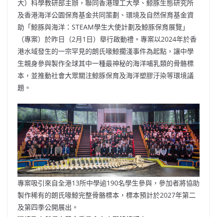
大）科學教研部主辦，聯同香港理工大學、鯨豚生態研究所
及香港海洋公園保育基金共同策劃、環境及自然保育基金資
助「鯨豚與海洋：STEAM學生大使計劃及鯨豚保育展覽」
（專案）於昨日（2月1日）舉行啟動禮。專案以2024年於香
港水域發生的一宗罕見的朗氏喙鯨擱淺事件為起點，讓中學
生親身參與製作全球其中一種最神秘的海洋哺乳類的骨骼標
本，並推動社會大眾關注鯨豚保育及海洋塑膠汙染等環境議
題。
專案吸引來自全港13所中學逾190名學生參與，參加者將協助
製作稀有的朗氏喙鯨完整骨骼標本，標本預計於2027年第二
及第四季公開展出。