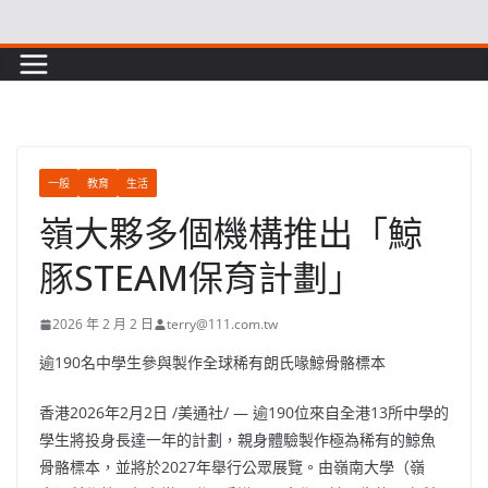
Skip
to
content
一般
教育
生活
嶺大夥多個機構推出「鯨
豚STEAM保育計劃」
2026 年 2 月 2 日
terry@111.com.tw
逾190名中學生參與製作全球稀有朗氏喙鯨骨骼標本
香港
2026年2月2日
/美通社/ — 逾190位來自全港13所中學的
學生將投身長達一年的計劃，親身體驗製作極為稀有的鯨魚
骨骼標本，並將於2027年舉行公眾展覽。由嶺南大學（嶺