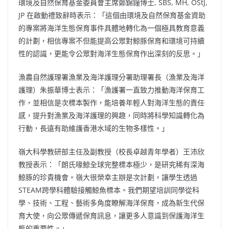
環境及自然保育基金委員會主席鄭錦鐘博士, SBS, MH, OStJ,
JP 在啟動禮致辭時表示：「這個由環境及自然保育基金資助
的專案將海洋生態保育事件具體地轉化為一個極具教育意義
的計劃，相信專案不但能提高公眾對鯨豚保育和環境可持續
性的認識，更能令公眾對海洋生態保育作出深刻的反思。」
漁農自然護理署漁業及海洋護理分署助理署長（漁業及海洋
護理）朱振華博士表示：「漁護署一直致力推動海洋保育工
作，並相信是次標本製作，能培養年輕人對海洋生態的責任
感，提升對漁業及海洋護理的興趣，同時將科學知識轉化為
行動，長遠有助維護香港水域的生物多樣性。」
嶺大科學教研部主任及副教授（校長卓越青年學者）王沛欣
教授表示：「朗氏喙鯨全球完整標本極少，是研究稀有深海
鯨豚的珍貴機會。嶺大很榮幸主辦是次計劃，讓學生透過
STEAM跨學科體驗接觸鯨魚標本。我們期望培訓同學從科
學、技術、工程、藝術多角度瞭解海洋保育，成為新生代保
育大使，向公眾傳遞保育訊息，讓更多人意識到保護海洋生
態的重要性。」