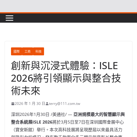
Skip
to
content
國際
工商
科技
創新與沉浸式體驗：ISLE
2026將引領顯示與整合技
術未來
2026 年 1 月 30 日
terry@111.com.tw
深圳
2026年1月30日
/美通社/ —
亞洲規模最大的智慧顯示與
整合系統展ISLE 2026
將於3月5日至7日在深圳國際會展中心
（寶安新館）舉行。本次高科技展將呈現歷屆以來最具活力