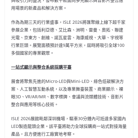
與吸引力的盛況，發布數千款面向多元顯示與音影片整合應
用場景的新產品和解決方案。
作為為期三天的行業盛事，ISLE 2026將匯聚線上線下超千家
參展企業，包括利亞德、艾比森、洲明、雷曼、奧拓、聯建
光電、京東方、創維、諾瓦星雲、海康威視、大華、宇視等
行業巨頭。展覽面積預計達9萬平方米，屆時將吸引全球100
多個國家的專業觀眾。
一站式顯示與整合系統採購平臺
展會將聚焦先進的Micro-LED與Mini-LED、綠色低碳解決方
案、人工智慧互動系統，以及專業舞臺裝置、商業顯示、裸
眼3D、VR/AR/MR、數字標牌、會議與流媒體技術、音影片
整合與應用等核心技術。
ISLE 2026展館毗鄰深圳機場，驅車30分鍾內可抵達多家國內
LED製造龍頭企業。該平臺將助力全球採購商一站式對接海量
產品，且方便進行工廠實地考察。