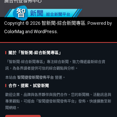
廣告刊登
發佈中心
Copyright © 2026
智新聞-綜合新聞專區
. Powered by
ColorMag
and
WordPress
.
關於「智新聞-綜合新聞專區」
「智新聞-綜合新聞專區」專注綜合新聞，致力傳遞最新綜合資
訊，為各界讀者提供可信的綜合觀點與分析。
本站由
智聞捷發新聞發佈平台
營運。
合作・提案・試發新聞
歡迎企業、品牌與各界夥伴與我們合作。您的新聞稿、活動訊息與
專業觀點，可經由「智聞捷發新聞發佈平台」發佈，快速擴散至新
聞網絡。