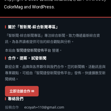
ColorMag
and
WordPress
.
關於「智新聞-綜合新聞專區」
「智新聞-綜合新聞專區」專注綜合新聞，致力傳遞最新綜合資
訊，為各界讀者提供可信的綜合觀點與分析。
本站由
智聞捷發新聞發佈平台
營運。
合作・提案・試發新聞
歡迎企業、品牌與各界夥伴與我們合作。您的新聞稿、活動訊息與
專業觀點，可經由「智聞捷發新聞發佈平台」發佈，快速擴散至新
聞網絡。
立即洽談合作 ✉
聯絡我們
投稿合作
ecoyah+110@gmail.com