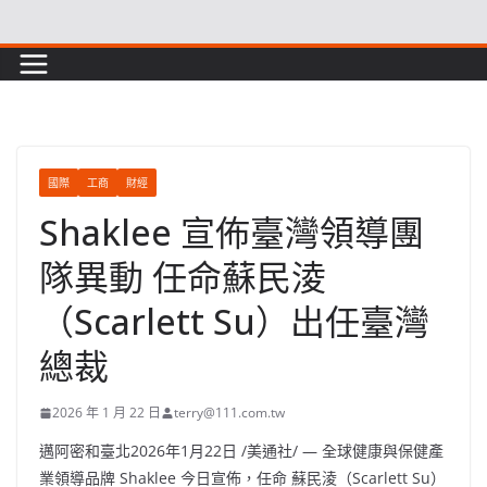
Skip
to
content
國際
工商
財經
Shaklee 宣佈臺灣領導團
隊異動 任命蘇民淩
（Scarlett Su）出任臺灣
總裁
2026 年 1 月 22 日
terry@111.com.tw
邁阿密和臺北
2026年1月22日
/美通社/ — 全球健康與保健產
業領導品牌 Shaklee 今日宣佈，任命 蘇民淩（Scarlett Su）