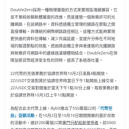
DoubleZero採用一種物理層面的方式來實現區塊鏈擴容。它
並不單純依賴軟體層面的改進，而是運營一個無需許可的光
纖網路，在該網路中，資料透過獨立管理的鏈路在節點之間
直接傳輸。與傳統的網際網路路徑相比，這種方式能夠實現
更快速的資料包傳輸，減少共識延遲，並提升分佈在不同地
域的驗證節點的效能。透過將由獨立參與者運營的光纖鏈路
與無需許可網路中的邊緣過濾硬體相結合，DoubleZero在保
障加密貨幣經濟安全性的同時，提高了系統吞吐量。
2Z代幣的充值業務於協調世界時10月2日凌晨4點開放。
2Z/USDT交易對將於協調世界時當日下午1點開始上線交易，
2Z/USDC交易對隨後於當天下午1點30分上線。取款業務計劃
於協調世界時10月3日上午10點開放。
為配合此次代幣上線，Bybit推出了550萬個2Z的
「
代幣空
投」促銷活動
。在10月2日至10月10日期間開展的基於存款
的活動中，總計200萬個2Z將
專門分配給新使用者
。前5000