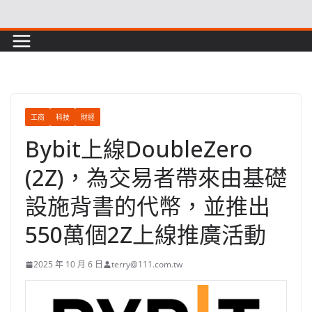
Skip
to
content
工商
科技
財經
Bybit上線DoubleZero
(2Z)，為交易者帶來由基礎
設施背書的代幣，並推出
550萬個2Z上線推廣活動
2025 年 10 月 6 日
terry@111.com.tw