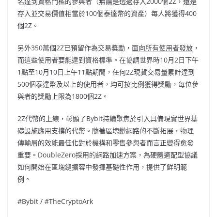
名達到資格門檻的參與者（無論是透過存入2000個2Z，還是
存入並交易價值相當於100個泰達幣的資產）每人將獲得400
個2Z。
另外350萬個2Z已預留作為交易獎勵，
面向所有使用者發放
，
而這些使用者要能達到資格標準。在協調世界時10月2日下午
1點至10月10日上午11點期間，任何2Z現貨交易量累計達到
500個泰達幣及以上的使用者，均可按比例獲得獎勵，每位參
與者的獎勵上限為1800個2Z。
2Z代幣的上線，彰顯了Bybit持續聚焦於引入具備現實世界基
礎設施應用支撐的代幣。隨著區塊鏈網路的不斷拓展，物理
傳輸層的效能最佳化對於機構和零售參與者而言正變得愈發
重要。DoubleZero採用的網路加速方案，為硬體適配型協議
如何開始在區塊鏈擴容中發揮基礎性作用，提供了鮮明範
例。
#Bybit / #TheCryptoArk