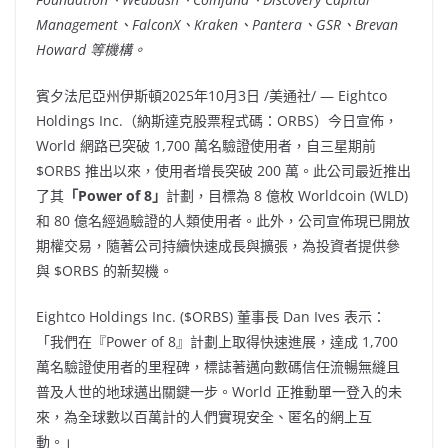
Management、FalconX、Kraken、Pantera、GSR、Brevan
Howard 等機構。
賓夕法尼亞州伊斯頓
2025年10月3日
/美通社/ — Eightco
Holdings Inc.（納斯達克股票程式碼：ORBS）今日宣佈，
World 網路已突破 1,700 萬名驗證使用者，自三星期前
$ORBS 推出以來，使用者增長突破 200 萬。此公司最近推出
了其
「Power of 8」
計劃，目標為 8 億枚 Worldcoin (WLD)
和 80 億名經過驗證的人類使用者。此外，公司宣佈現已開放
期權交易，隨著公司持續快速成長與擴張，為投資者提供參
與 $ORBS 的新契機。
Eightco Holdings Inc. ($ORBS) 董事長
Dan Ives
表示：
「我們在『Power of 8』計劃上取得快速進展，達成 1,700
萬名驗證使用者的里程碑，標誌著邁向數碼信任流暢無縫且
普及人世的地球邁出關鍵一步。World 正推動單一登入的未
來，為全球數以百萬計的人們實現安全、匿名的網上互
動。」