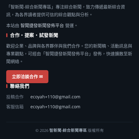
「智新聞-綜合新聞專區」專注綜合新聞，致力傳遞最新綜合資
訊，為各界讀者提供可信的綜合觀點與分析。
本站由
智聞捷發新聞發佈平台
營運。
合作・提案・試發新聞
歡迎企業、品牌與各界夥伴與我們合作。您的新聞稿、活動訊息與
專業觀點，可經由「智聞捷發新聞發佈平台」發佈，快速擴散至新
聞網絡。
立即洽談合作 ✉
聯絡我們
投稿合作
ecoyah+110@gmail.com
客服信箱
ecoyah+110@gmail.com
© 2026
智新聞-綜合新聞專區
版權所有