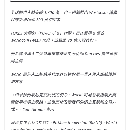
全球驗證人數突破 1,700 萬，自三週前推出 Worldcoin 儲備
以來新增超過 200 萬使用者
$ORBS 大膽的「Power of 8」計劃，旨在累積 8 億枚
Worldcoin (WLD) 代幣，並驗證 80 億人類身份。
著名科技與人工智慧專家兼華爾街分析師
Dan Ives
擔任董事
局主席
World
是為人工智慧時代度身訂造的單一登入與人類驗證解
決方案
「如果我們成功完成我們的使命，World 可能會成為最大真
實使用者網上網路，並徹底地改變我們的網上互動和交易方
式。」Sam Altman 表示
投資者包括 MOZAYYX、BitMine Immersion (BMNR)、World
Foundation、Wedbush、Coinfund、Discovery Capital