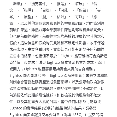
「繼續」、「擴充套件」、「推進」、「發展」、「信
念」、「指導」、「目標」、「可能」、「保留」、「專
案」、「展望」、「擬」、「估計」、「可以」、「應
該」，以及其他類似意思和表達的字眼和詞彙，均作識別為
前瞻性陳述。雖然並非全部前瞻性陳述均都載有此類詞彙，
但也是前瞻性陳述。前瞻性宣告均基於管理層的當時信念和
假設，這些信念和假設均受風險和不確定性影響，故不保證
未來表現。由於各種因素，實際結果可能有別於任何前瞻性
宣告中的結果，包括但不限於：Eightco 能否維持符合納斯達
克持續上市要求；減少 Eightco 資本資源的意外成本、費用
或開支；Eightco 能否籌集足夠資金來資助自身業務；
Eightco 能否創新和吸引 Eightco 產品使用者；未來立法和規
則制定會否對數碼資產造成負面影響，以及公眾和政府對數
碼資產挖掘活動的立場轉變。鑑於這些風險和不確定性，切
勿過份依賴此類前瞻性陳述。如欲檢視其他風險和不確定
性，以及其他重要因素的討論，當中任何因素都可能導致
Eightco 的實際結果有別於前瞻性陳述的結果，請參閱
Eightco 向美國證券交易委員會（簡稱「SEC」）提交的檔