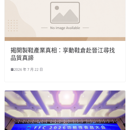
揭開製鞋產業真相：享動鞋倉赴晉江尋找
品質真諦
2026 年 7 月 22 日