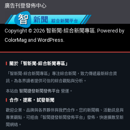
廣告刊登
發佈中心
Copyright © 2026
智新聞-綜合新聞專區
. Powered by
ColorMag
and
WordPress
.
關於「智新聞-綜合新聞專區」
「智新聞-綜合新聞專區」專注綜合新聞，致力傳遞最新綜合資
訊，為各界讀者提供可信的綜合觀點與分析。
本站由
智聞捷發新聞發佈平台
營運。
合作・提案・試發新聞
歡迎企業、品牌與各界夥伴與我們合作。您的新聞稿、活動訊息與
專業觀點，可經由「智聞捷發新聞發佈平台」發佈，快速擴散至新
聞網絡。