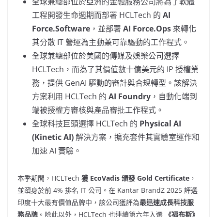
全球兼總部位於亞洲的金融服務公司將為了軟體
工程開發生命週期而部署 HCLTech 的
AI
Force.Software
，並部署
AI Force.Ops
來轉化
其分散 IT 營運為主動兼可靠驅動的工作程式。
全球兼總部位於美國的傳媒及娛樂公司選擇
HCLTech，而為了其價值數十億美元的 IP 授權業
務，提供 GenAI 驅動的審計與合規轉型。該解決
方案利用 HCLTech 的
AI Foundry
，自動化端到
端被授權方審核與產品審批工作程式。
全球科技巨頭選擇 HCLTech 的
Physical AI
(Kinetic AI)
解決方案，擴充套件其實驗室運作和
加速 AI 實驗。
本季期間，HCLTech
獲 EcoVadis 頒發 Gold Certificate
，
並躋身於前 4% 排名 IT 公司。在 Kantar BrandZ 2025 評選
印度十大最有價值品牌中，該公司獲評為
最迅速成長科技服
務品牌
。除此以外，HCLTech 也連續第六年入選
《福布斯》