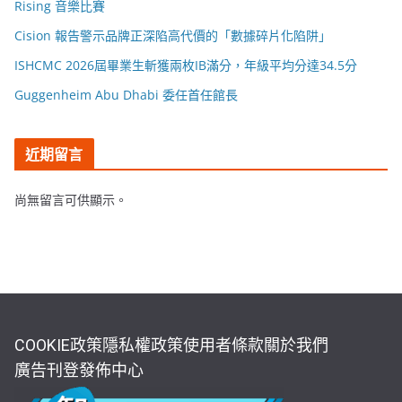
Rising 音樂比賽
Cision 報告警示品牌正深陷高代價的「數據碎片化陷阱」
ISHCMC 2026屆畢業生斬獲兩枚IB滿分，年級平均分達34.5分
Guggenheim Abu Dhabi 委任首任館長
近期留言
尚無留言可供顯示。
COOKIE政策
隱私權政策
使用者條款
關於我們
廣告刊登
發佈中心