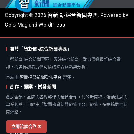
Copyright © 2026
智新聞-綜合新聞專區
. Powered by
ColorMag
and
WordPress
.
關於「智新聞-綜合新聞專區」
「智新聞-綜合新聞專區」專注綜合新聞，致力傳遞最新綜合資
訊，為各界讀者提供可信的綜合觀點與分析。
本站由
智聞捷發新聞發佈平台
營運。
合作・提案・試發新聞
歡迎企業、品牌與各界夥伴與我們合作。您的新聞稿、活動訊息與
專業觀點，可經由「智聞捷發新聞發佈平台」發佈，快速擴散至新
聞網絡。
立即洽談合作 ✉