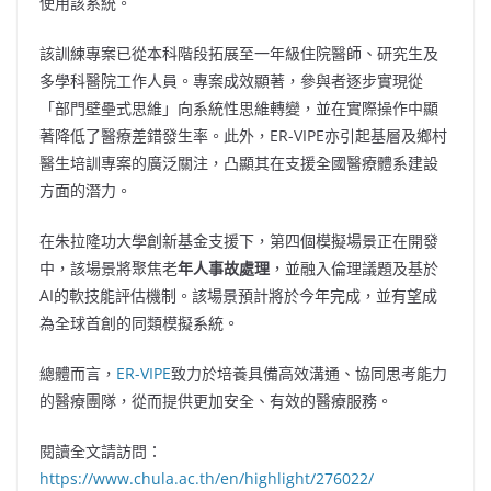
使用該系統。
該訓練專案已從本科階段拓展至一年級住院醫師、研究生及
多學科醫院工作人員。專案成效顯著，參與者逐步實現從
「部門壁壘式思維」向系統性思維轉變，並在實際操作中顯
著降低了醫療差錯發生率。此外，ER-VIPE亦引起基層及鄉村
醫生培訓專案的廣泛關注，凸顯其在支援全國醫療體系建設
方面的潛力。
在朱拉隆功大學創新基金支援下，第四個模擬場景正在開發
中，該場景將聚焦老
年人事故處理
，並融入倫理議題及基於
AI的軟技能評估機制。該場景預計將於今年完成，並有望成
為全球首創的同類模擬系統。
總體而言，
ER-VIPE
致力於培養具備高效溝通、協同思考能力
的醫療團隊，從而提供更加安全、有效的醫療服務。
閱讀全文請訪問：
https://www.chula.ac.th/en/highlight/276022/