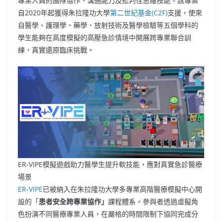
專業人員的團隊協作、溝通能力及批判性思維技能。該專案
自2020年起獲得朱拉隆功大學
第二世紀基金(C2F)
支援，使來
自醫學、護理學、藥學、放射技術及醫學檢驗等五個學科的
學生能夠在高度模擬的高壓急診情境中開展跨專業聯合訓
練，真實還原臨床挑戰。
ER-VIPE模擬遊戲助力醫學生提升軟技能，應對真實急診醫療
場景
ER-VIPE
已被納入在朱拉隆功大學多專業高階醫療模擬中心開
設的「
患者安全跨專業協作」
課程體系。參與者透過虛擬角
色扮演不同醫療專業人員，在嚴格的時間限制下協同完成分