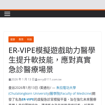
Skip
to
content
健康
教育
科技
ER-VIPE模擬遊戲助力醫學
生提升軟技能，應對真實
急診醫療場景
2026 年 1 月 13 日
terry@111.com.tw
曼谷
2026年1月13日
/美通社/ —
朱拉隆功大學
(Chulalongkorn University
)
醫學院(Faculty of Medicine
)開
發了名為
ER-VIPE
的虛擬急診室模擬平臺，旨在強化未來醫療