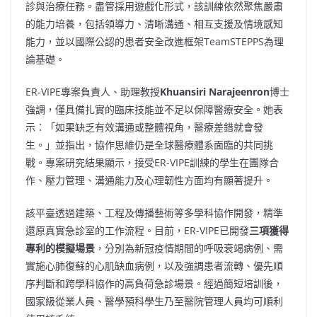
診與治療任務。盡管採用遊戲化形式，該訓練依然聚焦嚴肅
的能力培養，包括領導力、清晰溝通、相互支援及情境感知
能力，並以國際公認的患者安全改進框架TeamSTEPPS為理
論基礎。
ER-VIPE專案負責人、助理教授
Khuansiri Narajeenron
博士
強調，僅具備扎實的臨床技能並不足以保障醫療安全。她表
示：「如果缺乏有效溝通或整體視角，醫療差錯就會發
生。」並指出，協作思維仍是全球醫療體系面臨的共同挑
戰。專案研究結果顯示，接受ER-VIPE訓練的學生在團隊合
作、壓力管理、溝通能力及心理韌性方面均有顯著提升。
該平臺透過建築、工程及傳播藝術等多學科協作開發，精準
還原真實急診室的工作流程。目前，ER-VIPE已開發
三項獲得
專利的模擬場景
，分別為新冠疫情期間的呼吸衰竭病例、需
實施心肺復蘇的心肌缺血病例，以及強調患者流轉、優先順
序判斷和跨學科協作的高負荷急診場景。經過簡短培訓後，
國家級從業人員、醫學預科學生乃至醫院管理人員均可順利