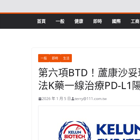
Skip
to
content
首頁
一般
健康
即時
國際
工商
一般
即時
生活
第六項BTD！蘆康沙妥珠
法K藥一線治療PD-L1
2026 年 1 月 5 日
terry@111.com.tw