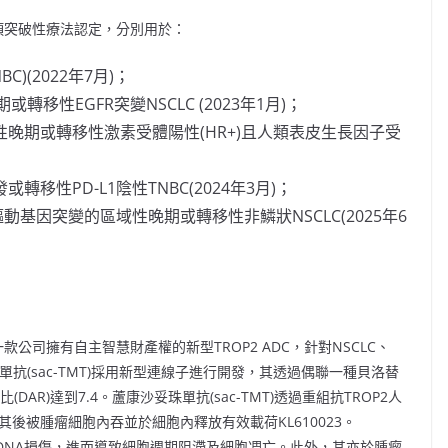
五項突破性療法認定，分別用於：
)(2022年7月)；
轉移性EGFR突變NSCLC (2023年1月)；
晚期或轉移性激素受體陽性(HR+)且人類表皮生長因子受
；
性PD-L1陰性TNBC(2024年3月)；
動基因突變的區域性晚期或轉移性非鱗狀NSCLC(2025年6
一款公司擁有自主智慧財產權的新型TROP2 ADC，針對NSCLC、
單抗(sac-TMT)採用新型連線子進行開發，其透過偶聯一種貝洛替
R)達到7.4。蘆康沙妥珠單抗(sac-TMT)透過重組抗TROP2人
其後被腫瘤細胞內吞並於細胞內釋放有效載荷KL610023。
細胞DNA損傷，進而導致細胞週期阻滯及細胞凋亡。此外，其亦於腫瘤