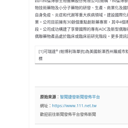
四川科倫博泰生物醫藥股份有限公司(簡稱「科倫博泰」
物技術藥物及小分子藥物的研發、生產、商業化及國
自身免疫、炎症和代謝等重大疾病領域，建設國際化
業。公司目前擁有30餘個重點創新藥專案，其中4個
段。公司成功構建了享譽國際的專有ADC及新型偶聯藥物
偶聯藥物產品處於臨床或臨床前研究階段。更多資訊請訪問官網ht
®
[1]可瑞達
(帕博利珠單抗)為美國新澤西州羅威市默克公司的
標
原始來源
：
智聞捷發新聞發佈平台
網址：
https://www.111.net.tw
歡迎前往新聞發佈平台發佈新聞