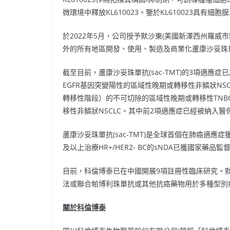
微環境中釋放KL610023。鑒於KL610023具
於2022年5月，公司授予默沙東(美國新澤西州羅威
外的所有地區開發、使用、製造及商業化蘆康沙妥珠單抗(
截至目前，蘆康沙妥珠單抗(sac-TMT)的3項適應症
EGFR基因突變陽性的區域性晚期或轉移性非鱗狀NS
轉移性階段）的不可切除的區域性晚期或轉移性TNBC；
移性非鱗狀NSCLC。其中前2項適應症已經被納入
蘆康沙妥珠單抗(sac-TMT)是全球首個在肺癌適應症獲
及以上治療HR+/HER2- BC的sNDA已獲國家
目前，科倫博泰已在中國開展9項註冊性臨床研究。默沙
法或聯合帕博利珠單抗或其他抗癌藥物用於多種型別癌
關於科倫博泰