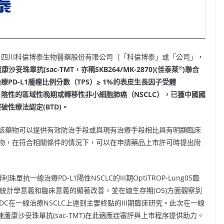
月5日，四川科倫博泰生物醫藥股份有限公司（「科倫博泰」或「公司」，
®
蘆康沙妥珠單抗
(sac-TMT
，亦稱
SKB264/MK-2870)(
佳泰萊
)
聯
合
治療
PD-L1
腫瘤比例分數（
TPS
）≥
1%
的表皮生長因子受體
）陰性的區域性晚期或轉移性非小細胞肺癌（
NSCLC
），已獲中國國
突破性療法認定
(BTD)
。
該藥物可以提供有效防治手段或與現有治療手段相比具有明顯臨床
物，在符合相關條件的情況下，可以在申請藥品上市許可時提出附
抗一線治療PD-L1陽性NSCLC的III期OptiTROP-Lung05臨
出統計學意義和臨床意義的顯著改善，並在總生存期(OS)方面觀察到
合ADC在一線治療NSCLC上達到主要終點的III期臨床研究。此次在一線
速蘆康沙妥珠單抗(sac-TMT)在此適應症審評與上市程序提供助力。