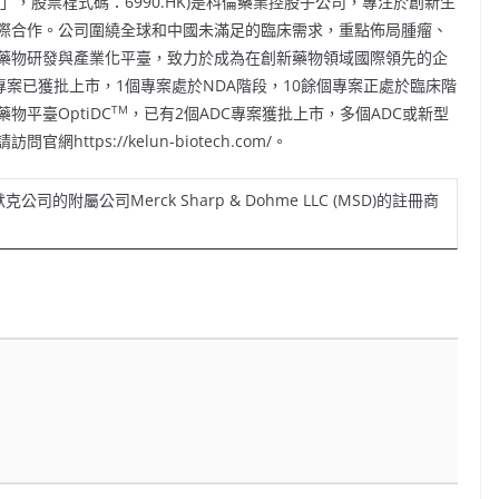
，股票程式碼：6990.HK)是科倫藥業控股子公司，專注於創新生
際合作。公司圍繞全球和中國未滿足的臨床需求，重點佈局腫瘤、
藥物研發與產業化平臺，致力於成為在創新藥物領域國際領先的企
專案已獲批上市，1個專案處於NDA階段，10餘個專案正處於臨床階
TM
平臺OptiDC
，已有2個ADC專案獲批上市，多個ADC或新型
tps://kelun-biotech.com/。
附屬公司Merck Sharp & Dohme LLC (MSD)的註冊商