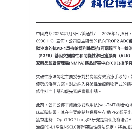
中國成都
2026年1月5日
/美通社/ — 2026年1
6990.HK）宣佈，公司自主研發的靶向
TROP2 ADC
®
[1]
默沙東的抗
PD-1
單抗帕博利珠單抗
(
可瑞達
)
一線
（
EGFR
）基因突變陰性和間變性淋巴瘤激酶（
ALK
家藥品監督管理局
(NMPA)
藥品評審中心
(CDE)
授予
突破性療法認定主要授予對於尚無有效治療手段的，
優勢的治療方案。對於納入突破性治療藥物程式的藥
條件批准申請和優先審評審批申請。
此前，公司公佈了蘆康沙妥珠單抗(sac-TMT)聯合帕博利珠單
床試驗結果，其在主要終點無進展生存期(PFS)顯示
獲益趨勢。OptiTROP-Lung05研究是首個免疫聯
治療PD-L1陽性NSCLC獲得突破性療法認定，將為加