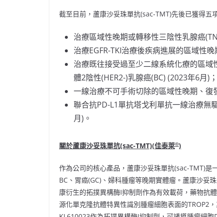
截至目前，蘆康沙妥珠單抗(sac-TMT)先後已獲得
治療區域性晚期或轉移性三陰性乳腺癌(TNBC
治療EGFR-TKI治療後疾病進展的區域性晚期或
治療既往接受過至少二線系統化療的區域性
體2陰性(HER2-)乳腺癌(BC) (2023年6月)
一線治療不可手術切除的區域性晚期、復發或轉移
聯合抗PD-L1單抗塔戈利單抗一線治療無驅
月)。
®
關於蘆康沙妥珠單抗
(sac-TMT)(
佳泰萊
)
作為公司的核心產品，蘆康沙妥珠單抗(sac-TMT)是
BC、胃癌(GC)、婦科腫瘤等晚期實體瘤。蘆康沙妥珠
康衍生的拓撲異構酶I抑制劑作為有效載荷，藥物抗體比(DA
源化單克隆抗體特異性識別腫瘤細胞表面的TROP2，
KL610023作為拓撲異構酶I抑制劑，可誘導腫瘤