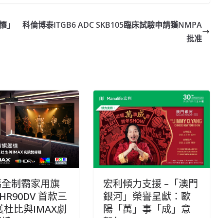
情懷」
科倫博泰ITGB6 ADC SKB105臨床試驗申請獲NMPA
批准
碼全制霸家用旗
宏利傾力支援 –「澳門
HR90DV 首款三
銀河」榮譽呈獻：歐
獲杜比與IMAX劇
陽「萬」事「成」意