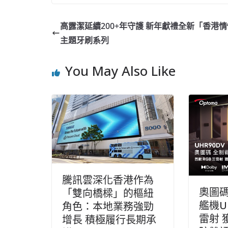
高露潔延續200+年守護 新年獻禮全新「香港
主題牙刷系列
You May Also Like
騰訊雲深化香港作為
奧圖
「雙向橋樑」的樞紐
艦機U
角色：本地業務強勁
雷射 
增長 積極履行長期承