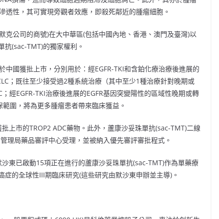
有細胞膜滲透性，其可實現旁觀者效應，即殺死鄰近的腫瘤細胞。
市默克公司的商號)在大中華區(包括中國內地、香港、澳門及臺灣)以
sac-TMT)的獨家權利。
已於中國獲批上市，分別用於：經EGFR-TKI和含鉑化療治療後進展的
CLC；既往至少接受過2種系統治療（其中至少1種治療針對晚期或
經EGFR-TKI治療後進展的EGFR基因突變陽性的區域性晚期或轉
醫保範圍，將為更多腫瘤患者帶來臨床獲益。
批上市的TROP2 ADC藥物。此外，蘆康沙妥珠單抗(sac-TMT)二線
藥品監督管理局藥品審評中心受理，並被納入優先審評審批程式。
東已啟動15項正在進行的蘆康沙妥珠單抗(sac-TMT)作為單藥療
症的全球性III期臨床研究(這些研究由默沙東申辦並主導)。