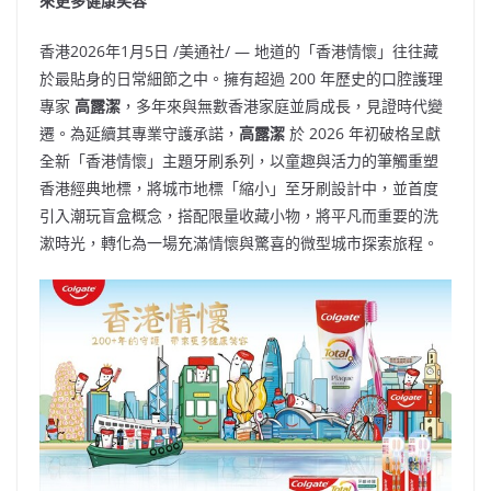
來更多健康笑容
香港
2026年1月5日
/美通社/ — 地道的「香港情懷」往往藏
於最貼身的日常細節之中。擁有超過 200 年歷史的口腔護理
專家
高露潔
，多年來與無數香港家庭並肩成長，見證時代變
遷。為延續其專業守護承諾，
高露潔
於 2026 年初破格呈獻
全新「香港情懷」主題牙刷系列，以童趣與活力的筆觸重塑
香港經典地標，將城市地標「縮小」至牙刷設計中，並首度
引入潮玩盲盒概念，搭配限量收藏小物，將平凡而重要的洗
漱時光，轉化為一場充滿情懷與驚喜的微型城市探索旅程。