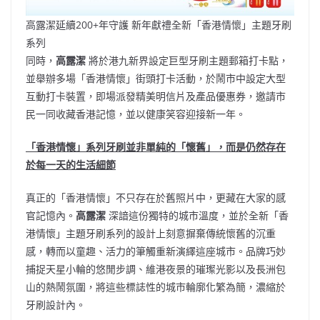
高露潔延續200+年守護 新年獻禮全新「香港情懷」主題牙刷
系列
同時，
高露潔
將於港九新界設定巨型牙刷主題郵箱打卡點，
並舉辦多場「香港情懷」街頭打卡活動，於鬧市中設定大型
互動打卡裝置，即場派發精美明信片及產品優惠券，邀請市
民一同收藏香港記憶，並以健康笑容迎接新一年。
「香港情懷」系列牙刷並非單純的「懷舊」，而是仍然存在
於每一天的生活細節
真正的「香港情懷」不只存在於舊照片中，更藏在大家的感
官記憶內。
高露潔
深諳這份獨特的城市溫度，並於全新「香
港情懷」主題牙刷系列的設計上刻意摒棄傳統懷舊的沉重
感，轉而以童趣、活力的筆觸重新演繹這座城市。品牌巧妙
捕捉天星小輪的悠閒步調、維港夜景的璀璨光影以及長洲包
山的熱鬧氛圍，將這些標誌性的城市輪廓化繁為簡，濃縮於
牙刷設計內。