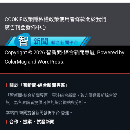
COOKIE政策
隱私權政策
使用者條款
關於我們
廣告刊登
發佈中心
Copyright © 2026
智新聞-綜合新聞專區
. Powered by
ColorMag
and
WordPress
.
關於「智新聞-綜合新聞專區」
「智新聞-綜合新聞專區」專注綜合新聞，致力傳遞最新綜合資
訊，為各界讀者提供可信的綜合觀點與分析。
本站由
智聞捷發新聞發佈平台
營運。
合作・提案・試發新聞