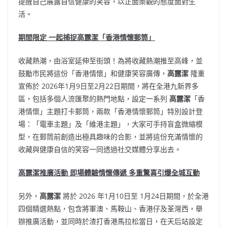
提醒自己展露自信健康的笑容，以正面樂觀的態度面對生
活。
期間限定 一起捕捉高露潔「香港情懷郵筒」
收藏熱潮，由浴室延伸至街頭！為將收藏熱潮推至高峰，並
鼓勵市民將這份「香港情懷」和健康笑容廣傳，
高露潔
隆重
宣佈於 2026年1月9日至2月22日期間，將在全港九新界多
區，包括多個人流匯聚的熱門地點，設定一系列
高露潔
「香
港情懷」主題打卡郵筒，兩款「香港情懷郵筒」特別設計登
場：「電車主題」及「維港主題」，大家可手持盲盒微縮模
型，在郵筒前創造出極具趣味的合影，並將這份充滿情懷的
收藏與健康自信的笑容一同透過社交媒體分享出去。
高露潔推廣活動 即場體驗情懷傳遞 多重驚喜引爆全城互動
另外，
高露潔
將於 2026 年1月10日至 1月24日期間，於全港
四個精選熱點，包含將軍澳、馬鞍山、香港仔及荃灣西，舉
辦推廣活動，並同時於渣打香港馬拉松當日，在天后站設定