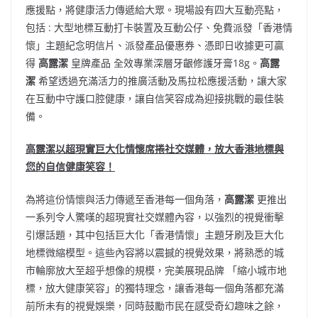
應援點，將健康活力傳遞給大眾。現場設有四大互動亮點，
包括 : 大型地標互動打卡裝置及互動公仔、免費派發「香港情
懷」主題紀念明信片、派發產品優惠券、憑即日收據更可贏
得
高露潔
皇牌產品 全效專業深層牙齦修護牙膏18g。
高露
潔
希望透過充滿活力的推廣活動及馬拉松應援活動，讓大家
在互動中守護口腔健康，讓自信笑容成為迎接挑戰的最佳裝
備。
高露潔以超現實巨大化情懷席捲社交媒體，放大香港地標與
您的自信健康笑容！
為將這份情懷與活力傳遞至香港每一個角落，
高露潔
更推出
一系列令人驚嘆的超現實社交媒體內容，以強烈的視覺衝擊
引爆話題，其中包括巨大化「香港情懷」主題牙刷及巨大化
地標微縮模型。這些內容將以震撼的視覺效果，將熟悉的城
市輪廓放大至超乎想像的規模，完美展現品牌 「縮小城市地
標，放大健康笑容」的獨特理念，讓香港每一個角落都充滿
前所未有的視覺娛樂，同時鼓勵市民在感受奇幻趣味之餘，