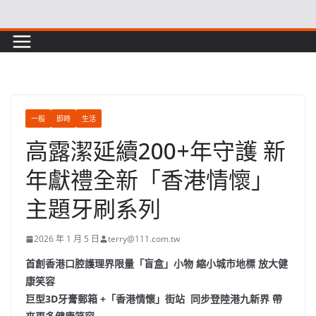
Skip
to
content
一般
即時
生活
高露潔延續200+年守護 新
年獻禮全新「香港情懷」
主題牙刷系列
2026 年 1 月 5 日
terry@111.com.tw
首創香港口腔護理界限量
「盲盒」
小物
縮小城市地標
放大健
康笑容
巨型
3D
牙膏郵箱
+
「香港情懷」街站
同步登陸港九新界
帶