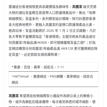
要讓這份香港情懷更具收藏價值及趣味性，
高露潔
破天荒將
大熱的潮玩盲盒概念首度帶入口腔護理產品中，推出「地標
微縮模型」盲盒系列。系列模型設計精緻，除巧妙還原香港
各大經典地標外，更融入高露潔的皇牌口腔護理產品元素，
極具玩味。盲盒活動將於 2026 年 1 月 2 日正式啟動，凡於
各大零售平臺購買指定「香港情懷」主題牙刷系列產品或任
何高露潔/貝齒品滿HK$68，即可隨機獲贈盲盒乙個*；於指
定網店購買任何高露潔/貝齒產品滿 HK$128 更可獲贈網店限
定盲盒^，必定掀起全城收藏熱潮！
*惠康、百佳、萬寧、屈臣氏、7-11
^HKTVmall 、惠康網店、PNS網購、萬寧網店、屈臣氏
網店
高露潔
希望將這些微縮模型小擺設作為辦公桌上的療癒小
物，或作為鎖匙扣隨身攜帶，每次看到熟悉的城市縮影，便