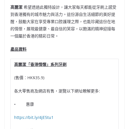
高露潔
希望透過此獨特設計，讓大家每天都能從牙刷上感受
到香港獨有的城市魅力與活力。這份源自生活細節的美好提
醒，鼓勵大家在享受專業口腔護理之際，也能珍藏這份在地
的情懷，展現最健康、最自信的笑容，以飽滿的精神迎接每
一個屬於香港的精彩日常。
產品資料
高露潔「香港情懷」系列牙刷
(售價︰HK$35.9)
各大零售商及網店有售，瀏覽以下網址瞭解更多:
• 惠康
https://bit.ly/4jE5tu1