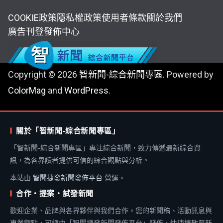
COOKIE政策
隱私權政策
使用者條款
關於我們
廣告刊登
發佈中心
Copyright © 2026
智新聞-綜合新聞專區
. Powered by
ColorMag
and
WordPress
.
關於「智新聞-綜合新聞專區」
「智新聞-綜合新聞專區」專注綜合新聞，致力傳遞最新綜合資
訊，為各界讀者提供可信的綜合觀點與分析。
本站由
智聞捷發新聞發佈平台
營運。
合作・提案・試發新聞
歡迎企業、品牌與各界夥伴與我們合作。您的新聞稿、活動訊息與
專業觀點，可經由「智聞捷發新聞發佈平台」發佈，快速擴散至新