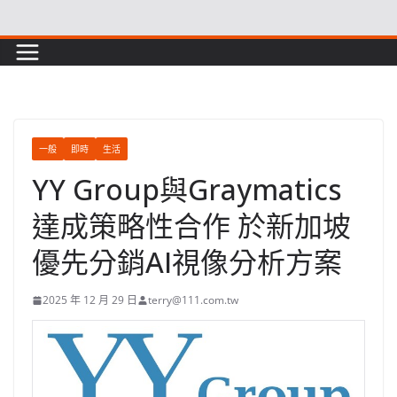
Skip
to
content
一般
即時
生活
YY Group與Graymatics
達成策略性合作 於新加坡
優先分銷AI視像分析方案
2025 年 12 月 29 日
terry@111.com.tw