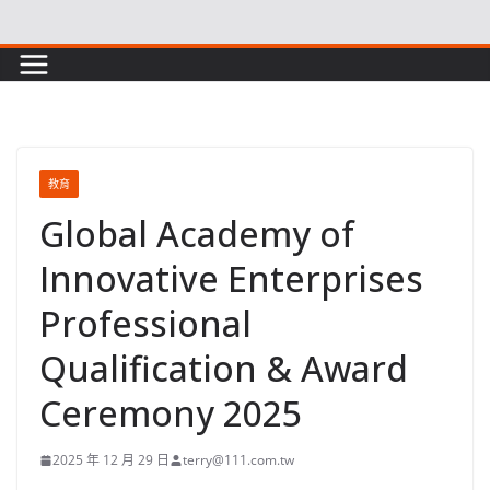
Skip
to
content
教育
Global Academy of
Innovative Enterprises
Professional
Qualification & Award
Ceremony 2025
2025 年 12 月 29 日
terry@111.com.tw