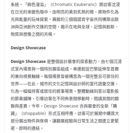
系統。「絢色漫溢」（Chromatic Exuberanc）將訪客沈浸
在日光的漸變色階中，由明亮的黃到炙熱的橙，將物件化為
光與能量的玩味探索。展館的三個個感官宇宙共同構築出歐
洲與亞洲創作交匯的空間，揭示在地與全球、記憶與創新、
物質與想像之間的共鳴。
Design Showcase
Design Showcase
是整個設計展會的探索動力，由七個沉浸
式室內場景與一個特別展區組成，串連起從巴黎延伸至首爾
的東向視覺軸線。每個場景皆被構思為一個完整且可居住的
世界——在此，城市的文化記憶與設計師的當代語彙交匯，
化為一幅幅待客或居住的敘事場景。整體動線刻意以電影般
的節奏鋪陳，引導訪客在不同佈景間移動時，閱讀其間的關
聯與差異。今年，Design Showcase 亦與展會的全新「購
藏」（shoppable）形式互相呼應，訪客可於展期中購買大
部分展出物件與傢俱，讓觀展經驗與日常生活之間建立更緊
密、即時的連結。