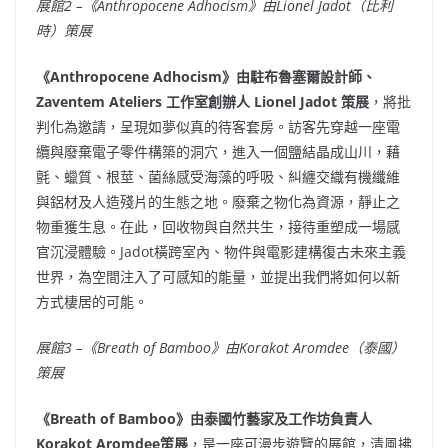
展館
2 –
《
Anthropocene Adhocism
》由
Lionel Jadot
（比利
時）策展
《
Anthropocene Adhocism
》由駐布魯塞爾設計師、
Zaventem Ateliers
工作室創辦人
Lionel Jadot
策展
，將批
判化為邀請，呈現如夢似真的待客套房。訪客先穿越一座電
纜與廢棄電子零件構築的洞穴，進入一個鹽結晶成山川，藉
氈、蠟質、根莖、菌絲感受海藻的呼吸、糾纏交織有機纖維
與鋁材及人造殘片的生態之地。廢棄之物化為資源，靜止之
物重獲生息。在此，回收物與自然共生，接待重塑成一場感
官沉浸體驗。Jadot橫跨室內、物件與電影建構復古未來主義
世界，為空間注入了可感知的能量，並提出我們將如何以新
方式棲居的可能。
展館
3 –
《
Breath of Bamboo
》由
Korakot Aromdee
（泰國）
策展
《
Breath of Bamboo
》由泰國竹藝家及工作坊負責人
Korakot Aromdee
策展
，是一座可漫步遊覽的展館，清風拂