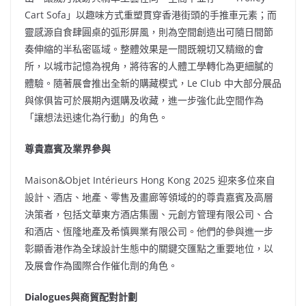
Cart Sofa」以趣味方式重塑貫穿香港街頭的手推車元素；而
靈感源自食肆圓桌的弧形屏風，則為空間創造出可隨日間節
奏伸縮的半私密區域。整體效果是一間既親切又精緻的會
所，以城市記憶為視角，將待客的人體工學轉化為更細膩的
體驗。隨著展會推出全新的購藏模式，Le Club 中大部分展品
與傢俱皆可於展期內選購及收藏，進一步強化此空間作為
「讓想法迅速化為行動」的角色。
尊貴嘉賓及業界參與
Maison&Objet Intérieurs
Hong Kong
2025 迎來多位來自
設計、酒店、地產、零售及畫廊等領域的的尊貴嘉賓及高層
決策者，包括文華東方酒店集團、元創方管理有限公司、合
和酒店、恆隆地產及希慎興業有限公司。他們的參與進一步
彰顯香港作為全球設計生態中的關鍵交匯點之重要地位，以
及展會作為國際合作催化劑的角色。
Dialogues
與商貿配對計劃