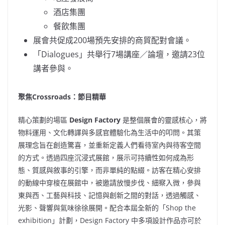
酒店集團
餐飲集團
展會共促成200場預先安排的商貿配對會議。
「Dialogues」共舉行7場講座／論壇，邀請23位
講者參與。
聚焦
Crossroads
：節目精華
精心策劃的場區
Design Factory
是整個展會的靈感核心，將
物料運用、文化轉譯與多感官體驗化為生活中的叩問。其策
展理念旨在創造驚喜，並重新定義人們看待室內與待客空間
的方式。透過四座沉浸式展館，展示可持續性如何成為形
態、質感與敘事的引擎，而非單純的點綴。訪客在精心安排
的動線中穿梭在展館中，被邀請放慢步伐、細察入微，參與
東與西、工藝與科技、記憶與創新之間的對話，透過觸感、
光影、聲響與氣味徐徐展開。配合本屆全新的「Shop the
exhibition」計劃，Design Factory 中多項設計作品亦可於