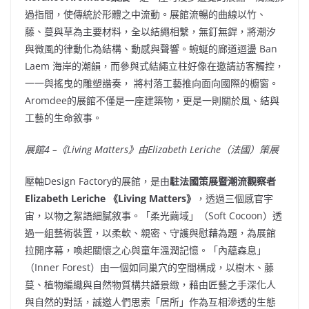
過指間，使傳統於形體之中流動。展館流暢的曲線以竹、
藤、蔓與草為主要材料，全以結繩相繫，無釘無銲，將潮汐
與微風的律動化為結構、動感與聲響。蜿蜒的廊道迴盪 Ban
Laem 海岸的潮韻，而參與式結繩立柱好像在邀請訪客觸控，
一一與搖曳的雕塑諧奏， 將村落工藝推向面向國際的櫥窗。
Aromdee的展館不僅是一座建築物，更是一則關於風、結與
工藝的生命敘事。
展館
4 –
《
Living Matters
》由
Elizabeth Leriche
（法國）策展
壓軸Design Factory的展館，是由
駐法國策展暨潮流觀察者
Elizabeth Leriche
《
Living Matters
》
，透過三個感官宇
宙，以物之絮語細膩敘事。「柔光繭域」（Soft Cocoon）透
過一組藝術裝置，以柔軟、親密、守護與慰藉為題，為展館
拉開序幕，喚起關懷之心與童年溫潤記憶。「內蘊森息」
（Inner Forest）由一個如同巢穴的空間構成，以樹木、藤
蔓、植物編織與自然物質構共譜景緻，藉由匠藝之手深化人
與自然的對話，誠邀人們思索「居所」作為互相滲透的生態