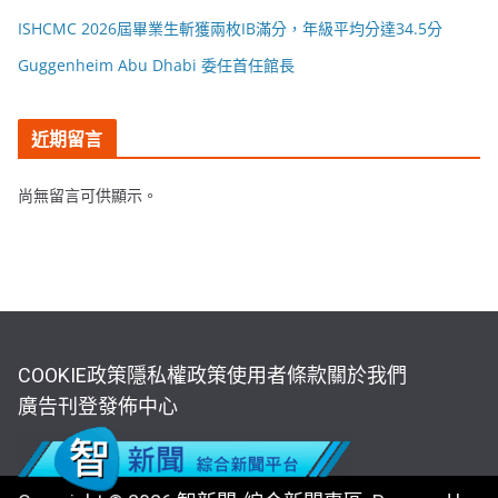
ISHCMC 2026屆畢業生斬獲兩枚IB滿分，年級平均分達34.5分
Guggenheim Abu Dhabi 委任首任館長
近期留言
尚無留言可供顯示。
COOKIE政策
隱私權政策
使用者條款
關於我們
廣告刊登
發佈中心