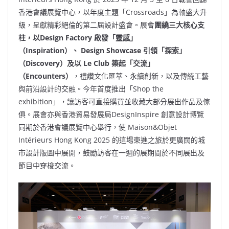
香港會議展覽中心，以年度主題「Crossroads」為軸盛大升
級，呈獻精彩絕倫的第二屆設計盛會。展會
圍繞三大核心支
柱，以
Design Factory
啟發「靈感」
（
Inspiration
）、
Design Showcase
引領「探索」
（
Discovery
）及以
Le Club
築起「交流」
（
Encounters
）
，禮讚文化匯萃、永續創新，以及傳統工藝
與前沿設計的交融。今年首度推出「Shop the
exhibition」，讓訪客可直接購買並收藏大部分展出作品及傢
俱。展會亦與香港貿易發展局DesignInspire 創意設計博覽
同期於香港會議展覽中心舉行，使 Maison&Objet
Intérieurs
Hong Kong
2025 的這場東進之旅於更廣闊的城
市設計版圖中展開，鼓勵訪客在一週的展期間於不同展出及
節目中穿梭交流。