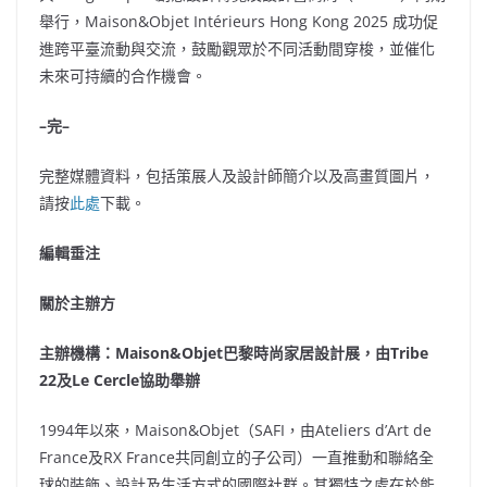
舉行，Maison&Objet Intérieurs
Hong Kong
2025 成功促
進跨平臺流動與交流，鼓勵觀眾於不同活動間穿梭，並催化
未來可持續的合作機會。
–
完
–
完整媒體資料，包括策展人及設計師簡介以及高畫質圖片，
請按
此處
下載。
編輯垂注
關於主辦方
主辦機構
：
Maison&Objet
巴黎時尚家居設計展
，
由
Tribe
22
及
Le Cercle
協助舉辦
1994年以來，Maison&Objet（SAFI，由Ateliers d’Art de
France及RX France共同創立的子公司）一直推動和聯絡全
球的裝飾、設計及生活方式的國際社群。其獨特之處在於能