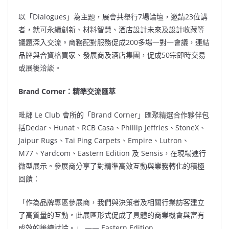
以「Dialogues」為主題，展會共舉行7場論壇，邀請23位講
者，就可永續創新、材料智慧、酒店設計未來及設計收藏等
議題深入交流。商務配對服務促成200多場一對一會議，連結
品牌與合資格買家、發展商及酒店集團，促成50宗即時交易
或展後洽談。
Brand Corner
：
精準
交流
匯萃
毗鄰 Le Club 會所的「Brand Corner」匯聚精選合作夥伴包
括Dedar、Hunat、RCB Casa、Phillip Jeffries、StoneX、
Jaipur Rugs、Tai Ping Carpets、Empire、Lutron、
M77、Yardcom、Eastern Edition 及 Sensis，在現場進行
微型展示。參展商分享了對精準高效互動與業務轉化的積極
回饋：
「作為品牌專區參展商，我們與決策者及相關行業訪客建立
了高質量的互動。此展區形式促成了具體的商業機會與富有
成效的後續討論。」 —— Eastern Edition