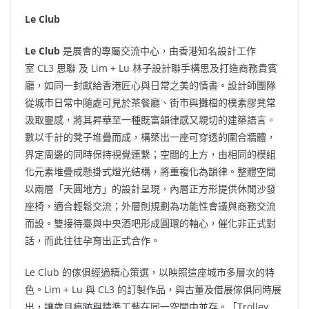
Le Club
Le Club
是展會的專屬交流中心，由香港知名設計工作
室 CL3 思聯 及 Lim + Lu 林子設計聯手構思及打造商務貴賓
廳，如同一封獻給香港匠心與日常之美的情書。設計師團隊
從城市日常中隨處可見於茶餐廳、街市與攤檔的樸素膠凳常
汲取靈感，將其昇華至一種既富韻律感又親切的建築語言。
數以千計的凳子堆疊而成，構築出一座可穿透的圍合牆體，
界定周邊的同時保持視覺連繫；空間的上方，由相同的模組
化元素堆疊成懸掛式燈光結構，將重複化為韻律。整體空間
以兩層「天圓地方」的設計呈現，內層正方形提供休閒沙發
座椅，適合輕鬆交流；外層則規劃為功能性會議與商務交流
而設。雙接待臺與中央酒吧形成圓環的軸心，催化非正式對
話，而此往往孕育出正式合作。
Le Club 的傢俱經過精心策選，以映照這座城市多層次的特
色。Lim + Lu 與 CL3 的訂製作品，與古董及借展傢俱同時展
出，讓歲月痕跡與精準工藝在同一空間中並存。「Trolley