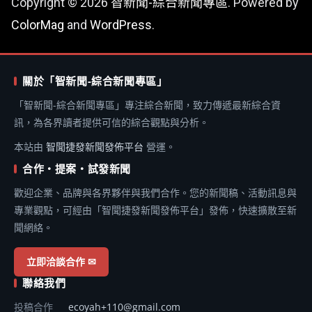
Copyright © 2026
智新聞-綜合新聞專區
. Powered by
ColorMag
and
WordPress
.
關於「智新聞-綜合新聞專區」
「智新聞-綜合新聞專區」專注綜合新聞，致力傳遞最新綜合資
訊，為各界讀者提供可信的綜合觀點與分析。
本站由
智聞捷發新聞發佈平台
營運。
合作・提案・試發新聞
歡迎企業、品牌與各界夥伴與我們合作。您的新聞稿、活動訊息與
專業觀點，可經由「智聞捷發新聞發佈平台」發佈，快速擴散至新
聞網絡。
立即洽談合作 ✉
聯絡我們
投稿合作
ecoyah+110@gmail.com