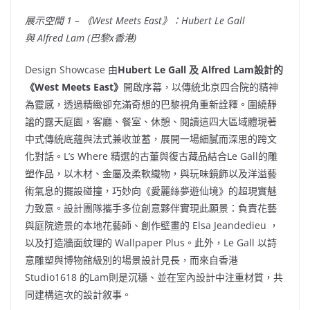
展示空間
1 –
《
West Meets East
》：
Hubert Le Gall
與
Alfred Lam
(
巴黎
x
香港
)
Design Showcase 由
Hubert Le Gall
及
Alfred Lam
設計的
《
West Meets East
》
開啟序幕，以傳統北京四合院的精神
為靈感，透過精緻卻充滿奇想的巴黎視角重新詮釋。圍繞靜
謐的露天庭園，客廳、餐室、休憩、閱讀這四大區域體現著
中式傳統底蘊與法式兼收並蓄，展開一場細膩而深思的跨文
化對話。L’s Where 精選的古董與復古藏品結合Le Gall的雕
塑作品，以木材、金屬及柔軟織物，與玩味鏡飾以及洋溢藝
術氣息的擺設碰撞，巧妙向《愛麗絲夢遊仙境》的超現實魅
力致意。設計團隊攜手多位創意夥伴實現此願景：負責花藝
與庭院造景的本地花藝師、創作壁畫的 Elsa Jeandedieu ，
以及打造牆面紋理的 Wallpaper Plus。此外，Le Gall 以詩
意雕塑與博物館級別的場景設計見長，而來自香港
Studio1618 的Lam則是沉穩、並在室內設計中注重材質，共
同建構這次的設計敘事。