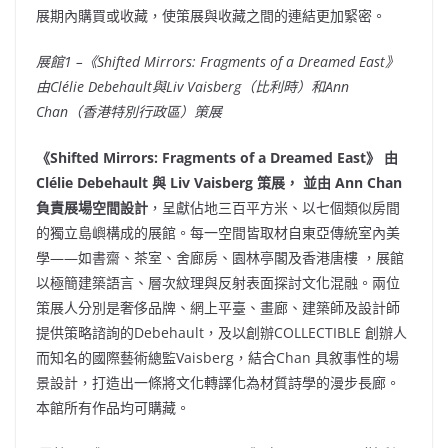
展期內購買或收藏，使策展與收藏之間的連結更加緊密。
展館
1 –
《
Shifted Mirrors: Fragments of a Dreamed East
》
由
Clélie Debehault
與
Liv Vaisberg
（比利時）和
Ann
Chan
（香港特別行政區）策展
《
Shifted Mirrors: Fragments of a Dreamed East
》
由
Clélie Debehault
與
Liv Vaisberg
策展，
並由
Ann Chan
負責展場空間設計
，呈獻佔地三百平方米、以七個類似房間
的獨立島嶼構成的展館。每一空間皆取材自東亞傳統室內美
學——如書齋、茶室、舍廊房、園林亭閣及香港唐樓 ，展館
以極簡建築語言、層次紋理與反射表面探討文化混融。兩位
策展人分別是奢侈品牌、網上平臺、畫廊、建築師及設計師
提供策略諮詢的Debehault，及以創辦COLLECTIBLE 創辦人
而知名的國際藝術總監Vaisberg，結合Chan 具敘事性的場
景設計，打造出一條將文化轉譯化為材質詩學的漫步長廊。
本館所有作品均可購藏。