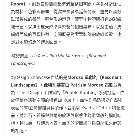
Room
》
，創意自餐盤而起流淌至整個空間，將食材廚餘化
為材料、色彩與器皿。從宴會長餐桌延伸開來，盡見以蛋殼
琺瑯製成的餐盤、麵包形的燈具、蔬菜生物塑膠打造的彩繪
玻璃窗、以洋蔥皮天然染料染製的摺皺桌布，以及由茄子皮
編織而成的巨幅掛毯。空間既是對奢華裝飾的放縱頌歌，也
是對永續幻想的詩意回應。
特別裝置：
La Rue –
Patrizia Moroso
，《
Resonant
Landscapes
》
為Design Showcase作結的是
Moroso
呈獻的《
Resonant
Landscapes
》
，
此特別裝置由
Patrizia Moroso
策劃
並專
為 Front Design 工作室的「Pebble Rubble」系列打造，位
於連線各活動空間的通道La Rue上。每件作品透過對自然物
表面的3D立體掃描資料製作，並裹以 Kvadrat Febrik 特製織
品，將岩石、苔蘚與林地的紋理與形態化為雕塑般的模組結
構，轉化為一片詩意地景，坐下的瞬間如同與自然恆久靜謐
的相遇。