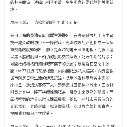
的共生關係，演繹出相容並蓄、生生不息的當代簡約美學新
境。
展示空間
5 –
《感官漫遊》
吳濱
（
上海
）
來自
上海的吳濱
呈獻
《感官漫遊》
，在高速發展的上海中尋
找一處柔軟的切口。一條微暗、充滿紋理的路徑化成一個多
重交織的感知場所，腳下是溫潤的地王國際地板，而牆面覆
以焦木般的肌理。頭頂的投影交錯浮現，記錄生活的片段；
可開啟的櫃格門如同城市樓宇的視窗；環境聲在空間中漾
開。M77打造的茶屋櫃體，向內開啟是私人檔案，向外面對
城市則是日常生活的詩意記錄。院半的香料臺靜置中央如一
座小島，邀請訪客停下來，透過氣味回憶這座城市。回收材
料貫穿其中，將可持續性闡釋為一種對未來默然的關懷，而
摩根智慧的燈具以微光籠罩展廳，恰如一座城市黃昏時分的
光影倒影，最終形成一幅交織質感、氣味與光線的馬賽克，
提醒我們如何再次感受。
展示空間
6 –
《
Fragments of HK, A Letter from
Seoul
》
梁兌