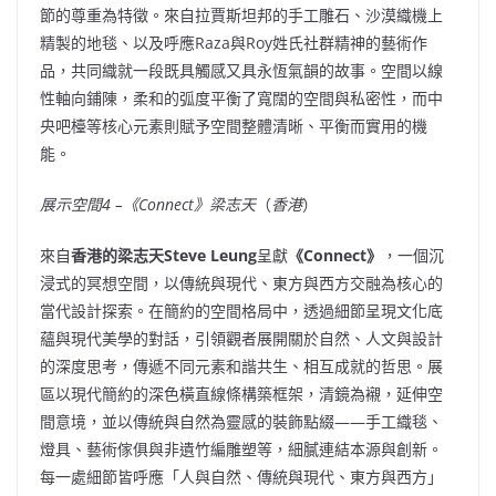
節的尊重為特徵。來自拉賈斯坦邦的手工雕石、沙漠織機上
精製的地毯、以及呼應Raza與Roy姓氏社群精神的藝術作
品，共同織就一段既具觸感又具永恆氣韻的故事。空間以線
性軸向鋪陳，柔和的弧度平衡了寬闊的空間與私密性，而中
央吧檯等核心元素則賦予空間整體清晰、平衡而實用的機
能。
展示空間
4 –
《
Connect
》梁志天
（
香港
）
來自
香港的
梁志天
Steve Leung
呈獻
《
Connect
》
，一個沉
浸式的冥想空間，以傳統與現代、東方與西方交融為核心的
當代設計探索。在簡約的空間格局中，透過細節呈現文化底
蘊與現代美學的對話，引領觀者展開關於自然、人文與設計
的深度思考，傳遞不同元素和諧共生、相互成就的哲思。展
區以現代簡約的深色橫直線條構築框架，清鏡為襯，延伸空
間意境，並以傳統與自然為靈感的裝飾點綴——手工織毯、
燈具、藝術傢俱與非遺竹編雕塑等，細膩連結本源與創新。
每一處細節皆呼應「人與自然、傳統與現代、東方與西方」