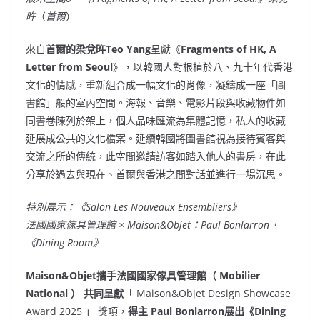
旿
（
首爾
）
來自
首爾的梁兌旿
Teo Yang
呈獻《
Fragments of HK, A
Letter from
Seoul
》，以韓國人對根植於八、九十年代香港
文化的情感，重新組合成一幅文化的肖像，凝鑄成一座「圖
書館」般的室內空間。海報、音樂、電影片段與收藏物件如
同書卷陳列於架上，個人品味匯流為集體記憶，私人的收藏
延展成公共的文化檔案。延續韓國將圖書館視為接待賓客與
交流之所的傳統，此空間邀請訪客如踏入他人的書房，在此
分享於過去與現在、首爾與香港之間對話並進行一場沉思。
特別展示：《
Salon Les Nouveaux Ensembliers
》
法國國家傢具管理館
× Maison&Objet
：
Paul Bonlarron
，
《
Dining Room
》
Maison&Objet
攜手法國國家傢具管理館（
Mobilier
National
）
共同呈獻
「 Maison&Objet Design Showcase
Award 2025 」 獎項，
得主
Paul Bonlarron
展出《
Dining