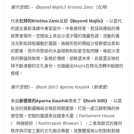
展示空間
2 –
《
Beyond Majlis
》
Kristina Zanic
（
杜拜
）
代表
杜拜的
Kristina Zanic
呈獻
《
Beyond Majlis
》
，以當代
的語言重新演繹中東家庭中，中象徵待客、對話與連結的傳
統聚會場所。空間染上來自沙漠夕陽的瑰麗色調，流動的書
法光影如詩般躍動於牆面，曲線形態的模組沙發群塑出柔和
的節奏，而中央懸掛的水晶燈飾則如星空般閃耀，喚起沙漠
夜的靜謐與無垠。紮根於傳統，卻眺望未來，此裝置反映杜
拜不斷演變的文化身份，也描繪出Majlis在時光流轉中蛻變的
模樣。
展示空間
3 –
《
Rooh Dilli
》
Aparna Kaushik
（
新德里
）
來自
新德里的
Aparna Kaushik
帶來了
《
Rooh Dilli
》
，以莫
臥兒的規劃邏輯結合殖民時期建築，打造一處沉靜對稱的休
憩空間。空間的靈感來自國會大廈（ Parliament House
） 與總統府（ Rashtrapati Bhawan ），二者為歐式的幾何
秩序與印度工藝的文化融合典範，其整體風格以剋制和對細