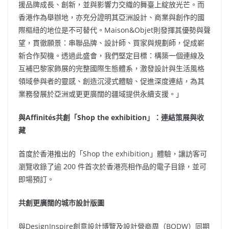
援品牌成長、創新，並與影響力交織的舞臺上綻放光芒。而
香港作為舉辦地，亦充分證明其亞洲設計、商業與創作的國
際樞紐的地位是不可替代。Maison&Objet則發揮其優勢與聲
望，貫徹願景：串聯品牌、設計師、買家與規劃師，促成嶄
新合作契機。透過此盛會，我們堅定目標：構築一個連線及
互補巴黎家飾展的完整國際生態體系，激發設計與生活風格
領域參與者的靈感、創造沉浸式體驗、促進深度連結，為其
業務發展於亞洲或更更廣闊的疆域提供永續支援。」
與
Affinités
共創「
Shop the exhibition
」：連結策展與收
藏
首度於香港推出的「Shop the exhibition」體驗，讓訪客可
瀏覽收錄了逾 200 件首次於香港亮相作品的電子目錄，並可
即場預訂。
共創更廣闊的城市設計版圖
與DesignInspire創意設計博覽及設計營商周（BODW）同期