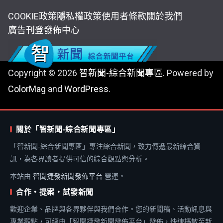
COOKIE政策
隱私權政策
使用者條款
關於我們
廣告刊登
發佈中心
Copyright © 2026
智新聞-綜合新聞專區
. Powered by
ColorMag
and
WordPress
.
關於「智新聞-綜合新聞專區」
「智新聞-綜合新聞專區」專注綜合新聞，致力傳遞最新綜合資
訊，為各界讀者提供可信的綜合觀點與分析。
本站由
智聞捷發新聞發佈平台
營運。
合作・提案・試發新聞
歡迎企業、品牌與各界夥伴與我們合作。您的新聞稿、活動訊息與
專業觀點，可經由「智聞捷發新聞發佈平台」發佈，快速擴散至新