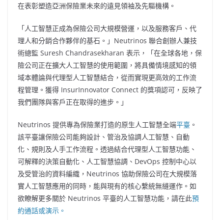
在表彰塑造亞洲保險業未來的遠見領袖及先驅機構。
「人工智慧正成為保險公司大規模營運，以及服務客戶、代
理人和分銷合作夥伴的基石。」Neutrinos 聯合創辦人兼技
術總監
Suresh Chandrasekharan
表示，「在全球各地，保
險公司正在擴大人工智慧的使用範圍，將具備情境感知的領
域本體論與代理型人工智慧結合，從而實現更高效的工作流
程管理。獲得 InsurInnovator Connect 的獎項認可，反映了
我們團隊與客戶正在取得的進步。」
Neutrinos 提供專為保險業打造的原生人工智慧全端
平臺
。
該平臺讓保險公司能夠設計、管治及協調人工智慧、自動
化、規則及人手工作流程。透過結合代理型人工智慧功能、
可解釋的決策自動化、人工智慧協調、DevOps 控制中心以
及受管治的資料編織，Neutrinos 協助保險公司在大規模落
實人工智慧應用的同時，能與現有的核心繫統無縫運作。如
欲瞭解更多關於 Neutrinos 平臺的人工智慧功能，請在此
預
約通話或演示。