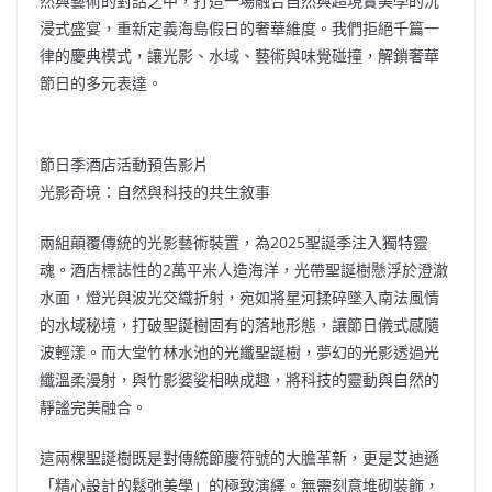
然與藝術的對話之中，打造一場融合自然與超現實美學的沉
浸式盛宴，重新定義海島假日的奢華維度。我們拒絕千篇一
律的慶典模式，讓光影、水域、藝術與味覺碰撞，解鎖奢華
節日的多元表達。
節日季酒店活動預告影片
光影奇境：自然與科技的共生敘事
兩組顛覆傳統的光影藝術裝置，為2025聖誕季注入獨特靈
魂。酒店標誌性的2萬平米人造海洋，光帶聖誕樹懸浮於澄澈
水面，燈光與波光交織折射，宛如將星河揉碎墜入南法風情
的水域秘境，打破聖誕樹固有的落地形態，讓節日儀式感隨
波輕漾。而大堂竹林水池的光纖聖誕樹，夢幻的光影透過光
纖溫柔漫射，與竹影婆娑相映成趣，將科技的靈動與自然的
靜謐完美融合。
這兩棵聖誕樹既是對傳統節慶符號的大膽革新，更是艾迪遜
「
精心設計的鬆弛美學
」
的極致演繹。無需刻意堆砌裝飾，