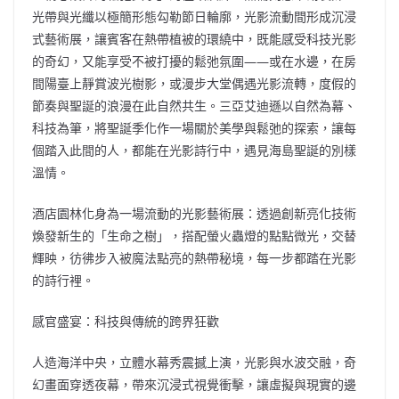
光帶與光纖以極簡形態勾勒節日輪廓，光影流動間形成沉浸
式藝術展，讓賓客在熱帶植被的環繞中，既能感受科技光影
的奇幻，又能享受不被打擾的鬆弛氛圍——或在水邊，在房
間陽臺上靜賞波光樹影，或漫步大堂偶遇光影流轉，度假的
節奏與聖誕的浪漫在此自然共生。三亞艾迪遜以自然為幕、
科技為筆，將聖誕季化作一場關於美學與鬆弛的探索，讓每
個踏入此間的人，都能在光影詩行中，遇見海島聖誕的別樣
溫情。
酒店園林化身為一場流動的光影藝術展：透過創新亮化技術
煥發新生的
「
生命之樹
」
，搭配螢火蟲燈的點點微光，交替
輝映，彷彿步入被魔法點亮的熱帶秘境，每一步都踏在光影
的詩行裡。
感官盛宴：科技與傳統的跨界狂歡
人造海洋中央，立體水幕秀震撼上演，光影與水波交融，奇
幻畫面穿透夜幕，帶來沉浸式視覺衝擊，讓虛擬與現實的邊