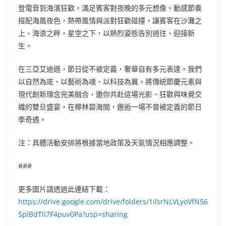
登電音到海濱狂歡，滿足賓客對夜晚的多元想像。動感節奏
搭配海風夜色，熱帶風情與派對狂歡碰撞，讓賓客在沙灘之
上、海浪之畔，星空之下，以熱烈姿態告別過往、迎接新
生。
在三亞艾迪遜，節日從不被定義，奢華自有多元表達。我們
以自然為底、以藝術為魂、以科技為翼，將傳統節慶元素與
現代創新理念完美融合，邀你共赴這場光影、狂歡與味覺交
織的雙旦盛宴，在椰林碧海間，邂逅一場不曾被定義的節日
季奇遇。
注：具體活動安排將根據當地政策及天氣情況相應調整。
###
更多圖片請透過此連結下載：
https://drive.google.com/drive/folders/1ilsrNLVLyoVfN56
5plBdTlI7F4puv0Pa?usp=sharing