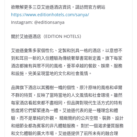
欲瞭解更多三亞艾迪遜酒店資訊，請訪問官方網站
https://www.editionhotels.com/sanya/
Instagram: @editionsanya
關於艾迪遜酒店（EDITION HOTELS）
艾迪遜彙集多家個性化、定製和別具一格的酒店，以意想不
到和耳目一新的入住體驗為傳統奢華書寫新定義。旗下每家
酒店都擁有與眾不同的風格，薈萃卓越的餐飲、娛樂、服務
和設施，完美呈現當地的文化和社會風情。
品牌旗下酒店以其獨樹一幟的個性、原汁原味的風格和卓爾
不群的特質，反映了當時當地的人文風情和社會環境。雖然
每家酒店看起來都不盡相同，但品牌對現代生活方式的特有
態度將它們緊緊連為一體。艾迪遜代表的是一種理念和體
驗，而不是單純的外觀。 精緻簡約的公共空間、裝飾、設計
和細節全都為賓客的非凡體驗服務。 對於一個渴求優質服務
和文化體驗的廣大市場，艾迪遜提供了前所未有的融合理