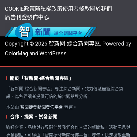
COOKIE政策
隱私權政策
使用者條款
關於我們
廣告刊登
發佈中心
Copyright © 2026
智新聞-綜合新聞專區
. Powered by
ColorMag
and
WordPress
.
關於「智新聞-綜合新聞專區」
「智新聞-綜合新聞專區」專注綜合新聞，致力傳遞最新綜合資
訊，為各界讀者提供可信的綜合觀點與分析。
本站由
智聞捷發新聞發佈平台
營運。
合作・提案・試發新聞
歡迎企業、品牌與各界夥伴與我們合作。您的新聞稿、活動訊息與
專業觀點，可經由「智聞捷發新聞發佈平台」發佈，快速擴散至新