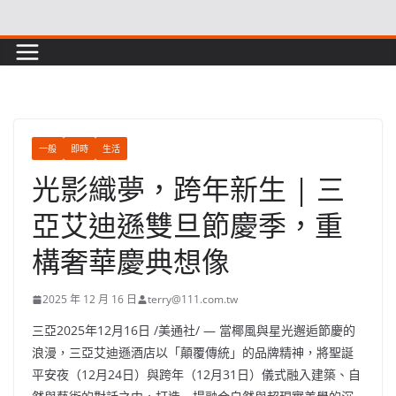
Skip
to
content
一般
即時
生活
光影織夢，跨年新生 | 三
亞艾迪遜雙旦節慶季，重
構奢華慶典想像
2025 年 12 月 16 日
terry@111.com.tw
三亞
2025年12月16日
/美通社/ — 當椰風與星光邂逅節慶的
浪漫，三亞艾迪遜酒店以
「
顛覆傳統
」
的品牌精神，將聖誕
平安夜（12月24日）與跨年（12月31日）儀式融入建築、自