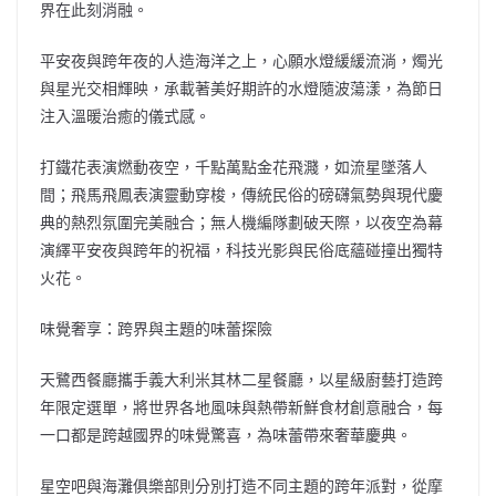
界在此刻消融。
平安夜與跨年夜的人造海洋之上，心願水燈緩緩流淌，燭光
與星光交相輝映，承載著美好期許的水燈隨波蕩漾，為節日
注入溫暖治癒的儀式感。
打鐵花表演燃動夜空，千點萬點金花飛濺，如流星墜落人
間；飛馬飛鳳表演靈動穿梭，傳統民俗的磅礴氣勢與現代慶
典的熱烈氛圍完美融合；無人機編隊劃破天際，以夜空為幕
演繹平安夜與跨年的祝福，科技光影與民俗底蘊碰撞出獨特
火花。
味覺奢享：跨界與主題的味蕾探險
天鷺西餐廳攜手義大利米其林二星餐廳，以星級廚藝打造跨
年限定選單，將世界各地風味與熱帶新鮮食材創意融合，每
一口都是跨越國界的味覺驚喜，為味蕾帶來奢華慶典。
星空吧與海灘俱樂部則分別打造不同主題的跨年派對，從摩