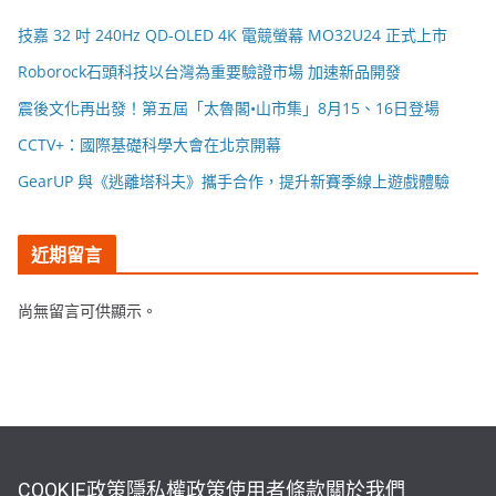
技嘉 32 吋 240Hz QD-OLED 4K 電競螢幕 MO32U24 正式上市
Roborock石頭科技以台灣為重要驗證市場 加速新品開發
震後文化再出發！第五屆「太魯閣•山市集」8月15、16日登場
CCTV+：國際基礎科學大會在北京開幕
GearUP 與《逃離塔科夫》攜手合作，提升新賽季線上遊戲體驗
近期留言
尚無留言可供顯示。
COOKIE政策
隱私權政策
使用者條款
關於我們