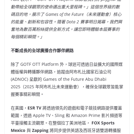
動帶給全球觀眾的使命邁出重大里程碑。」這個世界級的數
碼目的地，展示了 Games of the Future（未來運動會）核心
的能量、創新和包容性。隨著 Dota 2 賽事明日揭幕，我們興
奮地為數百萬粉絲提供全新方式，讓您即時體驗本屆賽事的
每個精彩瞬間。」
不斷成長的全球廣播合作夥伴網路
除了 GOTF OTT Platform 外，球迷可透過日益擴大的國際媒
體版權與轉播夥伴網路，追蹤由阿布札比國家石油公司
(ADNOC) 呈獻的 Games of the Future Abu Dhabi
2025（2025 年阿布札比未來運動會），確保全球觀眾皆能掌
握賽事精彩瞬間。
在美國，
ESR TV
將透過領先的遊戲和電子競技網路提供覆蓋
範圍，透過 Apple TV、Sling 和 Amazon Prime 影片頻道等
平臺接觸主流觀眾。在整個拉丁美洲地區，
FOX Sports
Mexico
與
Zapping
將同步提供英語及西班牙語雙語轉播服