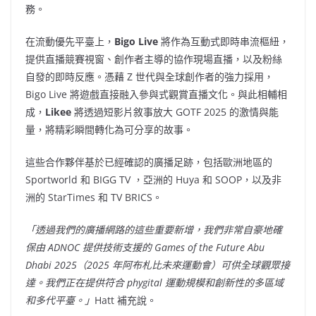
務。
在流動優先平臺上，
Bigo Live
將作為互動式即時串流樞紐，
提供直播競賽視窗、創作者主導的協作現場直播，以及粉絲
自發的即時反應。憑藉 Z 世代與全球創作者的強力採用，
Bigo Live 將遊戲直接融入參與式觀賞直播文化。與此相輔相
成，
Likee
將透過短影片敘事放大 GOTF 2025 的激情與能
量，將精彩瞬間轉化為可分享的故事。
這些合作夥伴基於已經確認的廣播足跡，包括歐洲地區的
Sportworld 和 BIGG TV ，亞洲的 Huya 和 SOOP，以及非
洲的 StarTimes 和 TV BRICS。
「透過我們的廣播網路的這些重要新增，我們非常自豪地確
保由 ADNOC 提供技術支援的 Games of the Future Abu
Dhabi 2025（2025 年阿布札比未來運動會）可供全球觀眾接
達。我們正在提供符合 phygital 運動規模和創新性的多區域
和多代平臺。」
Hatt 補充說。