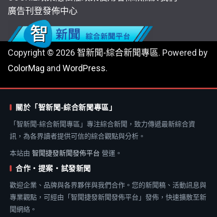
廣告刊登
發佈中心
Copyright © 2026
智新聞-綜合新聞專區
. Powered by
ColorMag
and
WordPress
.
關於「智新聞-綜合新聞專區」
「智新聞-綜合新聞專區」專注綜合新聞，致力傳遞最新綜合資
訊，為各界讀者提供可信的綜合觀點與分析。
本站由
智聞捷發新聞發佈平台
營運。
合作・提案・試發新聞
歡迎企業、品牌與各界夥伴與我們合作。您的新聞稿、活動訊息與
專業觀點，可經由「智聞捷發新聞發佈平台」發佈，快速擴散至新
聞網絡。