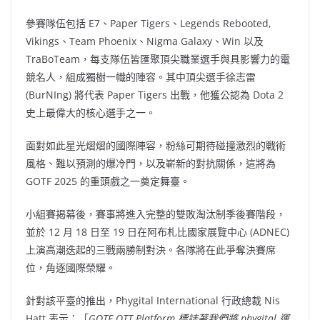
參賽隊伍包括 E7、Paper Tigers、Legends Rebooted,
Vikings、Team Phoenix、Nigma Galaxy、Win 以及
TraBoTeam，每支隊伍皆匯聚頂尖職業選手與具影響力的電
競名人，組成獨樹一幟的陣容。其中頂尖選手徐志雷
(BurNIng) 將代表 Paper Tigers 出戰，他獲公認為 Dota 2
史上最偉大的核心選手之一。
面對如此星光熠熠的國際陣容，粉絲可期待碰撞激烈的戰術
風格、難以預測的爆冷門，以及嶄新的對抗關係，這將為
GOTF 2025 的重頭戲之一奠定舞臺。
小組賽揭幕後，賽事將進入完整的雙敗淘汰制季後賽階段，
並於 12 月 18 日至 19 日在阿布札比國家展覽中心 (ADNEC)
上演高潮迭起的三戰兩勝制對決。各隊將在此爭奪決賽席
位，角逐國際榮耀。
針對該平臺的推出，Phygital International 行政總裁 Nis
Hatt 表示：「
GOTF OTT Platform 標誌著我們將 phygital 運