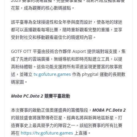
2025 賽事的現場直播、完整賽事重播、精彩片段及獨家幕後
花絮，成為觀賽的核心數碼據點。
該平臺專為全球接達性和全年參與度而設計，使各地的球迷
都可以直播觀看每場比賽，隨時重新觀看完整的重播，並享
受針對社交和移動觀看最佳化的精選短內容。
GOTF OTT 平臺由技術合作夥伴 Asport 提供端對端支援，集
成了先進的雲端廣播，無縫導航和即時亮點建立工具，以提
高粉絲體驗。這些功能支援跨所有渠道呈現更豐富的故事敘
述，並確立
tv.gofuture.games
作為 phygital 運動的長期數
碼家園。
Moba PC.Dota 2
競賽平臺啟動
本次賽事的啟動正值奧運盛典的籌備階段，
MOBA PC.Dota 2
的競技盛會將匯聚傳奇巨星、經典名將與新興地區新星，打
造賽事史上最具競爭力的陣容之一。該組別賽事的所有比賽
將在
https://tv.gofuture.games
上直播。