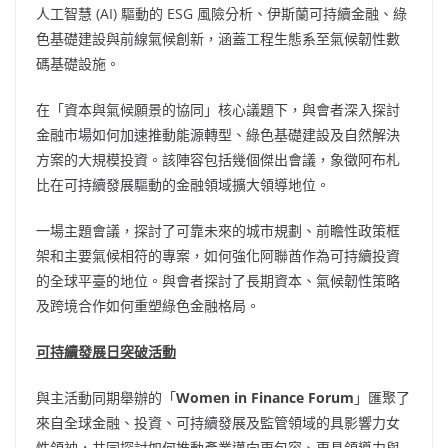
人工智慧 (AI) 驅動的 ESG 風險分析、伊斯蘭可持續金融、綠
色基礎建設與前線氣候創新，涵蓋工程生態系至氣候韌性數
碼基礎設施。
在「資本與氣候願景的協同」核心議題下，與會者深入探討
金融市場如何加速推動能源轉型、綠色基礎建設及自然解決
方案的大規模投資。該陣容包括幾個傑出會議，象徵阿布札
比在可持續發展驅動的金融領域擴大領導地位。
一場主題會議，探討了可靠未來的城市規劃、前瞻性政策框
架和主要氣候相符的專案，如何強化阿聯酋作為可持續投資
的全球平臺的地位。與會者探討了長期資本、氣候韌性策略
及跨境合作如何重塑綠色金融格局。
可持續發展日突破活動
與主活動同期舉辦的「
Women in Finance Forum
」匯聚了
來自全球金融、投資、可持續發展及監管領域的具影響力女
性領袖，共同探討如何推動產業邁向更包容、更具領導力與