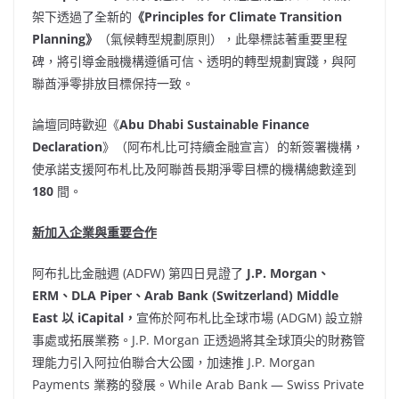
架下透過了全新的
《Principles for Climate Transition
Planning》
（氣候轉型規劃原則），此舉標誌著重要里程
碑，將引導金融機構遵循可信、透明的轉型規劃實踐，與阿
聯酋淨零排放目標保持一致。
論壇同時歡迎《
Abu Dhabi Sustainable Finance
Declaration
》（阿布札比可持續金融宣言）的新簽署機構，
使承諾支援阿布札比及阿聯酋長期淨零目標的機構總數達到
180
間。
新加入企業
與
重要合作
阿布扎比金融週 (ADFW) 第四日見證了
J.P. Morgan、
ERM
、
DLA Piper、Arab Bank (
Switzerland
)
Middle
East
以
iCapital
，
宣佈於阿布札比全球市場 (ADGM) 設立辦
事處或拓展業務。J.P. Morgan 正透過將其全球頂尖的財務管
理能力引入阿拉伯聯合大公國，加速推 J.P. Morgan
Payments 業務的發展。While Arab Bank — Swiss Private