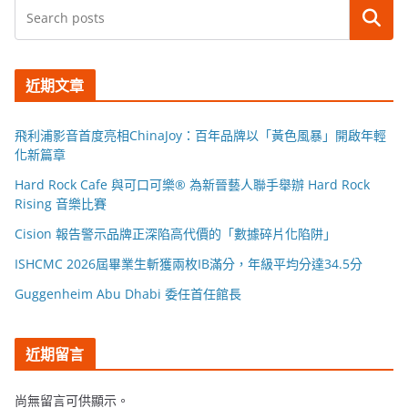
搜尋
近期文章
飛利浦影音首度亮相ChinaJoy：百年品牌以「黃色風暴」開啟年輕
化新篇章
Hard Rock Cafe 與可口可樂® 為新晉藝人聯手舉辦 Hard Rock
Rising 音樂比賽
Cision 報告警示品牌正深陷高代價的「數據碎片化陷阱」
ISHCMC 2026屆畢業生斬獲兩枚IB滿分，年級平均分達34.5分
Guggenheim Abu Dhabi 委任首任館長
近期留言
尚無留言可供顯示。