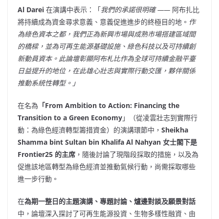
Al Darei
在演講中表示：「
我們的承諾很明確
——
阿布扎比
將持續成為資金尋求意義、意義促進進步的終極目的地。
作
為綠色資本之都，我們正為新興市場與成熟市場搭建區域間
的橋樑，並為可再生能源基礎設施、綠色科技以及可持續創
新動員資本。此論壇彰顯阿布札比作為全球可持續金融平臺
日益提升的地位，在此雄心壯志與實際行動交匯
，
夥伴關係
推動系統性轉型。」
在名為
「From Ambition to Action: Financing the
Transition to a Green Economy
」（從凌雲壯志到實際行
動：為綠色經濟轉型籌措資金）的演講環節中，
Sheikha
Shamma
bint
Sultan bin Khalifa Al Nahyan
女士閣下
是
Frontier25 的主席
，隨後討論了現階段採取的措施，以及為
促進該地區轉型為綠色經濟並推動氣候行動，尚需採取哪些
進一步行動。
在
為期一整日的主題演講、專題討論、爐邊對談及願景對話
中，論壇深入探討了可再生能源投資、生物多樣性融資、由