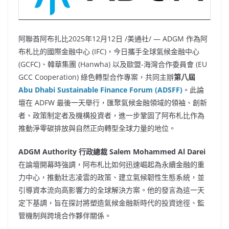
阿聯酋阿布扎比
2025年12月12日
/美通社/ — ADGM 作為阿
布札比的國際金融中心 (IFC)，今日攜手全球氣候金融中心
(GCFC)、韓華集團 (Hanwha) 以及歐盟-海灣合作委員會 (EU
GCC Cooperation) 綠色轉型合作專案，共同主辦
第八屆
Abu Dhabi Sustainable Finance Forum (ADSFF)
。此論
壇在 ADFW 最後一天舉行，匯聚氣候金融領域的領袖、創新
者、政策制定者及機構投資者，進一步鞏固了阿布札比作為
推動淨零碳排放與自然正向轉型全球力量的地位。
ADGM Authority 行政總裁 Salem Mohammed Al Darei
在論壇開幕時強調，阿布札比如何迅速崛起為永續金融的重
力中心，推動壯志凌雲的政策、建立氣候韌性生態系統，並
引導資本流向高影響力的全球解決方案。他的發言為這一天
定下基調，旨在探討將塑造氣候金融新時代的投資途徑、監
管機制與跨境合作夥伴關係。