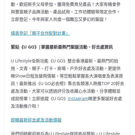
動，歡迎新手父母參加，獲得免費育兒產品！大家有機會參
與豐富親子品牌活動、產品試用、工作坊體驗等限定合作。
立即登記，今年與家人共度一個難忘又夢幻的聖誕！
填表登記「親子合作配對計畫」
緊貼《U GO》|掌握最新最熱門聖誕活動、好去處資訊
U Lifestyle全新功能《U GO》整合香港最新、最熱門的拍
拖、文青、親子、打卡、商場、戶外好去處及活動，更提供
睇Show日程及搶飛情報，等您輕鬆掌握各大演唱會及表演資
訊！最新推出《U GO必去榜》集合各類港人熱推TOP 20好去
處及活動，大家可以透過評分及收藏心水活動，分享體驗並
成就榜單！立即追蹤《U GO》
Instagram
睇更多聖誕好去處
及活動推介啦！
即睇最新好去處及活動情報
我們同時歡迎商戶為U Lifestyle提供商品贊助，U Lifestyle