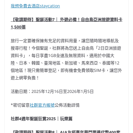
我想免費去酒店staycation
【敬請期待】聖誕活動7｜ 外遊必備！自由鳥亞洲旅遊資料卡
1,500張
旅行一定要確保擁有充足的資料用量，讓您隨時隨地導航及
搜尋行程！今個聖誕，社群將為您送上自由鳥「2日亞洲旅遊
資料卡」，每日享盡1GB全速及無限資料，適用於中國
大
陸
、日本、韓國、臺灣
地區
、新加坡、馬來西亞、泰國等12
個地區！現只需簡單登記，即有機會免費領取SIM卡，讓您外
遊上網零負擔！
活動日期：2025年12月16日至2026年1月5日
*密切留意
社群官方帳號
公佈活動詳情
社群4週年聖誕狂賞2025｜玩樂篇
【敬請期待】聖誕活動8｜ AIA友邦嘉年華門票連代幣400套