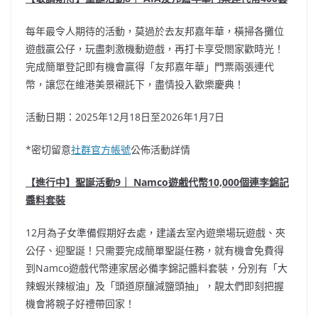
每年最令人期待的活動，莫過於去友邦嘉年華，橫掃各攤位
遊戲贏公仔，玩盡刺激機動遊戲，再打卡享受閤家歡時光！
完成簡單登記即有機會贏得「友邦嘉年華」門票兩張連代
幣，讓您在維港美景襯託下，盡情投入歡樂慶典！
活動日期：2025年12月18日至2026年1月7日
*密切留意
社群官方帳號
公佈活動詳情
【進行中】聖誕活動9｜ Namco遊戲代幣10,000個連李錦記
醬料套裝
12月為子女準備假期好去處，建議去室內遊樂場玩遊戲、夾
公仔、迎聖誕！只需要完成簡單聖誕任務，就有機會免費得
到Namco遊戲代幣連家居必備李錦記醬料套裝，分別有「大
辣蝦米辣椒油」及「頭道原釀減鹽頭抽」，靚太們即刻把握
機會將親子好禮帶回家！