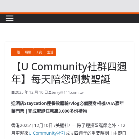
Skip
to
content
一般
娛樂
工商
生活
【U Community社群四週
年】每天陪您倒數聖誕
2025 年 12 月 10 日
terry@111.com.tw
送酒店Staycation連餐飲體驗/vlog必備隨身相機/AIA嘉年
華門票 |完成聖誕任務贏3,000多份禮物
香港
2025年12月10日
/美通社/ — 除了迎接聖誕節之外，12
月更迎來
U Community社群
成立四週年的重要時刻！由即日