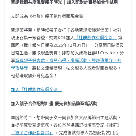
聖誕佳節共度溫韾親子時光 | 加入配對計畫參加合作試用
立即成為《社群》親子創作者賺現金賞
聖誕節將至，是時候帶子女打卡各地聖誕燈飾迎佳節！社群
現正召集一眾爸爸、媽媽KOL加入
「社群創作有價企劃」
第
四回（截止報名日期為2025年12月31日），分享節日點滴及
日常生活，賺取現金獎賞！即刻加入成為社群U Creator，分
享
聖誕親子好去處、育兒心得、家庭活動、興趣班推介、升
學攻略等
，將帖文流量變現，帖文越多人觀看就賺得越多，
輕鬆賺取額外育兒基金！
加入「社群創作有價企劃」
加入親子合作配對計畫 優先參加品牌聖誕活動
聖誕節將至，想帶同子女一同參加各大品牌節日主題活動，
並提前感受聖誕氣氛，各位爸爸媽媽記得填表登記《社群》
「親子合作配對計畫」
，完成後就有專人為您配對試用活