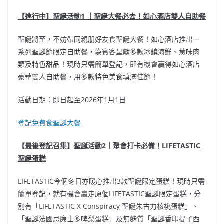
【進行中】聖誕活動1 ｜聖誕大餐必去！如心酒店雙人自助餐
聖誕將至，不妨帶同親朋好友食聖誕大餐！如心酒店推出一
系列聖誕節限定自助餐，為賓客呈獻多款冰鎮海鮮、惹味肉
類及特色甜品！現時只需簡單登記，即有機會贏得如心酒店
豪華雙人自助餐，用多款特色美食填滿佳節！
活動日期：即日起至2026年1月1日
登記免費食聖誕大餐
【最後登記召集】聖誕活動2｜聚會打卡必備！LIFETASTIC
聖誕蛋糕
LIFETASTIC今個冬日亦暖心推出3款聖誕限定蛋糕！現時只需
簡單登記，就有機會贏走原個LIFETASTIC聖誕限定蛋糕，分
別有「LIFETASTIC X Conspiracy 聖誕朱古力核桃蛋糕」、
「聖誕法國忌廉士多啤梨蛋糕」及無麩質「聖誕香印提子西