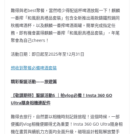
難得與老best聚餐，當然唔少得配返杯啤酒放鬆一下！麒麟
一番搾「和風廚具禮品套裝」包含全新推出兩款鑄鐵煎鍋同
秋楓啤酒杯，以及麒麟一番搾啤酒兩罐。簡單完成指定任
務，即有機會贏得麒麟一番搾「和風廚具禮品套裝」，年尾
聚會為自己cheers！
活動日期：即日起至2025年至12月31日
想收到聚餐必備啤酒套裝
精彩聖誕活動——旅遊篇
【敬請期待】聖誕活動5 ｜拍vlog必備！Insta 360 GO
Ultra隨身相機連配件
難得去旅行，自然要以相機時刻記錄旅程！這個時候，一部
便攜的vlog相機便顯得尤為重要！Insta 360 GO Ultra隨身相
機在畫質與續航力方面均全面升級，磁吸設計輕鬆解放雙手