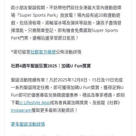
趁小朋友聖誕假期，不妨帶他們前往全港最大室內運動遊樂
場「Super Sports Park」放放電！場內設有逾20款運動遊
戲，包括滑板場、滾軸溜冰場及彈床等設施，讓孩子盡情發
揮潛能。只需簡單登記，即有機會免費贏取Super Sports
Park門票，邊暢玩邊享受節日氣氛！
*密切留意
社群官方帳號
公佈活動詳情
社群4週年聖誕狂賞2025｜加碼U Fun獎賞
聖誕活動陸續有來！凡於2025年12月8日、15日及19日完成
一系列聖誕限定任務，即可獲得加碼U Fun獎賞，獲得足夠U⁠
⁠Fun即可於優惠專區兌換精選優惠券、禮品及⁠專⁠享⁠禮遇。即刻
下載
U Lifestyle App
成為會員贏加碼獎賞，及追蹤《社群》
Instagram
獲取更多最新活動資訊！
更多聖誕活動詳情