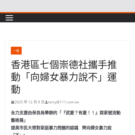
Skip
to
content
一般
香港區七個崇德社攜手推
動「向婦女暴力說不」運
動
2025 年 12 月 9 日
terry@111.com.tw
全力支援由保良局舉辦的「『武愛？有愛！！』探索號流動
藝術展」
提高市民大眾對家庭暴力問題的認識
齊向婦女暴力說