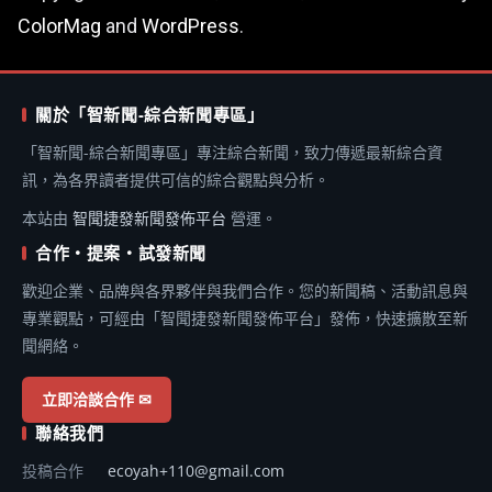
ColorMag
and
WordPress
.
關於「智新聞-綜合新聞專區」
「智新聞-綜合新聞專區」專注綜合新聞，致力傳遞最新綜合資
訊，為各界讀者提供可信的綜合觀點與分析。
本站由
智聞捷發新聞發佈平台
營運。
合作・提案・試發新聞
歡迎企業、品牌與各界夥伴與我們合作。您的新聞稿、活動訊息與
專業觀點，可經由「智聞捷發新聞發佈平台」發佈，快速擴散至新
聞網絡。
立即洽談合作 ✉
聯絡我們
投稿合作
ecoyah+110@gmail.com