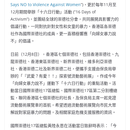
Says
NO
to Violence Against Women
“)，更於每年11月至
12月期間舉辦「十六日行動」活動 (“16 Days of
Activism”)，並團結全球的崇德社分會，共同展開具影響力的
倡議行動，一同對抗針對女性和女童的暴力。香港區各崇德
社作為國際崇德社的成員，更一直積極響應「向婦女暴力說
不」的倡議。
日前（12月8日），香港區七個崇德社，包括香港崇德社、九
龍崇德社、香港東區崇德社、新界崇德社、維多利亞崇德
社、香港崇德二社及新界崇德二社，便攜手支援由保良局舉
辦的「『武愛？有愛！！』探索號流動藝術展」，作成今年
「向婦女暴力說不」運動下「十六日行動」的重點活動。
活
動當日國際崇德社17區總監、國際崇德社17區第二分割槽總
監，聯同香港區七個崇德社的社長，及保良局主席一起見證
流動藝術展覽車的首航，希望透過流動藝術展覽向市民大眾
解說對家庭暴力的問題，及相關家庭危機支援服務的資訊。
國際崇德社17區總監黃陸永恩在活動當日致辭時表示：「今