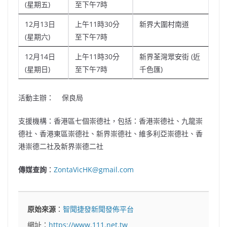
(星期五)
至下午7時
12月13日
上午11時30分
新界大圍村南道
(星期六)
至下午7時
12月14日
上午11時30分
新界荃灣眾安街 (近
(星期日)
至下午7時
千色匯)
活動主辦： 保良局
支援機構：香港區七個崇德社，包括：香港崇德社、九龍崇
德社、香港東區崇德社、新界崇德社、維多利亞崇德社、香
港崇德二社及新界崇德二社
傳媒查詢
：
ZontaVicHK@gmail.com
原始來源
：
智聞捷發新聞發佈平台
網址：
https://www.111.net.tw