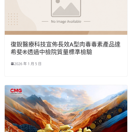
復銳醫療科技宣佈長效A型肉毒毒素產品達
希斐®透過中檢院質量標準檢驗
2026 年 1 月 5 日