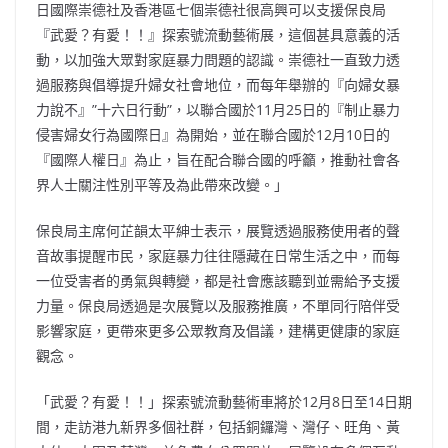
日國際崇德社及香港區七個崇德社很高興可以支援保良局
『武愛？有愛！！』探索號流動藝術展，這個甚具意義的活
動，以加強大眾對家庭暴力問題的認識。崇德社一直致力透
過服務與倡導提升婦女社會地位，而每年舉辦的『向婦女暴
力說不』”十六日行動”，以聯合國於11月25日的『制止暴力
侵害婦女行為國際日』為開始，並在聯合國於12月10日的
『國際人權日』為止，旨在配合聯合國的呼籲，推動社會各
界人士關注性別平等及為此帶來改變。」
保良局主席何芷韻太平紳士表示，展覽透過服務使用者的聲
音故事提醒市民，家庭暴力往往隱藏在日常生活之中，而每
一位受害者的勇氣與轉變，都是社會應該聽到並需給予支援
力量。保良局透過是次展覽以及服務推廣，不單同行陪伴受
影響家庭，更帶來更多公眾教育及倡議，建構更健康的家庭
觀念。
「武愛？有愛！！」探索號流動藝術車將於12月8日至14日期
間，走訪港九新界多個社群，包括銅鑼灣、灣仔、旺角、黃