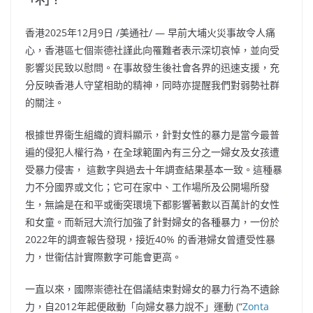
「不」!
香港
2025年12月9日
/美通社/ — 早前大埔火災事故令人痛
心，香港區七個崇德社謹此向罹難者表示深切哀悼，並向受
影響災民致以慰問。在事故發生後社會各界的迅速支援，充
分反映香港人守望相助的精神，同時亦提醒我們對弱勢社群
的關注。
根據世界衞生組織的資料顯示，針對女性的暴力是當今最普
遍的侵犯人權行為，在全球範圍內有三分之一婦女及女孩遭
受暴力侵害， 這數字與過去十年調查結果基本一致。這種暴
力不分國界或文化；它可在家中、工作場所及公開場所發
生，無論是在和平或衝突環境下都影響著數以百萬計的女性
和女童。而新冠大流行加強了針對婦女的各種暴力，一份於
2022年的調查報告發現，接近40% 的香港婦女曾遭受性暴
力，世衞估計實際數字可能會更高。
一直以來，國際崇德社在倡議結束對婦女的暴力行為不遺餘
力，自2012年起便啟動「向婦女暴力說不」運動 (“
Zonta