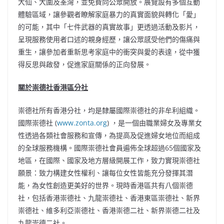
大仙、大圍及荃灣，並免費向公眾開放。展覽設有多個互動
體驗區域，讓參觀者瞭解家庭暴力的真實面貌與轉化「愛」
的可能，其中「七件武器的真實故事」更透過活動及影片，
呈現服務使用者口述的親身經歷，讓公眾感受他們的傷痛與
重生，讓參加者重新思考家庭中的衝突與愛的表達，從中獲
得反思與啟發，促進家庭關係的正向發展。
關於崇德社香港區分社
崇德社所有香港分社，均是隸屬國際崇德社的非牟利組織。
國際崇德社 (
www.zonta.org
) ，是一個由職業婦女及專業女
性透過各類社會服務和宣傳，為提高及促進婦女地位而組成
的全球服務機構。國際崇德社會員遍佈全球超過65個國家及
地區，在國際、國家及地方層級開展工作，致力實現崇德社
願景：致力構建女性權利、讓每位女性皆能充分發揮其潛
能，為女性創造更美好的世界。現時香港區共有八個崇德
社，包括香港崇德社、九龍崇德社、香港東區崇德社、新界
崇德社、維多利亞崇德社、香港崇德二社、新界崇德二社及
九龍崇德二社。