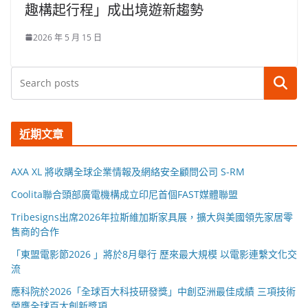
趣構起行程」成出境遊新趨勢
2026 年 5 月 15 日
搜尋
近期文章
AXA XL 將收購全球企業情報及網絡安全顧問公司 S-RM
Coolita聯合頭部廣電機構成立印尼首個FAST媒體聯盟
Tribesigns出席2026年拉斯維加斯家具展，擴大與美國領先家居零
售商的合作
「東盟電影節2026 」將於8月舉行 歷來最大規模 以電影連繫文化交
流
應科院於2026「全球百大科技研發獎」中創亞洲最佳成績 三項技術
榮膺全球百大創新獎項