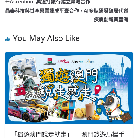
Ascentium 與渣打銀行建立策略合作
晶泰科技與甘李藥業達成平臺合作，AI多肽研發破局代謝
疾病創新藥藍海
You May Also Like
「獨遊澳⾨說⾛就⾛」──澳⾨旅遊局攜⼿