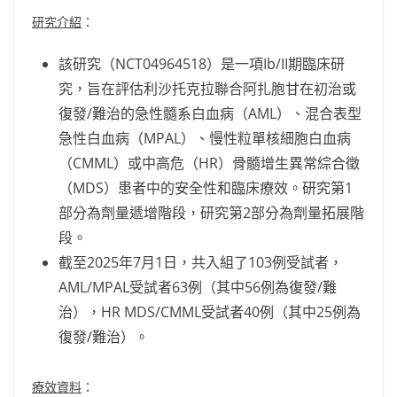
研究介紹
：
該研究（NCT04964518）是一項Ib/II期臨床研
究，旨在評估利沙托克拉聯合阿扎胞甘在初治或
復發/難治的急性髓系白血病（AML）、混合表型
急性白血病（MPAL）、慢性粒單核細胞白血病
（CMML）或中高危（HR）骨髓增生異常綜合徵
（MDS）患者中的安全性和臨床療效。研究第1
部分為劑量遞增階段，研究第2部分為劑量拓展階
段。
截至2025年7月1日，共入組了103例受試者，
AML/MPAL受試者63例（其中56例為復發/難
治），HR MDS/CMML受試者40例（其中25例為
復發/難治）。
療效資料
：