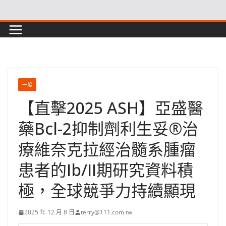
Skip
to
content
一般
【直擊2025 ASH】亞盛醫
藥Bcl-2抑制劑利生妥®治
療維奈克拉經治髓系腫瘤
患者的Ib/II期研究資料積
極，全球競爭力持續顯現
2025 年 12 月 8 日
terry@111.com.tw