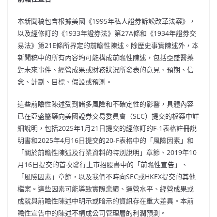
本新聞稿包含根據美國《1995年私人證券訴訟改革法案》，
以及經修訂的《1933年證券法》第27A條和《1934年證券交
易法》第21E條所界定的前瞻性陳述。除歷史事實陳述外，本
新聞稿中的所有內容均可能構成前瞻性陳述，包括亞盛醫藥
對未來事件、經營成果或財務狀況所發表的意見、預期、信
念、計劃、目標、假設或預測。
這些前瞻性陳述受到諸多風險和不確定性的影響，具體內容
已在亞盛醫藥向美國證券交易委員會（SEC）提交的檔案中詳
細說明，包括2025年1月21日提交的經修訂的F-1表格註冊說
明書和2025年4月16日提交的20-F表格中的「風險因素」和
「關於前瞻性陳述及行業資料的特別說明」章節、2019年10
月16日提交的首次發行上市招股書中的「前瞻性宣告」、
「風險因素」章節，以及我們不時向SEC或HKEX提交的其他
檔案。這些因素可能導致實際業績、運營水平、經營成果或
成就與前瞻性陳述中明示或暗示的資訊存在重大差異。本前
瞻性宣告中的陳述不構成公司管理層的利潤預測。