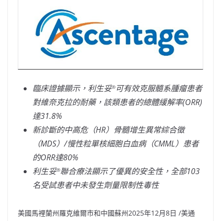
臨床證據顯示，利生妥
可有效克服髓系腫瘤患者
®
對維奈克拉的耐藥，該類患者的總體緩解率
(ORR)
達
31.8%
新診斷的中高危（
HR
）骨髓增生異常綜合徵
（
MDS
）
/
慢性粒單核細胞白血病（
CMML
）患者
的
ORR
達
80%
利生妥
聯合療法顯示了優異的安全性，全部
103
®
名受試患者中未發生劑量限制性毒性
美國馬裡蘭州羅克維爾市和中國蘇州
2025年12月8日
/美通