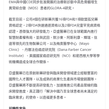
EMA與中國CDE同步批准開展的治療新診斷中高危骨髓增生
異常綜合徵（MDS）患者的GLORA-4研究。
截至目前，公司4個在研新藥共獲16項FDA和1項歐盟孤兒藥
資格認定，2項FDA快速通道資格以及2項FDA兒童罕見病資格
認證。憑借強大的研發能力，亞盛醫藥已在全球範圍內進行
智慧財產權佈局，並與武田、默沙東、阿斯利康、輝瑞、信
達等領先的生物製藥公司，以及梅奧醫學中心（Mayo
Clinic）、丹娜法伯癌症研究院（Dana-Farber Cancer
Institute）、美國國家癌症研究所（NCI）和密西根大學等學
術機構達成全球合作關係。
亞盛醫藥已在原創新藥研發與臨床開發領域建立經驗豐富的
國際化人才團隊，以及成熟的商業化生產與市場營銷團隊。
亞盛醫藥將不斷提高研發能力，加速推進公司產品管線的臨
床開發進度，真正踐行「解決中國乃至全球患者尚未滿足的
臨床需求」的使命，以造福更多患者。
前瞻性宣告