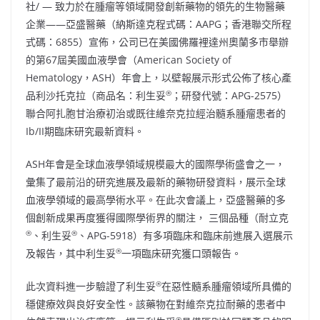
社/ — 致力於在腫瘤等領域開發創新藥物的領先的生物醫藥
企業——亞盛醫藥（納斯達克程式碼：AAPG；香港聯交所程
式碼：6855）宣佈，公司已在美國佛羅裡達州奧蘭多市舉辦
的第67屆美國血液學會（American Society of
Hematology，ASH）年會上，以壁報展示形式公佈了核心產
®
品利沙托克拉（商品名：利生妥
；研發代號：APG-2575）
聯合阿扎胞甘治療初治或既往維奈克拉經治髓系腫瘤患者的
Ib/II期臨床研究最新資料。
ASH年會是全球血液學領域規模最大的國際學術盛會之一，
彙集了最前沿的研究進展及最新的藥物研發資料，展示全球
血液學領域的最高學術水平。在此次會議上，亞盛醫藥的多
個創新成果再度獲得國際學術界的關注， 三個品種（耐立克
®
®
、利生妥
、APG-5918）有多項臨床和臨床前進展入選展示
®
及報告，其中利生妥
一項臨床研究獲口頭報告。
®
此次資料進一步驗證了利生妥
在惡性髓系腫瘤領域所具備的
穩健療效與良好安全性。該藥物在對維奈克拉耐藥的患者中
®