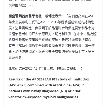
與範圍的認知。」
亞盛醫藥首席醫學官翟一帆博士表示：
「我們很高興在ASH
®
年會上展示利生妥
在AML、MDS等髓系腫瘤領域的持續進
展，這些資料進一步表明了該品種聯合治療在初治和維奈克
®
拉經治患者中的巨大治療潛力。期待利生妥
在未來，能為髓
系惡性腫瘤治療領域帶來新的突破。我們將繼續秉持初心，
堅守『解決中國乃至全球患者尚未滿足的臨床需求』這一使
命，加快臨床開發，讓更多安全有效的藥物盡快上市，早日
惠及患者。」
此項研究在2025 ASH年會上展示的核心要點如下：
Results of the APG2575AU101 study of lisaftoclax
(APG-2575) combined with azacitidine (AZA) in
patients with newly diagnosed (ND) or prior
venetoclax–exposed myeloid malignancies