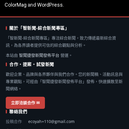
ColorMag
and
WordPress
.
關於「智新聞-綜合新聞專區」
「智新聞-綜合新聞專區」專注綜合新聞，致力傳遞最新綜合資
訊，為各界讀者提供可信的綜合觀點與分析。
本站由
智聞捷發新聞發佈平台
營運。
合作・提案・試發新聞
歡迎企業、品牌與各界夥伴與我們合作。您的新聞稿、活動訊息與
專業觀點，可經由「智聞捷發新聞發佈平台」發佈，快速擴散至新
聞網絡。
立即洽談合作 ✉
聯絡我們
投稿合作
ecoyah+110@gmail.com