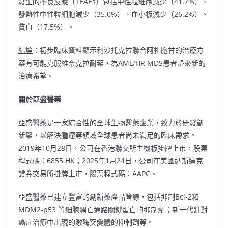
發生的不良反應（TEAEs）包括中性粒細胞減少（41.7%）、
發熱性中性粒細胞減少（35.0%）、血小板減少（26.2%）、
貧血（17.5%）。
結論
：初步臨床資料顯示利沙托克拉聯合阿扎胞甘的治療方
案有可能克服維奈克拉耐藥，為AML/HR MDS患者帶來新的
治療希望。
關於亞盛醫藥
亞盛醫藥是一家綜合性的全球生物醫藥企業，致力於研發創
新藥，以解決腫瘤等領域全球患者尚未滿足的臨床需求。
2019年10月28日，公司在香港聯交所主機板掛牌上市，股票
程式碼：6855.HK；2025年1月24日，公司在美國納斯達克
證券交易所掛牌上市，股票程式碼：AAPG。
亞盛醫藥已建立豐富的創新藥產品管線，包括抑制Bcl-2和
MDM2-p53 等細胞凋亡通路關鍵蛋白的抑制劑；新一代針對
癌症治療中出現的激酶突變體的抑制劑等。