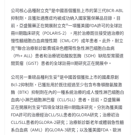
®
公司核心品種耐立克
是中國首個獲批上市的第三代BCR-ABL
抑制劑，且獲批適應症均被成功納入國家醫保藥品目錄，目
®
前，亞盛醫藥正在開展耐立克
一項獲美國FDA許可的全球註
冊III期臨床研究（POLARIS-2），用於治療既往接受過治療的
慢性髓細胞白血病慢性期（CML-CP）成年患者。此外，耐立
®
克
聯合治療新診斷費城染色體陽性急性淋巴細胞白血病
（Ph+ ALL）患者和治療琥珀酸脫氫酶（SDH）缺陷型胃腸道
間質瘤（GIST）患者的全球註冊III期研究正在開展中。
®
公司另一重磅品種利生妥
是中國首個獲批上市的國產原創
Bcl-2抑制劑，已獲批用於既往經過至少包含布魯頓酪氨酸激
酶（BTK）抑制劑在內的一種系統治療的成人慢性淋巴細胞白
血病/小淋巴細胞淋巴瘤（CLL/SLL）患者。目前，亞盛醫藥
®
正在開展利生妥
四項全球註冊III期臨床研究，分別為獲美國
FDA許可的治療經治CLL/SLL患者的GLORA研究；治療初治
CLL/SLL患者的GLORA-2研究；治療新診斷老年或體弱急性髓
系白血病（AML）的GLORA-3研究；以及獲美國FDA、歐洲