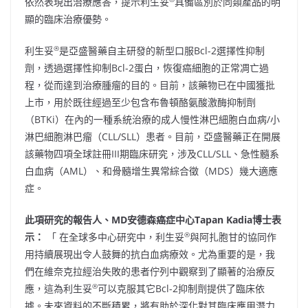
依然表現出治療應答，提示利生妥
具備區別於同類產品的明
顯的臨床治療優勢。
®
利生妥
是亞盛醫藥自主研發的新型口服Bcl-2選擇性抑制
劑，透過選擇性抑制Bcl-2蛋白，恢復癌細胞的正常凋亡過
程，從而達到治療腫瘤的目的。目前，該藥物已在中國獲批
上市，用於既往經過至少包含布魯頓酪氨酸激酶抑制劑
（BTKi）在內的一種系統治療的成人慢性淋巴細胞白血病/小
淋巴細胞淋巴瘤（CLL/SLL）患者。目前，亞盛醫藥正在開展
該藥物四項全球註冊III期臨床研究，涉及CLL/SLL、急性髓系
白血病（AML）、和骨髓增生異常綜合徵（MDS）幾大適應
症。
此項研究的報告人、
MD
安德森癌症中心
Tapan Kadia
博士表
®
示：
「 在全球多中心研究中，利生妥
與阿扎胞甘的協同作
用持續展現出令人鼓舞的抗白血病療效。尤為重要的是，我
們在維奈克拉經治失敗的患者佇列中觀察到了顯著的治療反
®
應，這為利生妥
可以克服其它Bcl-2抑制劑提供了臨床依
據。未來資料的不斷積累，將有助於深化對其臨床應用潛力