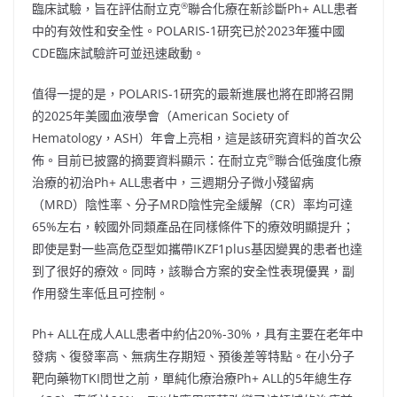
®
臨床試驗，旨在評估耐立克
聯合化療在新診斷Ph+ ALL患者
中的有效性和安全性。POLARIS-1研究已於2023年獲中國
CDE臨床試驗許可並迅速啟動。
值得一提的是，POLARIS-1研究的最新進展也將在即將召開
的2025年美國血液學會（American Society of
Hematology，ASH）年會上亮相，這是該研究資料的首次公
®
佈。目前已披露的摘要資料顯示：在耐立克
聯合低強度化療
治療的初治Ph+ ALL患者中，三週期分子微小殘留病
（MRD）陰性率、分子MRD陰性完全緩解（CR）率均可達
65%左右，較國外同類產品在同樣條件下的療效明顯提升；
即使是對一些高危亞型如攜帶IKZF1plus基因變異的患者也達
到了很好的療效。同時，該聯合方案的安全性表現優異，副
作用發生率低且可控制。
Ph+ ALL在成人ALL患者中約佔20%-30%，具有主要在老年中
發病、復發率高、無病生存期短、預後差等特點。在小分子
靶向藥物TKI問世之前，單純化療治療Ph+ ALL的5年總生存