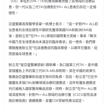
（OS）率低於20%。TKI的應用顯著改變了該領域的治療前
景，但一代以及二代TKI治療對於Ph+ ALL患者仍存在一定侷
限性。
亞盛醫藥首席醫學官翟一帆博士表示：「這一針對Ph+ ALL初
治患者的全球註冊性Ⅲ期研究獲得美國FDA和歐洲EMA批
®
准，是耐立克
在Ph+ ALL領域的國際重大突破。秉承『解決
中國乃至全球患者尚未滿足的臨床需求』這一使命，我們將
®
積極推進耐立克
在該適應症的臨床開發，以期早日獲批，從
而造福全球患者。」
®
耐立克
是亞盛醫藥原創1類新藥，為口服第三代TKI，是中國
首個獲批上市的第三代BCR-ABL抑制劑。其在中國的商業化
®
推廣由亞盛醫藥和信達生物共同負責。目前，耐立克
已在中
國獲批多個CML耐藥領域治療的適應症，且所有獲批適應症
®
均已被納入國家醫保藥品目錄。同時，耐立克
在Ph+ ALL領
域深度佈局，針對Ph+ ALL領域的治療已獲《CSCO惡性血液
病診療指南》連續推薦，並獲CDE突破性療法認定。