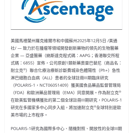
美國馬裡蘭州羅克維爾市和中國蘇州
2025年12月5日
/美通
社/ — 致力於在腫瘤等領域開發創新藥物的領先的生物醫藥
企業 — 亞盛醫藥（納斯達克程式碼：AAPG；香港聯交所程
式碼：6855）宣佈，公司原創1類新藥奧雷巴替尼（商品名：
®
耐立克
）聯合化療治療新診斷費城染色體陽性（Ph+）急性
淋巴細胞白血病（ALL）患者的全球註冊III期臨床研究
（POLARIS-1，NCT06051409）獲美國食品藥品監督管理局
®
（FDA）和歐洲藥品管理局（EMA）同意開展。作為耐立克
在歐美監管機構獲批的第二個全球註冊III期研究，POLARIS-1
®
研究在多國家多中心同步入組，將加速耐立克
全球特別是歐
美市場的上市程序。
POLARIS-1研究為國際多中心、隨機對照、開放性的全球III期