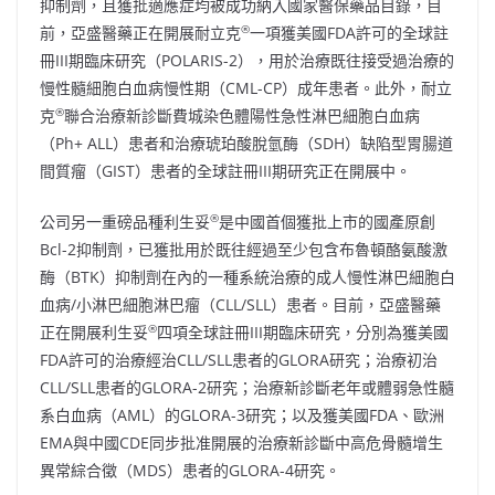
抑制劑，且獲批適應症均被成功納入國家醫保藥品目錄，目
®
前，亞盛醫藥正在開展耐立克
一項獲美國FDA許可的全球註
冊III期臨床研究（POLARIS-2），用於治療既往接受過治療的
慢性髓細胞白血病慢性期（CML-CP）成年患者。此外，耐立
®
克
聯合治療新診斷費城染色體陽性急性淋巴細胞白血病
（Ph+ ALL）患者和治療琥珀酸脫氫酶（SDH）缺陷型胃腸道
間質瘤（GIST）患者的全球註冊III期研究正在開展中。
®
公司另一重磅品種利生妥
是中國首個獲批上市的國產原創
Bcl-2抑制劑，已獲批用於既往經過至少包含布魯頓酪氨酸激
酶（BTK）抑制劑在內的一種系統治療的成人慢性淋巴細胞白
血病/小淋巴細胞淋巴瘤（CLL/SLL）患者。目前，亞盛醫藥
®
正在開展利生妥
四項全球註冊III期臨床研究，分別為獲美國
FDA許可的治療經治CLL/SLL患者的GLORA研究；治療初治
CLL/SLL患者的GLORA-2研究；治療新診斷老年或體弱急性髓
系白血病（AML）的GLORA-3研究；以及獲美國FDA、歐洲
EMA與中國CDE同步批准開展的治療新診斷中高危骨髓增生
異常綜合徵（MDS）患者的GLORA-4研究。