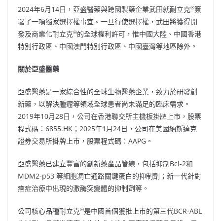
®
2024年6月14日，亞盛醫藥與跨國製藥企業武田就耐立克
簽
署了一項獨家選擇權事宜。一旦行使選擇權，武田將獲得開
®
發及商業化耐立克
的全球權利許可，惟中國大陸、中國香港
特別行政區、中國澳門特別行政區、中國臺灣等地區除外。
關於亞盛醫藥
亞盛醫藥是一家綜合性的全球生物醫藥企業，致力於研發創
新藥，以解決腫瘤等領域全球患者尚未滿足的臨床需求。
2019年10月28日，公司在香港聯交所主機板掛牌上市，股票
程式碼：6855.HK；2025年1月24日，公司在美國納斯達克
證券交易所掛牌上市，股票程式碼：AAPG。
亞盛醫藥已建立豐富的創新藥產品管線，包括抑制Bcl-2和
MDM2-p53 等細胞凋亡通路關鍵蛋白的抑制劑；新一代針對
癌症治療中出現的激酶突變體的抑制劑等。
®
公司核心品種耐立克
是中國首個獲批上市的第三代BCR-ABL