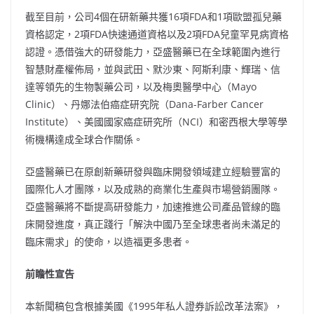
截至目前，公司4個在研新藥共獲16項FDA和1項歐盟孤兒藥
資格認定，2項FDA快速通道資格以及2項FDA兒童罕見病資格
認證。憑借強大的研發能力，亞盛醫藥已在全球範圍內進行
智慧財產權佈局，並與武田、默沙東、阿斯利康、輝瑞、信
達等領先的生物製藥公司，以及梅奧醫學中心（Mayo
Clinic）、丹娜法伯癌症研究院（Dana-Farber Cancer
Institute）、美國國家癌症研究所（NCI）和密西根大學等學
術機構達成全球合作關係。
亞盛醫藥已在原創新藥研發與臨床開發領域建立經驗豐富的
國際化人才團隊，以及成熟的商業化生產與市場營銷團隊。
亞盛醫藥將不斷提高研發能力，加速推進公司產品管線的臨
床開發進度，真正踐行「解決中國乃至全球患者尚未滿足的
臨床需求」的使命，以造福更多患者。
前瞻性宣告
本新聞稿包含根據美國《1995年私人證券訴訟改革法案》，