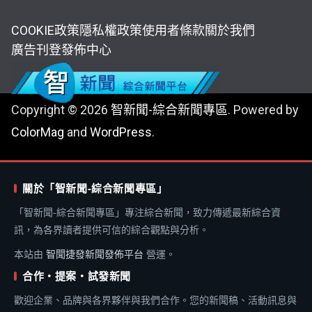
COOKIE政策
隱私權政策
使用者條款
關於我們
廣告刊登
發佈中心
Copyright © 2026
智新聞-綜合新聞專區
. Powered by
ColorMag
and
WordPress
.
關於「智新聞-綜合新聞專區」
「智新聞-綜合新聞專區」專注綜合新聞，致力傳遞最新綜合資
訊，為各界讀者提供可信的綜合觀點與分析。
本站由
智聞捷發新聞發佈平台
營運。
合作・提案・試發新聞
歡迎企業、品牌與各界夥伴與我們合作。您的新聞稿、活動訊息與