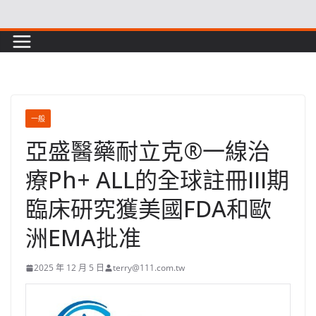
Skip
to
content
一般
亞盛醫藥耐立克®一線治
療Ph+ ALL的全球註冊III期
臨床研究獲美國FDA和歐
洲EMA批准
2025 年 12 月 5 日
terry@111.com.tw