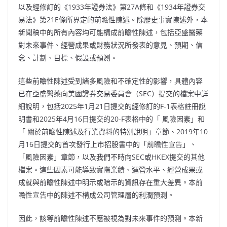
以及經修訂的《1933年證券法》第27A條和《1934年證券交
易法》第21E條所界定的前瞻性陳述。除歷史事實陳述外，本
新聞稿中的所有內容均可能構成前瞻性陳述，包括亞盛醫藥
對未來事件、經營成果或財務狀況所發表的意見、預期、信
念、計劃、目標、假設或預測。
這些前瞻性陳述受到諸多風險和不確定性的影響，具體內容
已在亞盛醫藥向美國證券交易委員會（SEC）提交的檔案中詳
細說明，包括2025年1月21日提交的經修訂的F-1表格註冊說
明書和2025年4月16日提交的20-F表格中的「 風險因素」和
「 關於前瞻性陳述及行業資料的特別說明」章節、2019年10
月16日提交的首次發行上市招股書中的「前瞻性宣告」、
「風險因素」章節，以及我們不時向SEC或HKEX提交的其他
檔案。這些因素可能導致實際業績、運營水平、經營成果或
成就與前瞻性陳述中明示或暗示的資訊存在重大差異。本前
瞻性宣告中的陳述不構成公司管理層的利潤預測。
因此，該等前瞻性陳述不應被視為對未來事件的預測。本新