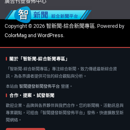
廣告刊登
發佈中心
Copyright © 2026
智新聞-綜合新聞專區
. Powered by
ColorMag
and
WordPress
.
關於「智新聞-綜合新聞專區」
「智新聞-綜合新聞專區」專注綜合新聞，致力傳遞最新綜合資
訊，為各界讀者提供可信的綜合觀點與分析。
本站由
智聞捷發新聞發佈平台
營運。
合作・提案・試發新聞
歡迎企業、品牌與各界夥伴與我們合作。您的新聞稿、活動訊息與
專業觀點，可經由「智聞捷發新聞發佈平台」發佈，快速擴散至新
聞網絡。