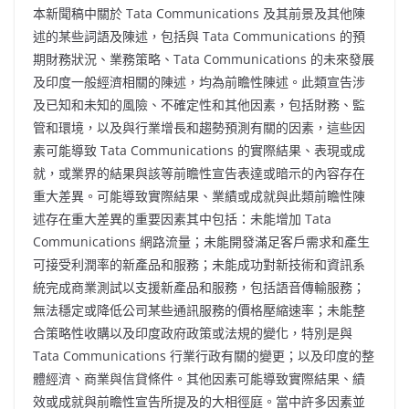
本新聞稿中關於 Tata Communications 及其前景及其他陳
述的某些詞語及陳述，包括與 Tata Communications 的預
期財務狀況、業務策略、Tata Communications 的未來發展
及印度一般經濟相關的陳述，均為前瞻性陳述。此類宣告涉
及已知和未知的風險、不確定性和其他因素，包括財務、監
管和環境，以及與行業增長和趨勢預測有關的因素，這些因
素可能導致 Tata Communications 的實際結果、表現或成
就，或業界的結果與該等前瞻性宣告表達或暗示的內容存在
重大差異。可能導致實際結果、業績或成就與此類前瞻性陳
述存在重大差異的重要因素其中包括：未能增加 Tata
Communications 網路流量；未能開發滿足客戶需求和產生
可接受利潤率的新產品和服務；未能成功對新技術和資訊系
統完成商業測試以支援新產品和服務，包括語音傳輸服務；
無法穩定或降低公司某些通訊服務的價格壓縮速率；未能整
合策略性收購以及印度政府政策或法規的變化，特別是與
Tata Communications 行業行政有關的變更；以及印度的整
體經濟、商業與信貸條件。其他因素可能導致實際結果、績
效或成就與前瞻性宣告所提及的大相徑庭。當中許多因素並