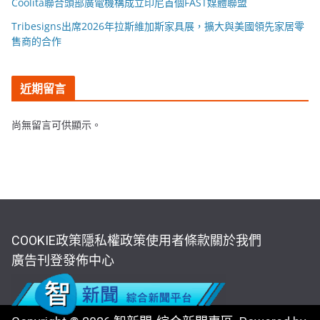
Coolita聯合頭部廣電機構成立印尼首個FAST媒體聯盟
Tribesigns出席2026年拉斯維加斯家具展，擴大與美國領先家居零
售商的合作
近期留言
尚無留言可供顯示。
COOKIE政策
隱私權政策
使用者條款
關於我們
廣告刊登
發佈中心