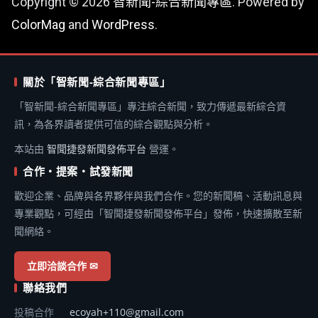
Copyright © 2026
智新聞-綜合新聞專區
. Powered by
ColorMag
and
WordPress
.
關於「智新聞-綜合新聞專區」
「智新聞-綜合新聞專區」專注綜合新聞，致力傳遞最新綜合資
訊，為各界讀者提供可信的綜合觀點與分析。
本站由
智聞捷發新聞發佈平台
營運。
合作・提案・試發新聞
歡迎企業、品牌與各界夥伴與我們合作。您的新聞稿、活動訊息與
專業觀點，可經由「智聞捷發新聞發佈平台」發佈，快速擴散至新
聞網絡。
立即洽談合作 ✉
聯絡我們
投稿合作
ecoyah+110@gmail.com