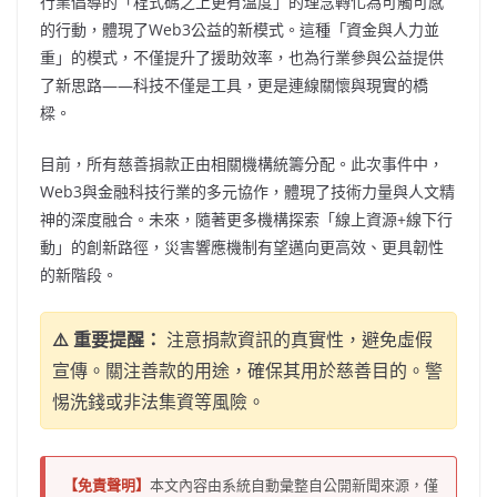
行業倡導的「程式碼之上更有溫度」的理念轉化為可觸可感
的行動，體現了
W
eb3公益的新模式。這種「資金與人力並
重」的模式，不僅提升了援助效率，也為行業參與公益提供
了新思路——科技不僅是工具，更是連線關懷與現實的橋
樑。
目前，所有慈善捐款正由相關機構統籌分配。此次事件中，
Web3與金融科技行業的多元協作，體現了技術力量與人文精
神的深度融合。未來，隨著更多機構探索「線上資源+線下行
動」的創新路徑，災害響應機制有望邁向更高效、更具韌性
的新階段。
⚠️ 重要提醒：
注意捐款資訊的真實性，避免虛假
宣傳。關注善款的用途，確保其用於慈善目的。警
惕洗錢或非法集資等風險。
【免責聲明】
本文內容由系統自動彙整自公開新聞來源，僅