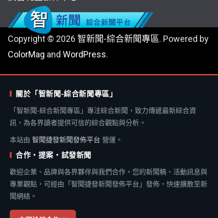
Copyright © 2026
智新聞-綜合新聞專區
. Powered by
ColorMag
and
WordPress
.
關於「智新聞-綜合新聞專區」
「智新聞-綜合新聞專區」專注綜合新聞，致力傳遞最新綜合資
訊，為各界讀者提供可信的綜合觀點與分析。
本站由
智聞捷發新聞發佈平台
營運。
合作・提案・試發新聞
歡迎企業、品牌與各界夥伴與我們合作。您的新聞稿、活動訊息與
專業觀點，可經由「智聞捷發新聞發佈平台」發佈，快速擴散至新
聞網絡。