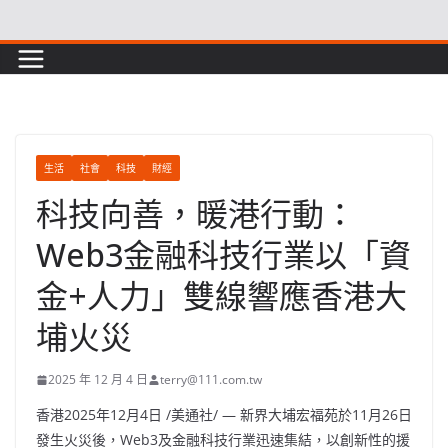
Skip
to
content
生活
社會
科技
財經
科技向善，暖港行動：
Web3金融科技行業以「資
金+人力」雙線響應香港大
埔火災
2025 年 12 月 4 日
terry@111.com.tw
香港
2025年12月4日
/美通社/ — 新界大埔宏福苑於11月26日
發生火災後，Web3及金融科技行業迅速集結，以創新性的援