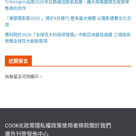
Tribesigns出席2026年拉斯維加斯家具展，擴大與美國領先家居零
售商的合作
「東盟電影節2026 」將於8月舉行 歷來最大規模 以電影連繫文化交
流
應科院於2026「全球百大科技研發獎」中創亞洲最佳成績 三項技術
榮膺全球百大創新獎項
近期留言
尚無留言可供顯示。
COOKIE政策
隱私權政策
使用者條款
關於我們
廣告刊登
發佈中心