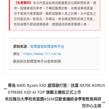
【免責聲明】
本文內容由系統自動彙整自公開新聞來源，僅
供一般健康資訊參考，不構成醫療診斷、治療或專業建議，
亦不能取代專業醫師、藥師或醫療人員之診療。文中提及之
任何產品為一般食品，非藥品，無治療或預防疾病之效能；
如有身體不適或健康疑慮，請儘速諮詢專業醫療人員。
原始來源
：
智聞捷發新聞發佈平台
網址：
https://www.111.net.tw
歡迎前往新聞發佈平台發佈新聞
專為 AMD Ryzen X3D 處理器打造：技嘉 X870E AORUS
XTREME X3D AI TOP 旗艦主機板正式上市
朱拉隆功大學校長當選ASEM亞歐會議終身學習教育與研
究中心主席