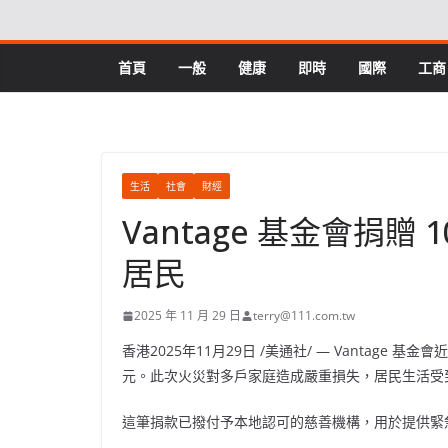
Skip
to
content
首頁
一般
健康
即時
國際
工商
生活
社會
財經
Vantage 基金會捐贈
居民
2025 年 11 月 29 日
terry@111.com.tw
香港
2025年11月29日
/美通社/ — Vantage 
元。此次火災對多戶家庭造成嚴重損失，居民生活受
這筆捐款已撥付予本地認可的慈善機構，用於提供緊