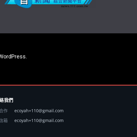
WordPress
.
絡我們
合作
ecoyah+110@gmail.com
信箱
ecoyah+110@gmail.com