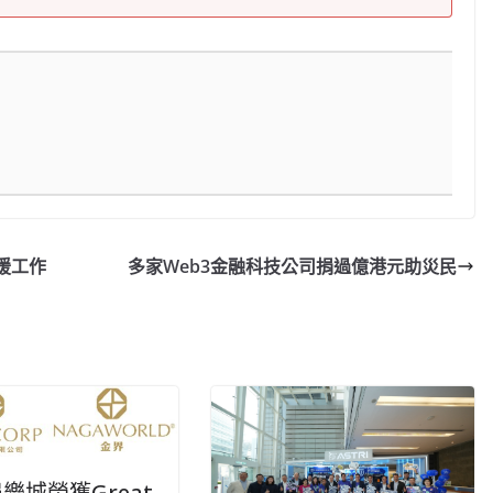
援工作
多家Web3金融科技公司捐過億港元助災民
樂城榮獲Great