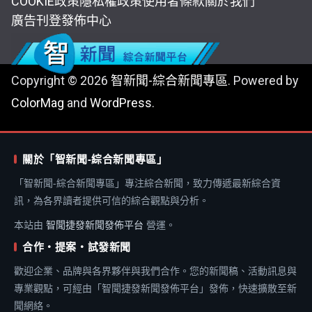
COOKIE政策
隱私權政策
使用者條款
關於我們
廣告刊登
發佈中心
Copyright © 2026
智新聞-綜合新聞專區
. Powered by
ColorMag
and
WordPress
.
關於「智新聞-綜合新聞專區」
「智新聞-綜合新聞專區」專注綜合新聞，致力傳遞最新綜合資
訊，為各界讀者提供可信的綜合觀點與分析。
本站由
智聞捷發新聞發佈平台
營運。
合作・提案・試發新聞
歡迎企業、品牌與各界夥伴與我們合作。您的新聞稿、活動訊息與
專業觀點，可經由「智聞捷發新聞發佈平台」發佈，快速擴散至新
聞網絡。