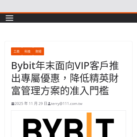
Skip
to
content
工商
科技
財經
Bybit年末面向VIP客戶推
出專屬優惠，降低精英財
富管理方案的准入門檻
2025 年 11 月 29 日
terry@111.com.tw