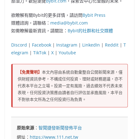
部潛力。歡迎瀏覽
Bybit.com
，探索去中心化金融的未來。
欲瞭解有關Bybit的更多詳情，請訪問
Bybit Press
媒體諮詢，請聯絡：
media@bybit.com
如需瞭解最新資訊，請關註：
Bybit的社群和社交媒體
Discord
|
Facebook
|
Instagram
|
LinkedIn
|
Reddit
|
T
elegram
|
TikTok
|
X
|
Youtube
【免責聲明】
本文內容由系統自動彙整自公開新聞來源，僅
供財經資訊參考，不構成任何投資、理財或財務建議，亦不
代表本平台之立場。投資一定有風險，過去績效不代表未來
表現，任何投資決策應由讀者自行評估並承擔風險，本平台
不對依本文所為之任何投資行為負責。
原始來源
：
智聞捷發新聞發佈平台
網址：
https://www.111.net.tw