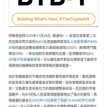
阿聯酋迪拜
2025年11月28日
/美通社/ —
全球交易量第二大
的加密貨幣交易所
Bybit
正透過臨時將其
私人財富管理(PWM)
計劃
的最低認購金額降至25萬個泰達幣(USDT)（較標準門檻
降低50%），來加強對交易群體的支援。這項獨家的
Bybit
VIP客戶年終優惠舉措
，可以擴充套件對旨在應對當下動態市
場環境的機構級財富管理策略的獲取範圍。
由於宏觀層面的不確定性持續影響短期市場前景，獨具慧眼
的投資者正優先選擇量身定製的策略，這些策略既能保全資
本，又能產生具有吸引力的風險調整後收益。在近期的市場
波動中，Bybit的私人財富管理服務展現出了強大的韌性，表
現最優的基金
在2025年10月實現了高達16.94%的年化利率
(APR)
，令人印象深刻，這證明在市場動盪時期，採用智慧化