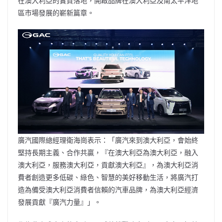
在澳大利亞的實質落地，開啟品牌在澳大利亞及南太平洋地
區市場發展的嶄新篇章。
廣汽國際總經理衛海崗表示：
「
廣汽來到澳大利亞，會始終
堅持長期主義、合作共贏，
『
在澳大利亞為澳大利亞，融入
澳大利亞，服務澳大利亞，貢獻澳大利亞
』
，為澳大利亞消
費者創造更多低碳、綠色、智慧的美好移動生活，將廣汽打
造為備受澳大利亞消費者信賴的汽車品牌，為澳大利亞經濟
發展貢獻
『
廣汽力量
』」
。