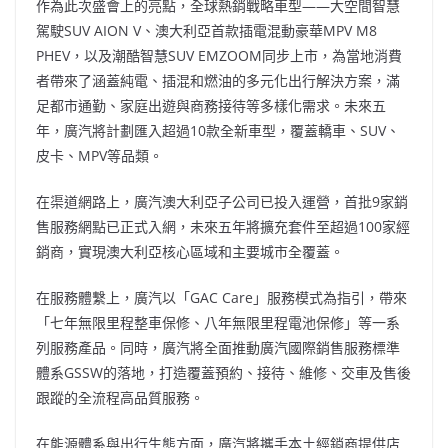
作為此次盛會上的亮點，全球熱銷戰略車型
——
大空間智慧
駕駛
SUV AION V
、澳大利亞首款插電混動豪華
MPV M8
PHEV
，以及潮酷智慧
SUV EMZOOM
同步上市，為當地消費
者帶來了涵蓋純電、插混和燃油的多元化出行解決方案，滿
足都市通勤、家庭出遊與商務接待等多樣化需求。未來五
年，廣汽將計劃匯入超過
10
款全新車型，覆蓋轎車、
SUV
、
皮卡、
MPV
等品類。
在渠道網路上，廣汽澳大利亞子公司已投入運營，首批
9
家銷
售服務網點已正式入網，未來五年將擴充套件至超過
100
家經
銷商，實現澳大利亞核心區域和主要城市全覆蓋。
在服務體繫上，廣汽以
「GAC Care」
服務模式為指引，帶來
「
七年無限里程整車保修、八年無限里程電池保修
」
等一系
列服務產品。同時，廣汽將全面推動廣汽國際銷售服務標準
體系
GSSW
的落地，打造覆蓋預約、接待、維修、交車及售後
跟蹤的全流程高品質服務。
在能源體系與出行生態方面，廣汽將攜手本土經銷商提供店