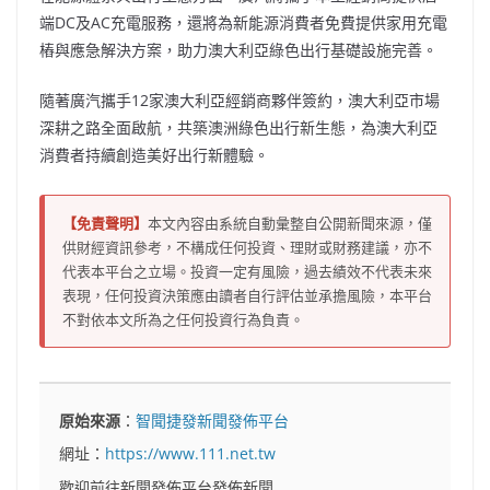
端
DC
及
AC
充電服務，還將為新能源消費者免費提供家用充電
樁與應急解決方案，助力澳大利亞綠色出行基礎設施完善。
隨著廣汽攜手
12
家澳大利亞經銷商夥伴簽約，澳大利亞市場
深耕之路全面啟航，共築澳洲綠色出行新生態，為澳大利亞
消費者持續創造美好出行新體驗。
【免責聲明】
本文內容由系統自動彙整自公開新聞來源，僅
供財經資訊參考，不構成任何投資、理財或財務建議，亦不
代表本平台之立場。投資一定有風險，過去績效不代表未來
表現，任何投資決策應由讀者自行評估並承擔風險，本平台
不對依本文所為之任何投資行為負責。
原始來源
：
智聞捷發新聞發佈平台
網址：
https://www.111.net.tw
歡迎前往新聞發佈平台發佈新聞