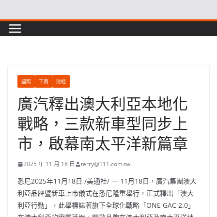
Skip
to
content
國際
工商
財經
廣汽釋出澳大利亞本地化
戰略，三款新車型同步上
市，啟幕南太平洋新篇章
2025 年 11 月 18 日
terry@111.com.tw
悉尼
2025年11月18日
/美通社/ —
11
月
18
日，廣汽集團澳大
利亞品牌暨新車上市儀式在悉尼隆重舉行，正式釋出
「
澳大
利亞行動
」
，此舉標誌著旗下全球化戰略
「ONE GAC 2.0」