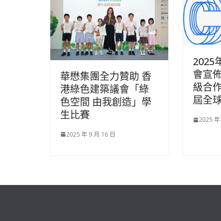
202
會宣佈B
華懋集團全力贊助 香
級合
港綠色建築議會「綠
屆全
色空間 由我創造」學
生比賽
2025 年
2025 年 9 月 16 日