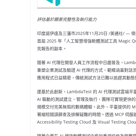
評估基於願景完整性及執行能力
印度諾伊達及三藩市
2025年11月20日
/美通社/ — 
首屆 2025 年「人工智慧增強軟體測試工具 Magic
究報告的副本。
隨著 AI 代理在開發人員工作流程中日趨普及，Lambda
重塑企業測試及驗證 AI 代理的方式，範疇涵蓋對話
應用程式日益精密，傳統測試方法已難以追趕其動態變化
建基於此創新，LambdaTest 的 AI 代理測
AI 驅動的測試建立、管理及執行，團隊可實現更快
規模交付完美無瑕的數碼體驗。此外，平臺提供的 MCP 
著縮短錯誤篩查及排解疑難的時間。透過 MCP 伺服器，使用者可
Accessibility Testing Cloud 及 Visual Tes
隨著企業在 AI 增強軟體測試中愈加重視協作及服務質