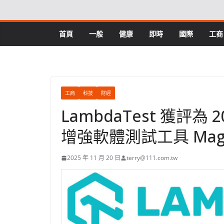
Skip
to
content
首頁
一般
健康
即時
國際
工商
工商
科技
財經
LambdaTest 獲評為 
增強軟體測試工具 Magi
2025 年 11 月 20 日
terry@111.com.tw