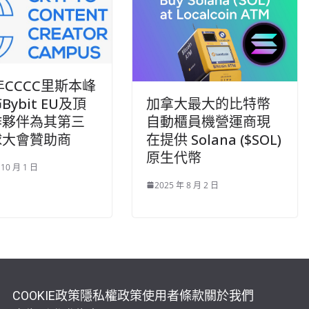
5年CCCC里斯本峰
加拿大最大的比特幣
ybit EU及頂
自動櫃員機營運商現
作夥伴為其第三
在提供 Solana ($SOL)
球大會贊助商
原生代幣
 10 月 1 日
2025 年 8 月 2 日
COOKIE政策
隱私權政策
使用者條款
關於我們