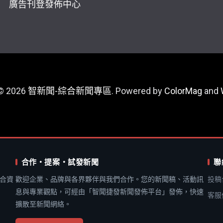
廣告刊登
發佈中心
 © 2026
智新聞-綜合新聞專區
. Powered by
ColorMag
and
合作・提案・試發新聞
聯
合資
歡迎企業、品牌與各界夥伴與我們合作。您的新聞稿、活動訊
投稿
息與專業觀點，可經由「智聞捷發新聞發佈平台」發佈，快速
客服
擴散至新聞網絡。