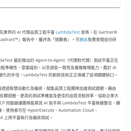
領先業界的 AI 代理品質工程平臺
LambdaTest
宣佈，在 Gartner®
 Quadrant™」報告中，獲評為「挑戰者」。可
按此
免費查閱這份研
Test 最近推出的 Agent-to-Agent（代理對代理）測試平臺正在
流程準確性、意圖識別，以至語氣一致性及複雜推理能力。鑑於 AI
的步伐，LambdaTest 的創新技術正正填補了這項關鍵缺口。
試雲端平臺透過智慧自動化及編排，賦能品質工程團隊加速測試週期。藉由
的反饋迴圈、更高的測試準確度及更佳的品質流程效率，協助企業大
伺服器讓團隊能將其 AI 助手與 LambdaTest 平臺無縫整合，顯
在 HyperExecute、Automation Cloud、
ting Cloud 上跨平臺執行及編排測試。
素，LambdaTest 將持續深化其「以客為先」的方針，專注於提供