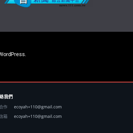
WordPress
.
絡我們
合作
ecoyah+110@gmail.com
信箱
ecoyah+110@gmail.com