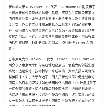
新加坡大學 NUS Enterprise代表－Germaine HE 則展示了
一條為新創公司設計的結構化路徑，突顯在每個階段可獲得
的資源與計畫。她強調資金支援、創業支援以及生態系統建
設計畫，作為將深科技想法轉化為具影響力創新的關鍵支
柱。透過結合風險投資夥伴提供的資源、專業知識與網路來
支援新創公司。這六大要素各自貢獻於推動成長、創新與成
功的整體目標，特別是協助新創公司順利取得 Series A 融
資。
日本東京大學 UTokyo IPC代表－Takashi Chris Furukawa
則分享了東京大學如何系統性地發展出一個強大的創新生態
系統。透過教育、技術轉移、育成機構、資金支援以及合作
夥伴關係，東京大學創造了一個支援新創公司並促進創業的
環境，為日本的深科技與創新領域做出貢獻。IPC計畫提供了
一個全面的框架，從初創階段到全面成長，培育新創企業。
透過結合育成支援、投資及合作夥伴關係，該計畫致力於建
立一個強大且具有全球競爭力的創新生態系統，並專注於深