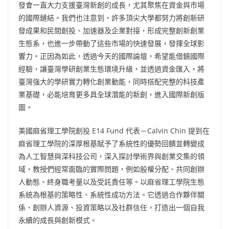
發會一直大力支援臺灣新創的成長，尤其聚焦在資金與市場
的國際鏈結。我們也注意到，許多頂尖大學都努力將創新研
發成果和民間創投、加速器及企業對接，形成完整創新創業
生態系，也進一步帶動了這些市場的快速發展，發揮全球影
響力。正因為如此，透過今天的國際論壇，希望能借鏡國際
經驗，讓臺灣學研創業生態環境升級，並透過資金匯入，將
臺灣強大的學研實力轉化創業動能，同時搭配完整的科技產
業基礎，必能培育更多具全球潛能的新創，進入國際新創版
圖。
美國麻省理工學院創投 E14 Fund 代表－Calvin Chin 提到在
麻省理工學院的深厚根基賦予了系統性的優勢回饋並轉變成
為人工智慧與深科技公司，深入探討學術界與創業交集的領
域，教授們經常面臨的實際問題，例如股權分配、共同創辦
人動態、終身職考量以及受託責任等。以麻省理工學院生態
系統為根基的策略性、系統性成功方法。它透過合作夥伴關
係、創辦人資源、投資策略以及社群信任，打造出一個自我
永續的成長與創新模式。