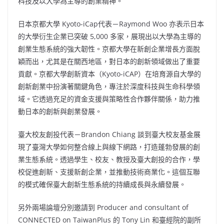
科技及以大學為主導的創業精神。
日本京都大學
Kyoto
-iCap代表－Raymond Woo 亦表示日本
的大學衍生企業已突破 5,000 多家，展現出以大學為主導的
創業生態系統的強大韌性。京都大學在新創企業增長方面脫
穎而出，尤其是在關西地區，對日本的創新領域做出了重要
貢獻。京都大學創新資本（Kyoto-iCAP）在培育源自大學的
創新創業中扮演著關鍵角色，專注於深度科技與生命科學領
域。它透過充足的資金支援與策略性合作夥伴關係，助力推
動日本的創新與創業發展。
臺大校友創投代表－Brandon Chiang 談到臺大校友基金展
現了臺灣大學如何整合線上與線下網路，打造蓬勃發展的創
業生態系統。透過學生、校友、教授及臺大創投的合作，學
校促進創新、支援新創企業，並推動技術商業化。這個互聯
的模式確保臺大創新生態系統的持續成長與永續發展。
另外兩場論壇分別邀請到 Producer and consultant of
CONNECTED on TaiwanPlus 的
Tony Lin
和臺經院的副所