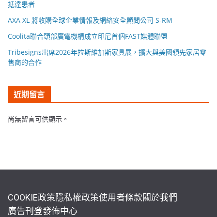
抵達患者
AXA XL 將收購全球企業情報及網絡安全顧問公司 S-RM
Coolita聯合頭部廣電機構成立印尼首個FAST媒體聯盟
Tribesigns出席2026年拉斯維加斯家具展，擴大與美國領先家居零
售商的合作
近期留言
尚無留言可供顯示。
COOKIE政策
隱私權政策
使用者條款
關於我們
廣告刊登
發佈中心