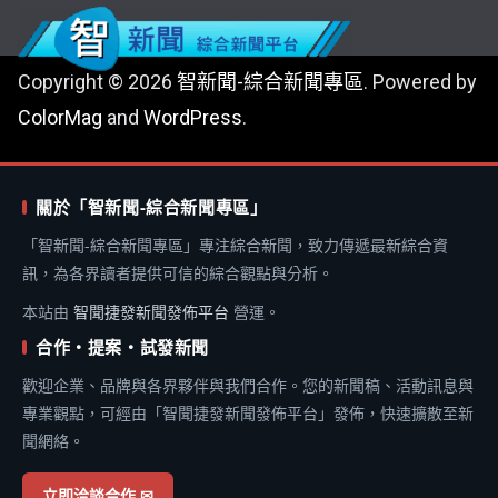
Copyright © 2026
智新聞-綜合新聞專區
. Powered by
ColorMag
and
WordPress
.
關於「智新聞-綜合新聞專區」
「智新聞-綜合新聞專區」專注綜合新聞，致力傳遞最新綜合資
訊，為各界讀者提供可信的綜合觀點與分析。
本站由
智聞捷發新聞發佈平台
營運。
合作・提案・試發新聞
歡迎企業、品牌與各界夥伴與我們合作。您的新聞稿、活動訊息與
專業觀點，可經由「智聞捷發新聞發佈平台」發佈，快速擴散至新
聞網絡。
立即洽談合作 ✉