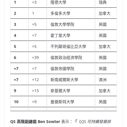
1
=3
隆德大學
瑞典
2
1
多倫多大學
加拿大
3
=5
倫敦大學學院
英國
4
=7
愛丁堡大學
英國
5
=5
不列顛哥倫比亞大學
加拿大
6
=39
倫敦政治經濟學院
英國
=7
=7
倫敦帝國學院
英國
=7
=12
新南威爾斯大學
澳洲
9
=15
麥基爾大學
加拿大
10
=9
曼徹斯特大學
英國
QS 高階副總裁
Ben Sowter
表示：
「
《
QS 可持續發展排