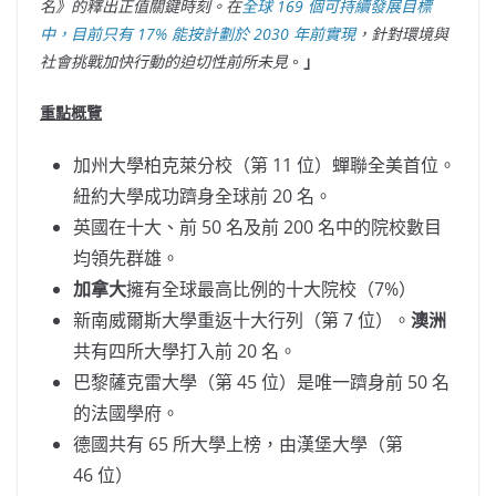
名》的釋出正值關鍵時刻。在
全球 169 個可持續發展目標
中，目前只有 17% 能按計劃於 2030 年前實現
，針對環境與
社會挑戰加快行動的迫切性前所未見
。
」
重點概覽
加州大學柏克萊分校（第 11 位）蟬聯全美首位。
紐約大學成功躋身全球前 20 名。
英國在十大、前 50 名及前 200 名中的院校數目
均領先群雄。
加拿大
擁有全球最高比例的十大院校（7%）
新南威爾斯大學重返十大行列（第 7 位）。
澳洲
共有四所大學打入前 20 名。
巴黎薩克雷大學（第 45 位）是唯一躋身前 50 名
的法國學府。
德國共有 65 所大學上榜，由漢堡大學（第
46 位）