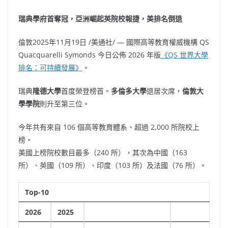
瑞典學府首奪冠，亞洲崛起英院校報捷，美排名倒退
倫敦
2025年11月19日
/美通社/ — 國際高等教育權威機構 QS
Quacquarelli Symonds 今日公佈 2026 年版
《QS 世界大學
排名：可持續發展》
。
瑞典
隆德大學
首度榮登榜首。
多倫多大學
退居次席，
倫敦大
學學院
則升至第三位。
今年共有來自 106 個高等教育體系、超過 2,000 所院校上
榜。
美國上榜院校數目最多（240 所），其次為中國（163
所）、英國（109 所）、印度（103 所）及法國（76 所）。
Top-10
2026
2025