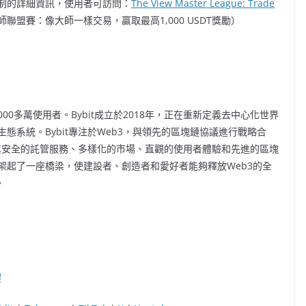
制的詳細資訊，使用者可訪問：
The View Master League: Trade
大師聯盟賽：像大師一樣交易，贏取最高1,000 USDT獎勵）
00多萬使用者。Bybit成立於2018年，正在重新定義去中心化世界
系統。Bybit專注於Web3，與領先的區塊鏈協議進行戰略合
以其安全的託管服務、多樣化的市場、直觀的使用者體驗和先進的區塊
架起了一座橋梁，使建設者、創造者和愛好者能夠釋放Web3的全
。
體