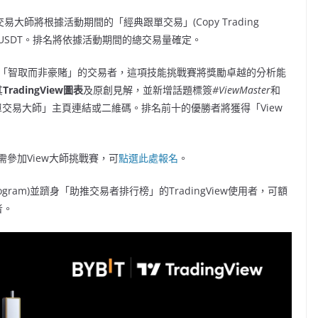
易大師將根據活動期間的「經典跟單交易」(Copy Trading
00 USDT。排名將依據活動期間的總交易量確定。
「智取而非豪賭」的交易者，這項技能挑戰賽將獎勵卓越的分析能
其
TradingView圖表
及原創見解，並新增話題標簽
#ViewMaster
和
跟單交易大師」主頁連結或二維碼。排名前十的優勝者將獲得「View
參加View大師挑戰賽，可
點選此處報名
。
er Program)並躋身「助推交易者排行榜」的TradingView使用者，可額
者。