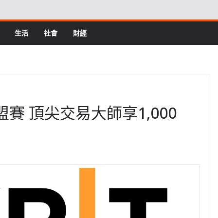
生活
社會
財經
聯盟賽 頂尖交易大師享1,000