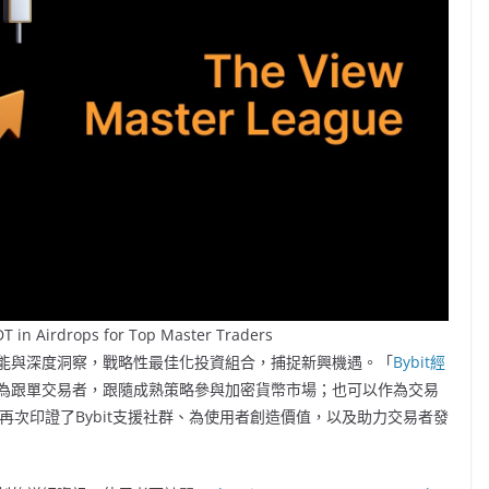
DT in Airdrops for Top Master Traders
能與深度洞察，戰略性最佳化投資組合，捕捉新興機遇。「
Bybit經
為跟單交易者，跟隨成熟策略參與加密貨幣市場；也可以作為交易
再次印證了Bybit支援社群、為使用者創造價值，以及助力交易者發