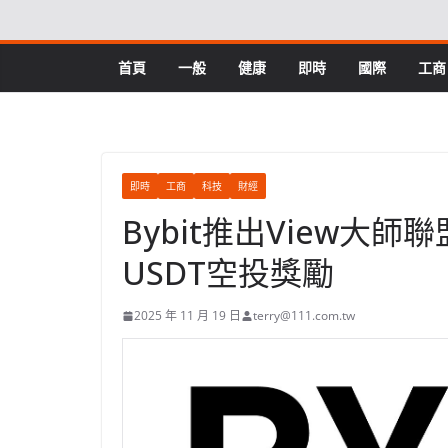
Skip
to
content
首頁
一般
健康
即時
國際
工商
即時
工商
科技
財經
Bybit推出View大師
USDT空投獎勵
2025 年 11 月 19 日
terry@111.com.tw