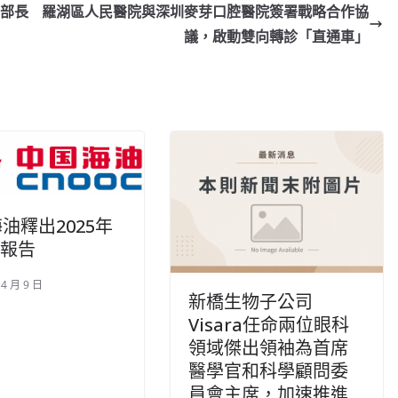
g 部長
羅湖區人民醫院與深圳麥芽口腔醫院簽署戰略合作協
議，啟動雙向轉診「直通車」
油釋出2025年
G報告
 4 月 9 日
新橋生物子公司
Visara任命兩位眼科
領域傑出領袖為首席
醫學官和科學顧問委
員會主席，加速推進