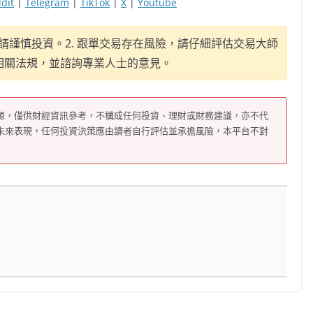
dit
|
Telegram
|
TikTok
|
X
|
Youtube
，請謹慎投資。2. 跟單交易存在風險，請仔細評估交易大師
守相關法規，並諮詢專業人士的意見。
源，僅供財經資訊參考，不構成任何投資、理財或財務建議，亦不代
未來表現，任何投資決策應由讀者自行評估並承擔風險，本平台不對