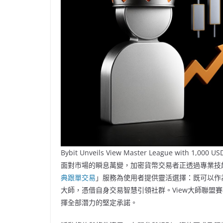
Bybit Unveils View Master League with 1,000 US
面對市場的瞬息萬變，加密貨幣交易者正透過專業技
典跟單交易
」服務為使用者提供靈活選擇：既可以作
大師，憑借自身交易智慧引領社群。View大師聯盟賽
揮全部潛力的堅定承諾。